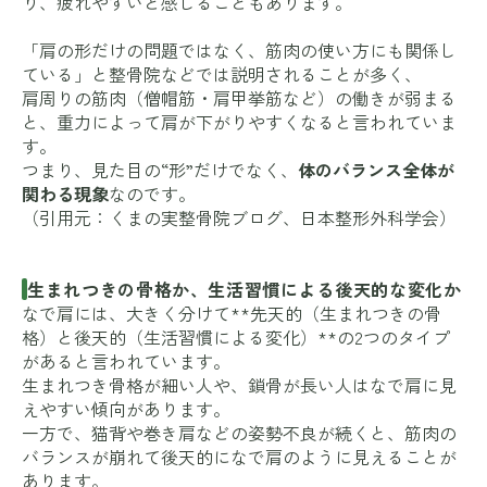
り、疲れやすいと感じることもあります。
「肩の形だけの問題ではなく、筋肉の使い方にも関係し
ている」と整骨院などでは説明されることが多く、
肩周りの筋肉（僧帽筋・肩甲挙筋など）の働きが弱まる
と、重力によって肩が下がりやすくなると言われていま
す。
つまり、見た目の“形”だけでなく、
体のバランス全体が
関わる現象
なのです。
（引用元：
くまの実整骨院ブログ
、
日本整形外科学会
）
生まれつきの骨格か、生活習慣による後天的な変化か
なで肩には、大きく分けて**先天的（生まれつきの骨
格）と後天的（生活習慣による変化）**の2つのタイプ
があると言われています。
生まれつき骨格が細い人や、鎖骨が長い人はなで肩に見
えやすい傾向があります。
一方で、猫背や巻き肩などの姿勢不良が続くと、筋肉の
バランスが崩れて後天的になで肩のように見えることが
あります。