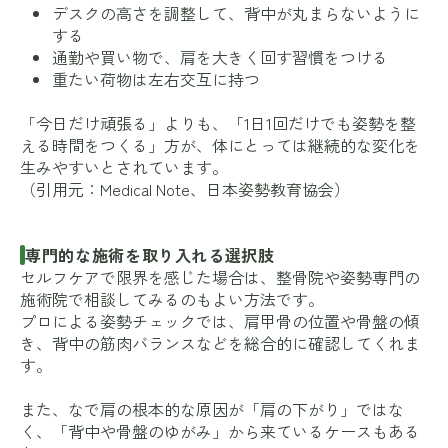
デスクの高さを調整して、背中が丸まらないように
する
通勤や買い物で、肩を大きく回す習慣をつける
重たい荷物は左右交互に持つ
「今日だけ頑張る」よりも、「1日1回だけでも姿勢を整
える時間をつくる」方が、体にとっては継続的な変化を
生みやすいとされています。
（引用元：
Medical Note
、
日本姿勢教育協会
）
専門的な施術を取り入れる選択肢
セルフケアで限界を感じた場合は、整骨院や姿勢専門の
施術院で相談してみるのもよい方法です。
プロによる姿勢チェックでは、肩甲骨の位置や骨盤の傾
き、背中の筋肉バランスなどを総合的に確認してくれま
す。
また、なで肩の根本的な原因が「肩の下がり」ではな
く、「背中や骨盤のゆがみ」から来ているケースもある