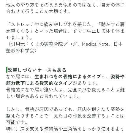
他人のやり方をそのまま真似るのではなく、自分の体に
合わせて行うことが大切です。
「ストレッチ中に痛みやしびれを感じた」「動かすと肩
が重くなる」といった場合は、すぐに中止して体を休ま
せましょう。
（引用元：
くまの実整骨院ブログ
、
Medical Note
、
日本
整形外科学会
）
改善しづらいケースもある
なで肩には、
生まれつきの骨格によるタイプ
と、
姿勢や
筋力低下による後天的なタイプ
があります。
骨格的になで肩が強い人は、完全に形を変えることは難
しい場合もあると言われています。
しかし、骨格が原因であっても、筋肉を鍛えたり姿勢を
整えたりすることで「見た目の印象を改善する」ことは
可能です。
特に、肩を支える僧帽筋や三角筋をしっかり使えるよう