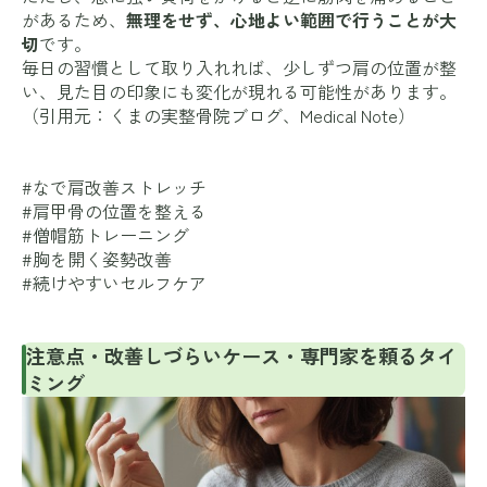
があるため、
無理をせず、心地よい範囲で行うことが大
切
です。
毎日の習慣として取り入れれば、少しずつ肩の位置が整
い、見た目の印象にも変化が現れる可能性があります。
（引用元：
くまの実整骨院ブログ
、
Medical Note
）
#なで肩改善ストレッチ
#肩甲骨の位置を整える
#僧帽筋トレーニング
#胸を開く姿勢改善
#続けやすいセルフケア
注意点・改善しづらいケース・専門家を頼るタイ
ミング