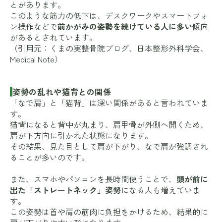
とがあります。
このような筋力の低下は、デスクワークやスマートフォ
ン操作などで
前かがみの姿勢を続けている人に多い
傾向
があるとされています。
（引用元：
くまの実整骨院ブログ
、
日本整形外科学会
、
Medical Note
）
姿勢の乱れや猫背との関係
「なで肩」と「猫背」は深い関係があると言われていま
す。
猫背になると背中が丸まり、肩甲骨が外側へ開くため、
肩が下方向に引かれた状態になります。
その結果、見た目として肩が下がり、なで肩が強調され
ることが多いのです。
また、スマホやパソコンを長時間使うことで、
頭が前に
出た「ストレートネック」姿勢
になる人も増えていま
す。
この姿勢は首や肩の筋肉に負担をかけるため、結果的に