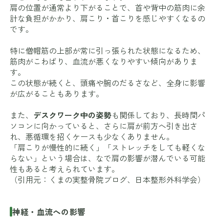
肩の位置が通常より下がることで、首や背中の筋肉に余
計な負担がかかり、肩こり・首こりを感じやすくなるの
です。
特に僧帽筋の上部が常に引っ張られた状態になるため、
筋肉がこわばり、血流が悪くなりやすい傾向がありま
す。
この状態が続くと、頭痛や腕のだるさなど、全身に影響
が広がることもあります。
また、
デスクワーク中の姿勢
も関係しており、長時間パ
ソコンに向かっていると、さらに肩が前方へ引き出さ
れ、悪循環を招くケースも少なくありません。
「肩こりが慢性的に続く」「ストレッチをしても軽くな
らない」という場合は、なで肩の影響が潜んでいる可能
性もあると考えられています。
（引用元：
くまの実整骨院ブログ
、
日本整形外科学会
）
神経・血流への影響