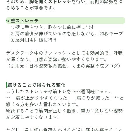
そのため、
胸を開くストレッチ
を行い、前側の緊張をゆ
るめることが重要です。
▪ 壁ストレッチ
壁に手をつき、胸を少し前に押し出す
肩の前側が伸びているのを感じながら、20秒キープ
反対側も同様に行う
デスクワーク中のリフレッシュとしても効果的で、呼吸
が深くなり、自然と姿勢が整いやすくなります。
（引用元：
日本姿勢教育協会
、
くまの実整骨院ブログ
）
続けることで得られる変化
こうしたストレッチや筋トレを2〜3週間続けると、
**「肩が上がりやすくなった」「肩こりが減った」**と
感じる方も多いと言われています。
継続することで筋肉が正しく働き、重力に負けない姿勢
が定着しやすくなります。
ただし、急に強い負荷をかけると逆に筋肉を痛めること