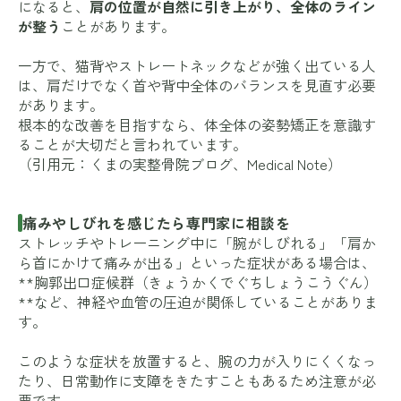
になると、
肩の位置が自然に引き上がり、全体のライン
が整う
ことがあります。
一方で、猫背やストレートネックなどが強く出ている人
は、肩だけでなく首や背中全体のバランスを見直す必要
があります。
根本的な改善を目指すなら、体全体の姿勢矯正を意識す
ることが大切だと言われています。
（引用元：
くまの実整骨院ブログ
、
Medical Note
）
痛みやしびれを感じたら専門家に相談を
ストレッチやトレーニング中に「腕がしびれる」「肩か
ら首にかけて痛みが出る」といった症状がある場合は、
**胸郭出口症候群（きょうかくでぐちしょうこうぐん）
**など、神経や血管の圧迫が関係していることがありま
す。
このような症状を放置すると、腕の力が入りにくくなっ
たり、日常動作に支障をきたすこともあるため注意が必
要です。