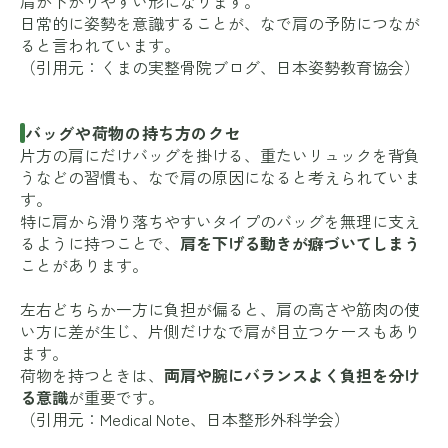
肩が下がりやすい形になります。
日常的に姿勢を意識することが、なで肩の予防につなが
ると言われています。
（引用元：
くまの実整骨院ブログ
、
日本姿勢教育協会
）
バッグや荷物の持ち方のクセ
片方の肩にだけバッグを掛ける、重たいリュックを背負
うなどの習慣も、なで肩の原因になると考えられていま
す。
特に肩から滑り落ちやすいタイプのバッグを無理に支え
るように持つことで、
肩を下げる動きが癖づいてしまう
ことがあります。
左右どちらか一方に負担が偏ると、肩の高さや筋肉の使
い方に差が生じ、片側だけなで肩が目立つケースもあり
ます。
荷物を持つときは、
両肩や腕にバランスよく負担を分け
る意識
が重要です。
（引用元：
Medical Note
、
日本整形外科学会
）