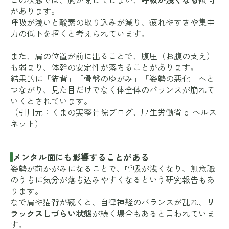
があります。
呼吸が浅いと酸素の取り込みが減り、疲れやすさや集中
力の低下を招くと考えられています。
また、肩の位置が前に出ることで、腹圧（お腹の支え）
も弱まり、体幹の安定性が落ちることがあります。
結果的に「猫背」「骨盤のゆがみ」「姿勢の悪化」へと
つながり、見た目だけでなく体全体のバランスが崩れて
いくとされています。
（引用元：
くまの実整骨院ブログ
、
厚生労働省 e-ヘルス
ネット
）
メンタル面にも影響することがある
姿勢が前かがみになることで、呼吸が浅くなり、無意識
のうちに気分が落ち込みやすくなるという研究報告もあ
ります。
なで肩や猫背が続くと、自律神経のバランスが乱れ、
リ
ラックスしづらい状態
が続く場合もあると言われていま
す。