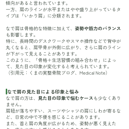
傾向があると言われています。
一方、肩のラインが水平またはやや盛り上がっているタ
イプは「いかり肩」に分類されます。
なで肩は骨格的な特徴に加えて、
姿勢や筋力のバランス
も影響します。
特に、長時間のデスクワークやスマホ操作などで背中が
丸くなると、肩甲骨が外側に広がり、さらに肩のライン
が下がって見えることがあります。
このように、「骨格＋生活習慣の組み合わせ」によっ
て、見た目の印象が変化すると考えられています。
（引用元：
くまの実整骨院ブログ
、
Medical Note
）
なで肩の見た目による印象と悩み
なで肩の方は、
見た目の印象で悩むケース
も少なくあり
ません。
肩紐が落ちやすい、スーツやシャツの肩にしわが寄るな
ど、日常の中で不便を感じることがあります。
また、首と肩の角度が広がるため、姿勢が悪く見えた