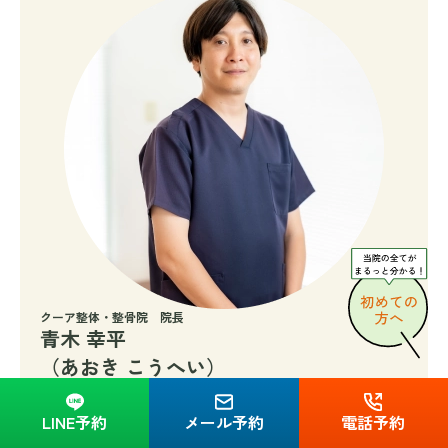
クーア整体・整骨院 院長
青木 幸平
（あおき こうへい）
関東柔道整復師専門学校卒業後、柔道整復師国家資
格を取得。青梅市の整骨院で分院長を経て、羽村市
LINE予約
メール予約
電話予約
に転職。その後、青梅市にクーア整骨院を開院。