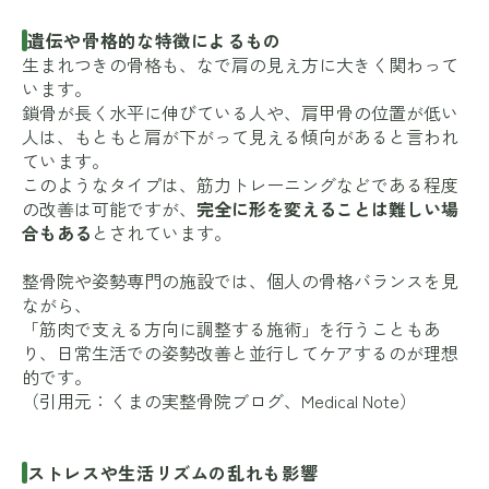
遺伝や骨格的な特徴によるもの
生まれつきの骨格も、なで肩の見え方に大きく関わって
います。
鎖骨が長く水平に伸びている人や、肩甲骨の位置が低い
人は、もともと肩が下がって見える傾向があると言われ
ています。
このようなタイプは、筋力トレーニングなどである程度
の改善は可能ですが、
完全に形を変えることは難しい場
合もある
とされています。
整骨院や姿勢専門の施設では、個人の骨格バランスを見
ながら、
「筋肉で支える方向に調整する施術」を行うこともあ
り、日常生活での姿勢改善と並行してケアするのが理想
的です。
（引用元：
くまの実整骨院ブログ
、
Medical Note
）
ストレスや生活リズムの乱れも影響