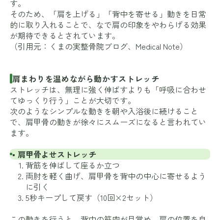
す。
そのため、「肩を上げる」「背中を寄せる」動きを日常
的に取り入れることで、なで肩の印象をやわらげる効果
が期待できるとされています。
（引用元：
くまの実整骨院ブログ
、
Medical Note
）
肩まわりを温めながら動かすストレッチ
ストレッチは、無理に強く伸ばすよりも「呼吸に合わせ
てゆっくり行う」ことが大切です。
次のようなシンプルな動きを朝や入浴後に続けること
で、肩甲骨の動きが徐々にスムーズになると言われてい
ます。
▪ 肩甲骨よせストレッチ
背筋を伸ばして座るか立つ
両肘を軽く曲げ、肩甲骨を背中の中心に寄せるよう
に引く
5秒キープして戻す（10回×2セット）
この動きを行うと、背中の筋肉が目覚め、肩の位置を自