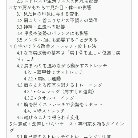
2.5
ストレスや生活リズムの乱れも影響
3
なで肩がもたらす見た目・体への影響
3.1
見た目の印象に与える変化
3.2
肩こり・首こりなどの不調との関係
3.3
神経・血流への影響
3.4
呼吸や姿勢のバランスにも影響
3.5
メンタル面にも影響することがある
4
自宅でできる改善ストレッチ・筋トレ法
4.1
なで肩改善の基本は「肩甲骨を正しい位置に戻
す」こと
4.2
肩まわりを温めながら動かすストレッチ
4.2.1
▪ 肩甲骨よせストレッチ
4.2.2
▪ 肩回し運動
4.3
肩を支える筋肉を鍛えるトレーニング
4.3.1
▪ シュラッグ（肩すくめ運動）
4.3.2
▪ タオルローイング
4.4
胸を開くストレッチで姿勢をリセット
4.4.1
▪ 壁ストレッチ
4.5
続けることで得られる変化
5
注意点・改善しづらいケース・専門家を頼るタイミン
グ
5.1
自己流のストレッチやトレーニングに注意