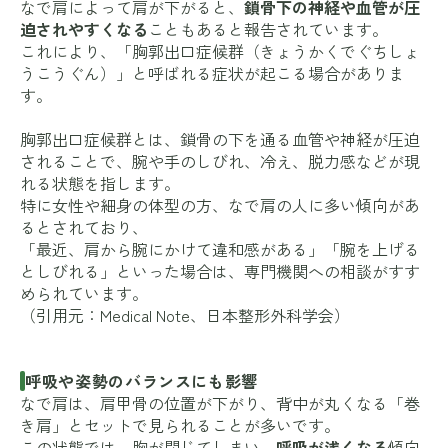
なで肩によって肩が下がると、
鎖骨下の神経や血管が圧
迫されやすくなる
こともあると報告されています。
これにより、「胸郭出口症候群（きょうかくでぐちしょ
うこうぐん）」と呼ばれる症状が起こる場合がありま
す。
胸郭出口症候群とは、鎖骨の下を通る血管や神経が圧迫
されることで、腕や手のしびれ、冷え、脱力感などが現
れる状態を指します。
特に女性や細身の体型の方、なで肩の人に多い傾向があ
るとされており、
「最近、肩から腕にかけて違和感がある」「腕を上げる
としびれる」といった場合は、専門機関への相談がすす
められています。
（引用元：
Medical Note
、
日本整形外科学会
）
呼吸や姿勢のバランスにも影響
なで肩は、肩甲骨の位置が下がり、背中が丸くなる「巻
き肩」とセットで見られることが多いです。
この状態では、胸が閉じてしまい、
呼吸が浅くなる
傾向