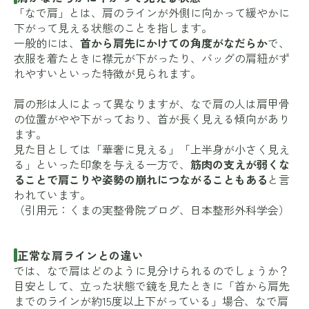
「なで肩」とは、肩のラインが外側に向かって緩やかに
下がって見える状態のことを指します。
一般的には、
首から肩先にかけての角度がなだらか
で、
衣服を着たときに襟元が下がったり、バッグの肩紐がず
れやすいといった特徴が見られます。
肩の形は人によって異なりますが、なで肩の人は肩甲骨
の位置がやや下がっており、首が長く見える傾向があり
ます。
見た目としては「華奢に見える」「上半身が小さく見え
る」といった印象を与える一方で、
筋肉の支えが弱くな
ることで肩こりや姿勢の崩れにつながることもある
と言
われています。
（引用元：
くまの実整骨院ブログ
、
日本整形外科学会
）
正常な肩ラインとの違い
では、なで肩はどのように見分けられるのでしょうか？
目安として、立った状態で鏡を見たときに「首から肩先
までのラインが約15度以上下がっている」場合、なで肩