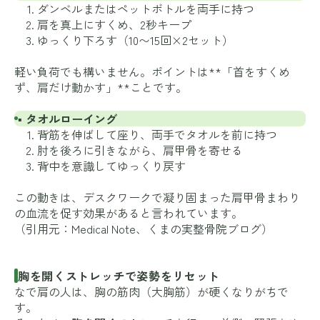
ダンベルまたはペットボトルを両手に持つ
肩を真上にすくめ、2秒キープ
ゆっくり下ろす（10〜15回×2セット）
軽い負荷でも構いません。ポイントは**「首をすくめ
ず、肩だけ動かす」**ことです。
▪ タオルローイング
背筋を伸ばして座り、両手でタオルを前に持つ
肘を後ろに引きながら、肩甲骨を寄せる
背中を意識してゆっくり戻す
この動きは、デスクワークで凝り固まった肩甲骨まわり
の血流を促す効果があると言われています。
（引用元：
Medical Note
、
くまの実整骨院ブログ
）
胸を開くストレッチで姿勢をリセット
なで肩の人は、胸の筋肉（大胸筋）が硬くなりがちで
す。