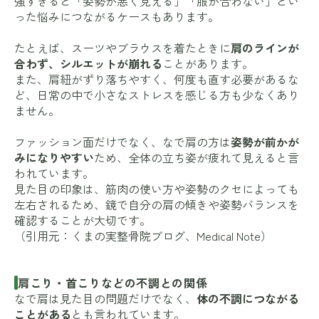
強すぎると「姿勢が悪く見える」「服が合わない」とい
った悩みにつながるケースもあります。
たとえば、スーツやブラウスを着たときに
肩のラインが
合わず、シルエットが崩れる
ことがあります。
また、肩紐がずり落ちやすく、何度も直す必要があるな
ど、日常の中で小さなストレスを感じる方も少なくあり
ません。
ファッション面だけでなく、なで肩の方は
姿勢が前かが
みになりやすい
ため、全体の立ち姿が疲れて見えると言
われています。
見た目の印象は、筋肉の使い方や姿勢のクセによっても
左右されるため、鏡で自分の肩の傾きや姿勢バランスを
確認することが大切です。
（引用元：
くまの実整骨院ブログ
、
Medical Note
）
肩こり・首こりなどの不調との関係
なで肩は見た目の問題だけでなく、
体の不調につながる
ことがある
とも言われています。