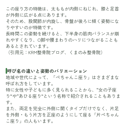
この座り方の特徴は、太ももが内側にねじれ、膝と足首
が外側に広がる点にあります。
そのため、股関節が内旋し、骨盤が後ろに傾く姿勢にな
りやすいのが特徴です。
長時間この姿勢を続けると、下半身の筋肉バランスが崩
れやすくなり、O脚や腰まわりのハリにつながることも
あるとされています。
（引用元：
KRM整骨院ブログ
、
くまのみ整骨院
）
呼び名の違いと姿勢のバリエーション
地域や世代によって、「ぺちゃんこ座り」はさまざまな
呼ばれ方をしています。
特に女性や子どもに多く見られることから、“女の子座
り”や“あひる座り”という名称で紹介されることもありま
す。
また、両足を完全に外側に開くタイプだけでなく、片足
を外側・もう片方を正座のようにして座る「片ぺちゃん
こ座り」の人もいます。