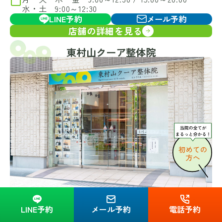
水・土 9:00～12:30
LINE予約
メール予約
店舗の詳細を見る
東村山クーア整体院
〒189-0013
東京都東村山市栄町3丁目13-11 1階
LINE予約
メール予約
電話予約
042-318-4445