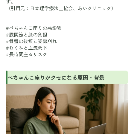
す。
（引用元：
日本理学療法士協会
、
あいクリニック
）
#ぺちゃんこ座りの悪影響
#股関節と膝の負担
#骨盤の後傾と姿勢崩れ
#むくみと血流低下
#長時間座るリスク
ぺちゃんこ座りがクセになる原因・背景