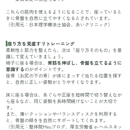
これらの筋肉を使えるようになることで、座っていると
きに骨盤を自然に立てやすくなるとされています。
（引用元：
日本理学療法士協会
、
あいクリニック
）
座り方を見直すリトレーニング
柔軟性と筋力を整えたら、次は「座り方そのもの」を意
識して変えていきましょう。
椅子に座る場合は、
背筋を伸ばし、骨盤を立てるように
意識する
のがポイントです。
座骨（お尻の下の骨）が床にまっすぐ当たる位置を探す
と、自然に正しい姿勢がとりやすくなります。
床に座る場合は、あぐらや正座を短時間で切り替えなが
ら座るなど、同じ姿勢を長時間続けないことが大切で
す。
また、薄いクッションやバランスディスクを利用する
と、骨盤の傾きを自然にサポートしてくれます。
（引用元：
整体院Meuブログ
、
厚生労働省 e-ヘルスネッ