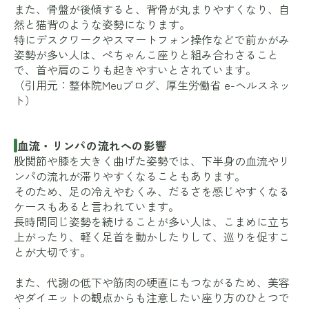
また、骨盤が後傾すると、背骨が丸まりやすくなり、自
然と猫背のような姿勢になります。
特にデスクワークやスマートフォン操作などで前かがみ
姿勢が多い人は、ぺちゃんこ座りと組み合わさること
で、首や肩のこりも起きやすいとされています。
（引用元：
整体院Meuブログ
、
厚生労働省 e-ヘルスネッ
ト
）
血流・リンパの流れへの影響
股関節や膝を大きく曲げた姿勢では、下半身の血流やリ
ンパの流れが滞りやすくなることもあります。
そのため、足の冷えやむくみ、だるさを感じやすくなる
ケースもあると言われています。
長時間同じ姿勢を続けることが多い人は、こまめに立ち
上がったり、軽く足首を動かしたりして、巡りを促すこ
とが大切です。
また、代謝の低下や筋肉の硬直にもつながるため、美容
やダイエットの観点からも注意したい座り方のひとつで