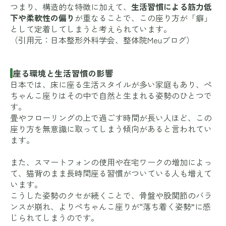
つまり、構造的な特徴に加えて、
生活習慣による筋力低
下や柔軟性の偏り
が重なることで、この座り方が「癖」
として定着してしまうと考えられています。
（引用元：
日本整形外科学会
、
整体院Meuブログ
）
座る環境と生活習慣の影響
日本では、床に座る生活スタイルが多い家庭もあり、ぺ
ちゃんこ座りはその中で自然と生まれる姿勢のひとつで
す。
畳やフローリングの上で過ごす時間が長い人ほど、この
座り方を無意識に取ってしまう傾向があると言われてい
ます。
また、スマートフォンの使用や在宅ワークの増加によっ
て、猫背のまま長時間座る習慣がついている人も増えて
います。
こうした姿勢のクセが続くことで、骨盤や股関節のバラ
ンスが崩れ、よりぺちゃんこ座りが“落ち着く姿勢”に感
じられてしまうのです。