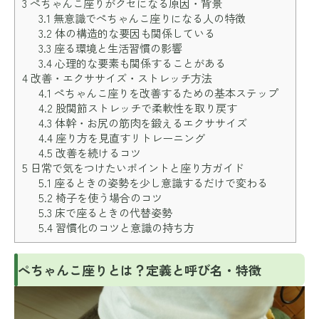
3
ぺちゃんこ座りがクセになる原因・背景
3.1
無意識でぺちゃんこ座りになる人の特徴
3.2
体の構造的な要因も関係している
3.3
座る環境と生活習慣の影響
3.4
心理的な要素も関係することがある
4
改善・エクササイズ・ストレッチ方法
4.1
ぺちゃんこ座りを改善するための基本ステップ
4.2
股関節ストレッチで柔軟性を取り戻す
4.3
体幹・お尻の筋肉を鍛えるエクササイズ
4.4
座り方を見直すリトレーニング
4.5
改善を続けるコツ
5
日常で気をつけたいポイントと座り方ガイド
5.1
座るときの姿勢を少し意識するだけで変わる
5.2
椅子を使う場合のコツ
5.3
床で座るときの代替姿勢
5.4
習慣化のコツと意識の持ち方
ぺちゃんこ座りとは？定義と呼び名・特徴