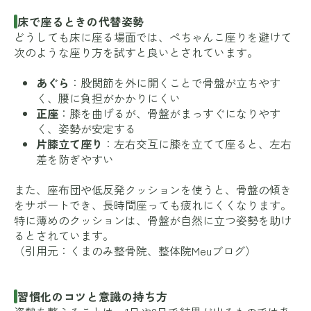
床で座るときの代替姿勢
どうしても床に座る場面では、ぺちゃんこ座りを避けて
次のような座り方を試すと良いとされています。
あぐら
：股関節を外に開くことで骨盤が立ちやす
く、腰に負担がかかりにくい
正座
：膝を曲げるが、骨盤がまっすぐになりやす
く、姿勢が安定する
片膝立て座り
：左右交互に膝を立てて座ると、左右
差を防ぎやすい
また、座布団や低反発クッションを使うと、骨盤の傾き
をサポートでき、長時間座っても疲れにくくなります。
特に薄めのクッションは、骨盤が自然に立つ姿勢を助け
るとされています。
（引用元：
くまのみ整骨院
、
整体院Meuブログ
）
習慣化のコツと意識の持ち方