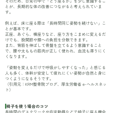
そのため、日常の中で「どう座るか」を少し意識するこ
とが、長期的な体の改善につながると考えられていま
す。
例えば、床に座る際は「長時間同じ姿勢を続けない」こ
とが基本です。
正座、あぐら、横座りなど、座り方をこまめに変えるだ
けでも、股関節や膝への負担を分散できます。
また、背筋を伸ばして骨盤を立てるよう意識すること
で、腰や太ももの筋肉が正しく使われ、血流も滞りにく
くなります。
「姿勢を変えるだけで呼吸がしやすくなった」と感じる
人も多く、体幹が安定して疲れにくい姿勢が自然と身に
つくようになるそうです。
（引用元：
KRM整骨院ブログ
、
厚生労働省 e-ヘルスネッ
ト
）
椅子を使う場合のコツ
長時間のデスクワークや在宅勤務などで椅子に座る機会