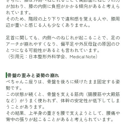
が加わり、膝の内側に負担がかかる傾向があると考えら
れています。
そのため、階段の上り下りで違和感を覚える人や、膝周
辺が重いと感じる人も少なくありません。
足首に関しても、内側へのねじれが起こることで、足の
アーチが崩れやすくなり、偏平足や外反母趾の原因のひ
とつになる可能性があるとも言われています。
（引用元：
日本整形外科学会
、
Medical Note
）
骨盤の歪みと姿勢の崩れ
ぺちゃんこ座りは、骨盤を後ろに傾けたまま固定する姿
勢です。
この状態が続くと、骨盤を支える筋肉（腸腰筋や大殿筋
など）がうまく使われず、体幹の安定性が低下してしま
うことがあります。
その結果、上半身の重さを腰で支えようとして、腰痛や
背中の張りが起こることがあると考えられています。