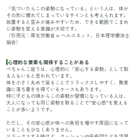
「気づいたらこの姿勢になっている」という人は、体が
その形に慣れてしまっているサインとも考えられます。
放置すると歪みが進みやすいため、できる範囲でこまめ
に姿勢を変える意識が大切です。
（引用元：
厚生労働省 e-ヘルスネット
、
日本理学療法士
協会
）
心理的な要素も関係することがある
ぺちゃんこ座りは、心理的に「安心する姿勢」として取
る人もいると言われています。
体を小さく丸めて座ることでリラックスしやすく、無意
識に落ち着きを得ているケースもあります。
特に子どもの頃からこの姿勢が習慣になっている人は、
大人になっても同じ姿勢を取ることで“安心感”を覚える
ことが多いようです。
ただし、その安心感が体への負担を増やす原因になって
いることも少なくありません。
リラックスする時ほど、クッションや座布団などを活用