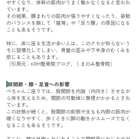
やすくなり、体幹の筋肉がうまく働かなくなると言われ
ています。
その結果、腰まわりの筋肉が張りやすくなったり、姿勢
のバランスを崩して「猫背」や「反り腰」の原因になる
こともあるそうです。
特に、床に座る生活が多い人は、このクセが知らないう
ちに習慣化してしまい、骨盤の歪みや下半身のむくみを
感じることもあります。
（引用元：
KRM整骨院ブログ
、
くまのみ整骨院
）
股関節・膝・足首への影響
ぺちゃんこ座りでは、股関節を内旋（内向き）させなが
ら体を支えるため、関節の可動域に無理がかかるとされ
ています。
この状態が続くと、股関節の前側や太もも内側の筋肉が
硬くなりやすく、歩くときに脚の動きがスムーズでなく
なることもあるそうです。
さらに、膝は外側へねじれることで関節面にねじりの力