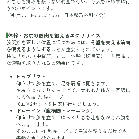
どちらも痛みを感じない範囲で行い、呼吸を止めずに行
うのがポイントです。
（引用元：
Medical Note
、
日本整形外科学会
）
体幹・お尻の筋肉を鍛えるエクササイズ
股関節を正しい位置に保つためには、
骨盤を支える筋肉
を使えるようにすること
が重要とされています。
特に「お尻（中臀筋）」と「体幹（腹横筋）」を意識し
た運動を取り入れると効果的です。
ヒップリフト
仰向けで膝を立て、足を肩幅に開きます。
お尻をゆっくり持ち上げて、太ももと体が一直線に
なる位置で3秒キープ。
10回×2セットを目安に行いましょう。
ドローイン（腹横筋トレーニング）
仰向けで膝を立て、ゆっくり息を吐きながらお腹を
へこませます。
そのまま5〜10秒キープして呼吸を整えるだけでも、
姿勢安定に役立ちます。