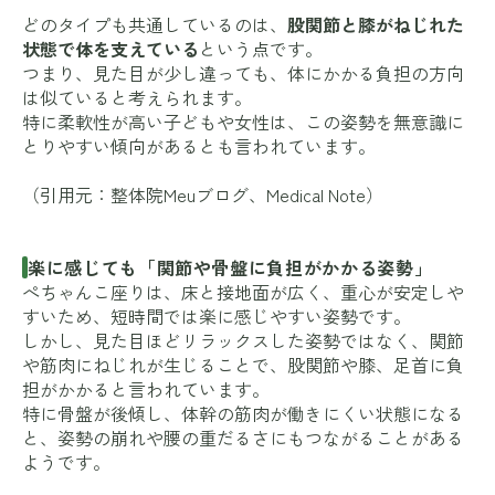
どのタイプも共通しているのは、
股関節と膝がねじれた
状態で体を支えている
という点です。
つまり、見た目が少し違っても、体にかかる負担の方向
は似ていると考えられます。
特に柔軟性が高い子どもや女性は、この姿勢を無意識に
とりやすい傾向があるとも言われています。
（引用元：
整体院Meuブログ
、
Medical Note
）
楽に感じても「関節や骨盤に負担がかかる姿勢」
ぺちゃんこ座りは、床と接地面が広く、重心が安定しや
すいため、短時間では楽に感じやすい姿勢です。
しかし、見た目ほどリラックスした姿勢ではなく、関節
や筋肉にねじれが生じることで、股関節や膝、足首に負
担がかかると言われています。
特に骨盤が後傾し、体幹の筋肉が働きにくい状態になる
と、姿勢の崩れや腰の重だるさにもつながることがある
ようです。