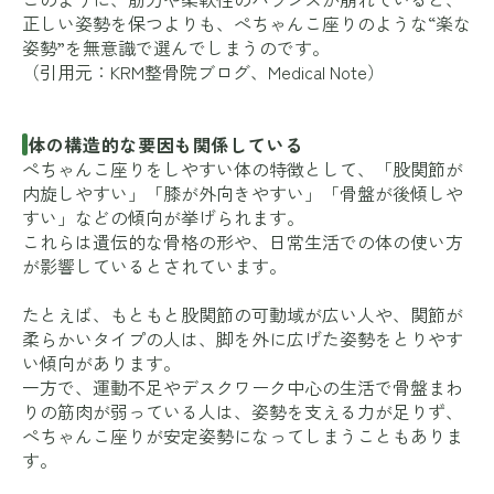
正しい姿勢を保つよりも、ぺちゃんこ座りのような“楽な
姿勢”を無意識で選んでしまうのです。
（引用元：
KRM整骨院ブログ
、
Medical Note
）
体の構造的な要因も関係している
ぺちゃんこ座りをしやすい体の特徴として、「股関節が
内旋しやすい」「膝が外向きやすい」「骨盤が後傾しや
すい」などの傾向が挙げられます。
これらは遺伝的な骨格の形や、日常生活での体の使い方
が影響しているとされています。
たとえば、もともと股関節の可動域が広い人や、関節が
柔らかいタイプの人は、脚を外に広げた姿勢をとりやす
い傾向があります。
一方で、運動不足やデスクワーク中心の生活で骨盤まわ
りの筋肉が弱っている人は、姿勢を支える力が足りず、
ぺちゃんこ座りが安定姿勢になってしまうこともありま
す。