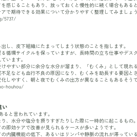
さを感じることもあり、放っておくと慢性的に続く場合もある
ケアで期待できる効果について分かりやすく整理してみましょ
g/5737/
み出し、皮下組織にたまってしまう状態のことを指します。
戻る循環サイクルを保っていますが、長時間の立ち仕事やデス
れています。
受けやすい部分に余分な水分が溜まり、「むくみ」として現れ
眠不足なども血行不良の原因になり、むくみを助長する要因と
変化しやすく、朝と夜でむくみの出方が異なることもあるそう
sho-houhou/
違い
あると言われています。
たり、水分や塩分を摂りすぎたりした際に一時的に起こるもの
どの即効ケアで改善が見られるケースが多いようです。
どの内臓機能の低下、あるいはリンパや静脈の流れが滞ってい