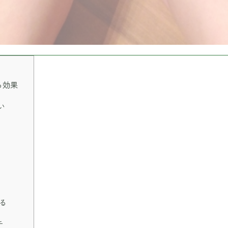
る効果
い
る
チ