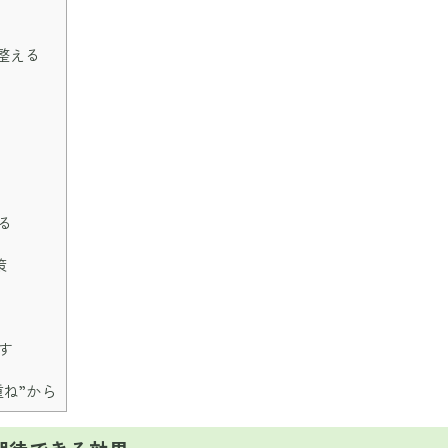
整える
る
策
す
ね”から