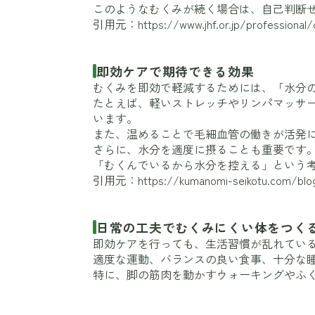
このようなむくみが続く場合は、自己判断
引用元：
https://www.jhf.or.jp/professional
即効ケアで期待できる効果
むくみを即効で軽減するためには、「水分
たとえば、軽いストレッチやリンパマッサ
います。
また、温めることで毛細血管の働きが活発
さらに、水分を適度に摂ることも重要です
「むくんでいるから水分を控える」という
引用元：
https://kumanomi-seikotu.com/blo
日常の工夫でむくみにくい体をつく
即効ケアを行っても、生活習慣が乱れてい
適度な運動、バランスの良い食事、十分な
特に、脚の筋肉を動かすウォーキングやふ