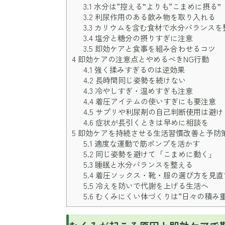
3.1
水分は“控える”よりも“こまめに摂る”
3.2
利尿作用のある飲み物を取り入れる
3.3
カリウムを含む食材で水分バランスを
3.4
塩分と糖分の摂りすぎに注意
3.5
即効ケアと食事を組み合わせるコツ
4
即効ケアの注意点とやめるべきNG行動
4.1
強く揉みすぎるのは逆効果
4.2
長時間同じ姿勢を続けない
4.3
冷やしすぎ・温めすぎも注意
4.4
着圧アイテムの使いすぎにも要注意
4.5
サプリや利尿剤の自己判断使用は避け
4.6
症状が長引くときは早めに相談を
5
即効ケアを持続させる生活習慣改善と予防
5.1
適度な運動で筋ポンプを活かす
5.2
同じ姿勢を避けて「こまめに動く」
5.3
睡眠と水分バランスを整える
5.4
着圧ソックス・靴・服の選び方を見直
5.5
冷えを防いで代謝を上げる生活へ
5.6
むくみにくい体づくりは“日々の積み重