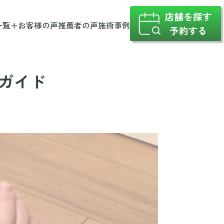
一覧
+
お客様の声
推薦者の声
施術事例
善ガイド