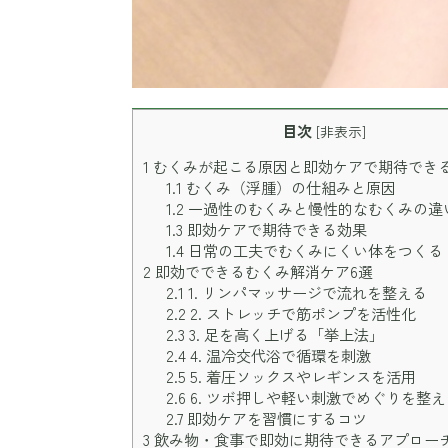
目次
[
非表示
]
1
むくみが起こる原因と即効ケアで期待でき
1.1
むくみ（浮腫）の仕組みと原因
1.2
一過性のむくみと慢性的なむくみの違
1.3
即効ケアで期待できる効果
1.4
日常の工夫でむくみにくい体をつくる
2
即効でできるむくみ解消ケア6選
2.1
1. リンパマッサージで流れを整える
2.2
2. ストレッチで筋ポンプを活性化
2.3
3. 足を高く上げる「挙上法」
2.4
4. 温冷交代浴で循環を刺激
2.5
5. 着圧ソックスやレギンスを活用
2.6
6. ツボ押しや軽い刺激でめぐりを整え
2.7
即効ケアを習慣にするコツ
3
飲み物・食事で即効に期待できるアプロー