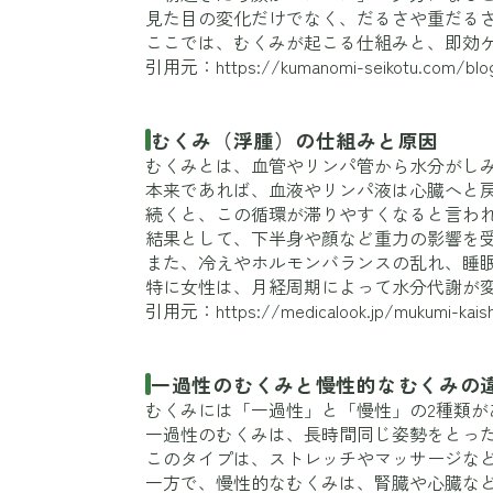
見た目の変化だけでなく、だるさや重だる
ここでは、むくみが起こる仕組みと、即効
引用元：
https://kumanomi-seikotu.com/blo
むくみ（浮腫）の仕組みと原因
むくみとは、血管やリンパ管から水分がし
本来であれば、血液やリンパ液は心臓へと
続くと、この循環が滞りやすくなると言わ
結果として、下半身や顔など重力の影響を
また、冷えやホルモンバランスの乱れ、睡
特に女性は、月経周期によって水分代謝が
引用元：
https://medicalook.jp/mukumi-kai
一過性のむくみと慢性的なむくみの
むくみには「一過性」と「慢性」の2種類が
一過性のむくみは、長時間同じ姿勢をとっ
このタイプは、ストレッチやマッサージな
一方で、慢性的なむくみは、腎臓や心臓な