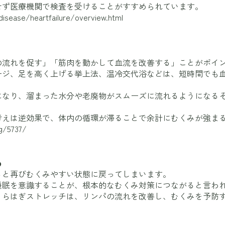
せず医療機関で検査を受けることがすすめられています。
/disease/heartfailure/overview.html
の流れを促す」「筋肉を動かして血流を改善する」ことがポイ
ージ、足を高く上げる挙上法、温冷交代浴などは、短時間でも
になり、溜まった水分や老廃物がスムーズに流れるようになる
。
考えは逆効果で、体内の循環が滞ることで余計にむくみが強ま
g/5737/
る
ると再びむくみやすい状態に戻ってしまいます。
睡眠を意識することが、根本的なむくみ対策につながると言わ
くらはぎストレッチは、リンパの流れを改善し、むくみを予防