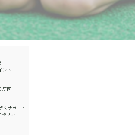
係
イント
る筋肉
”をサポート
いやり方