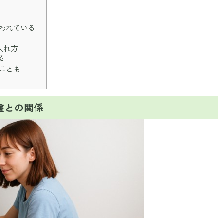
われている
入れ方
る
ことも
盤との関係