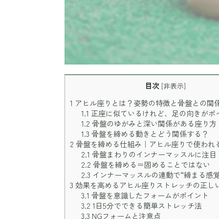
目次
[
非表示
]
1
アヒル座りとは？姿勢の特徴と骨盤との関
1.1
正座に似ているけれど、足の向きがポ
1.2
骨盤のゆがみと深い関係がある座り方
1.3
骨盤を締める動きとどう関係する？
2
骨盤を締める仕組み｜アヒル座りで使われ
2.1
骨盤まわりのインナーマッスルに注目
2.2
骨盤を締める＝固めることではない
2.3
インナーマッスルの連動で“締まる感覚
3
効果を高めるアヒル座りストレッチの正し
3.1
骨盤を意識したフォームがポイント
3.2
1日5分でできる簡単ストレッチ法
3.3
NGフォームと注意点