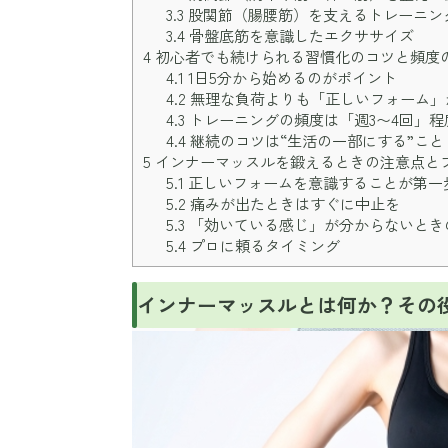
3.3
股関節（腸腰筋）を支えるトレーニン
3.4
骨盤底筋を意識したエクササイズ
4
初心者でも続けられる習慣化のコツと頻度
4.1
1日5分から始めるのがポイント
4.2
無理な負荷よりも「正しいフォーム」
4.3
トレーニングの頻度は「週3〜4回」程
4.4
継続のコツは“生活の一部にする”こと
5
インナーマッスルを鍛えるときの注意点と
5.1
正しいフォームを意識することが第一
5.2
痛みが出たときはすぐに中止を
5.3
「効いている感じ」が分からないとき
5.4
プロに頼るタイミング
インナーマッスルとは何か？その