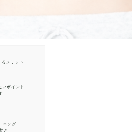
えるメリット
たいポイント
”
ュー
ーニング
動き