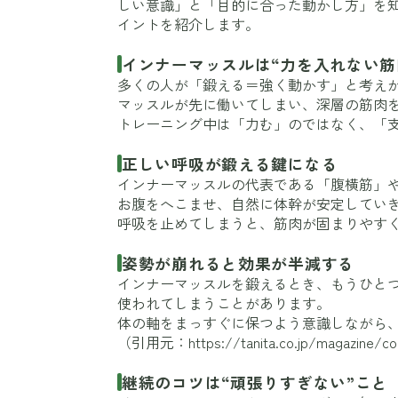
しい意識」と「目的に合った動かし方」を
イントを紹介します。
インナーマッスルは“力を入れない筋
多くの人が「鍛える＝強く動かす」と考え
マッスルが先に働いてしまい、深層の筋肉
トレーニング中は「力む」のではなく、「
正しい呼吸が鍛える鍵になる
インナーマッスルの代表である「腹横筋」
お腹をへこませ、自然に体幹が安定してい
呼吸を止めてしまうと、筋肉が固まりやす
姿勢が崩れると効果が半減する
インナーマッスルを鍛えるとき、もうひと
使われてしまうことがあります。
体の軸をまっすぐに保つよう意識しながら
（引用元：
https://tanita.co.jp/magazine/c
継続のコツは“頑張りすぎない”こと