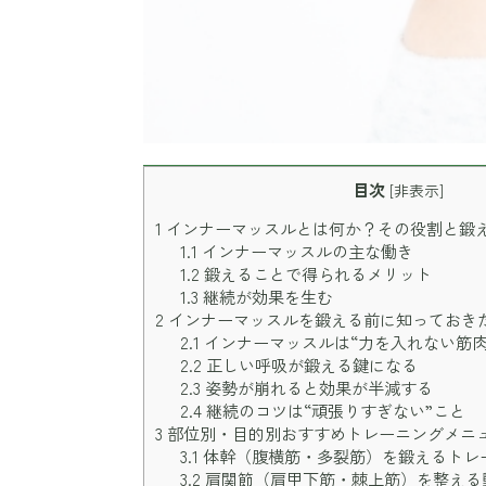
目次
[
非表示
]
1
インナーマッスルとは何か？その役割と鍛
1.1
インナーマッスルの主な働き
1.2
鍛えることで得られるメリット
1.3
継続が効果を生む
2
インナーマッスルを鍛える前に知っておき
2.1
インナーマッスルは“力を入れない筋肉
2.2
正しい呼吸が鍛える鍵になる
2.3
姿勢が崩れると効果が半減する
2.4
継続のコツは“頑張りすぎない”こと
3
部位別・目的別おすすめトレーニングメニ
3.1
体幹（腹横筋・多裂筋）を鍛えるトレ
3.2
肩関節（肩甲下筋・棘上筋）を整える