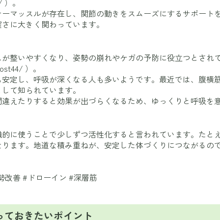
/
）。
ナーマッスルが存在し、関節の動きをスムーズにするサポート
確さに大きく関わっています。
スが整いやすくなり、姿勢の崩れやケガの予防に役立つとされ
post44/
）。
も安定し、呼吸が深くなる人も多いようです。最近では、腹横
として知られています。
間違えたりすると効果が出づらくなるため、ゆっくりと呼吸を
識的に使うことで少しずつ活性化すると言われています。たと
なります。地道な積み重ねが、安定した体づくりにつながるの
勢改善 #ドローイン #深層筋
っておきたいポイント