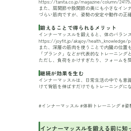
https://tanita.co.jp/magazine/column/24179
また、肩関節や股関節の奥にも小さなイン
づらい筋肉ですが、姿勢の安定や動作の正
鍛えることで得られるメリット
インナーマッスルを鍛えると、体のバラン
https://joyfit.jp/akajoy/health_knowledge/
また、深層の筋肉を使うことで内臓の位置
「プランク」などが代表的なトレーニング
ただし、負荷をかけすぎたり、フォームを
継続が効果を生む
インナーマッスルは、日常生活の中でも意
けて背筋を伸ばすだけでもトレーニングに
#インナーマッスル #体幹トレーニング #姿
インナーマッスルを鍛える前に知