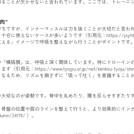
知ることが欠かせないと言われています。ここでは、トレーニ
肉”
がちですが、インナーマッスルは力を抜くことが大切だと言わ
を十分に使えないケースが多いようです（引用元：
https://joyf
支える」イメージで呼吸を整えながら行うことがポイントです
や「横隔膜」は、呼吸と深く関係しています。特にドローイン
きます（引用元：
https://www.tyojyu.or.jp/net/kenkou-tyoju/shin
くなるため、リズムを崩さずに「吸って吐く」を意識すること
つ大切なのが姿勢です。背中を丸めたり、腰を反らせすぎたり
、骨盤の位置や肩のラインを整えて行うと、より効果的にイン
olumn/24179/
）。