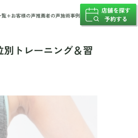
一覧
+
お客様の声
推薦者の声
施術事例
位別トレーニング＆習