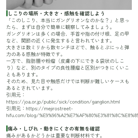
しこりの場所・大きさ・感触を確認しよう
「このしこり、本当にガングリオンなのかな？」と思っ
たら、まずは自分で簡単に観察してみましょう。
ガングリオンは多くの場合、手首や指の付け根、足の甲
など、関節の近くに発生すると言われています。
大きさは数ミリから数センチほどで、触るとぷにっと弾
力のある感触が特徴です。
一方で、脂肪腫や粉瘤（皮膚の下にできる袋状のしこ
り）など、別のタイプの良性腫瘤と区別がつきにくいこ
ともあります。
そのため、見た目や触感だけでは判断が難しいケースも
あるとされています。
引用元：
https://joa.or.jp/public/sick/condition/ganglion.html
引用元：
https://mejirostreet-
hifu.com/blog/%E9%96%A2%E7%AF%80%E3%81%8C%E
痛み・しびれ・動きにくさの有無を確認
痛みがあるかどうかは重要な判断材料です。