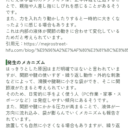
とで、親指や人差し指にしびれを感じることがあるそう
です。
また、力を入れたり動かしたりすると一時的に大きくな
ったように感じる場合もあります。
これは内部の液体が関節の動きに合わせて変化している
ためだと考えられています。
引用元：
https://mejirostreet-
hifu.com/blog/%E9%96%A2%E7%AF%80%E3%81%8C%E
発生のメカニズム
はっきりとした原因はまだ明確ではないと言われていま
すが、関節や腱の使いすぎ・繰り返し動作・外的な刺激
などによって、滑膜や腱鞘に小さな袋ができ、そこに関
節液がたまると考えられています。
そのため、日常的に手をよく使う人（PC作業・家事・ス
ポーツなど）は発症しやすい傾向にあるそうです。
また、関節や腱にかかる圧力が高まることで、液体が一
方向に流れ込み、袋が膨らんでいくメカニズムも報告さ
れています。
放置しても自然に小さくなる場合もありますが、繰り返