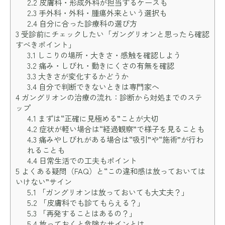
2.2
皮膚科・形成外科が担当するケースも
2.3
手外科・外科・腫瘍外来という選択も
2.4
自分に合った診療科の選び方
3
受診前にチェックしたい「ガングリオンと思ったら確認
すべきポイント」
3.1
しこりの場所・大きさ・感触を確認しよう
3.2
痛み・しびれ・動きにくさの有無を確認
3.3
大きさが変化するかどうか
3.4
自分で判断できないときは専門家へ
4
ガングリオンの治療の流れ：診断から対処までのステ
ップ
4.1
まずは“正確に見極める”ことが大切
4.2
症状が軽い場合は“経過観察”で様子を見ることも
4.3
痛みやしびれがある場合は“吸引”や“施術”が行わ
れることも
4.4
日常生活での工夫もポイント
5
よくある疑問（FAQ）と“この違和感は放っておいては
いけない”サイン
5.1
「ガングリオンは放っておいても大丈夫？」
5.2
「皮膚科でも診てもらえる？」
5.3
「再発することはあるの？」
5.4
放っておくと危険なサインとは