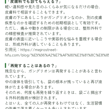
「皮膚科でも診てもらえる？」
軽い違和感や見た目のふくらみが気になるだけの場合、
皮膚科で相談することもできます。
皮膚の下にあるしこりがガングリオンなのか、別の皮膚
疾患なのかを確認するための初期相談として有効です。
ただし、痛みや動きの制限がある場合には、整形外科で
の精密検査が推奨されています。
皮膚の表面に近いしこりや美容的な悩みを重視する場合
は、形成外科が適していることもあります。
引用元：
https://mejirostreet-
hifu.com/blog/%E9%96%A2%E7%AF%80%E3%81%8C%E
「再発することはあるの？」
残念ながら、ガングリオンは再発することがあると言わ
れています。
中の液体を吸引しても、袋の根本が残っていると再び液
体がたまる場合があります。
そのため、何度も再発を繰り返すときは、袋ごと摘出す
る外科的施術が検討されます。
とはいえ、全ての人が再発するわけではなく、生活習慣
の改善で落ち着くケースも多いとされています。