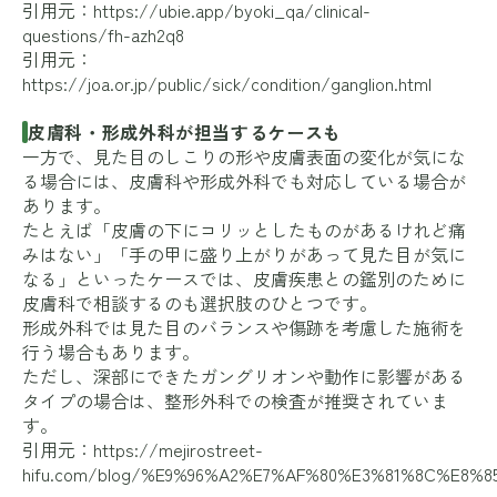
引用元：
https://ubie.app/byoki_qa/clinical-
questions/fh-azh2q8
引用元：
https://joa.or.jp/public/sick/condition/ganglion.html
皮膚科・形成外科が担当するケースも
一方で、見た目のしこりの形や皮膚表面の変化が気にな
る場合には、皮膚科や形成外科でも対応している場合が
あります。
たとえば「皮膚の下にコリッとしたものがあるけれど痛
みはない」「手の甲に盛り上がりがあって見た目が気に
なる」といったケースでは、皮膚疾患との鑑別のために
皮膚科で相談するのも選択肢のひとつです。
形成外科では見た目のバランスや傷跡を考慮した施術を
行う場合もあります。
ただし、深部にできたガングリオンや動作に影響がある
タイプの場合は、整形外科での検査が推奨されていま
す。
引用元：
https://mejirostreet-
hifu.com/blog/%E9%96%A2%E7%AF%80%E3%81%8C%E