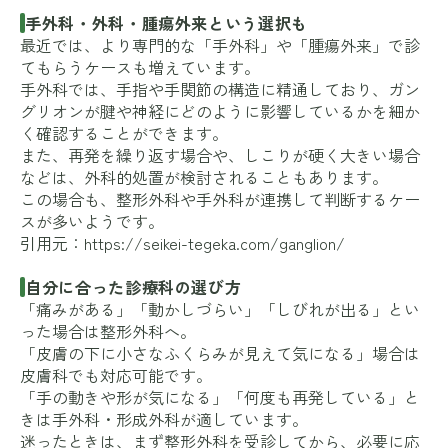
手外科・外科・腫瘍外来という選択も
最近では、より専門的な「手外科」や「腫瘍外来」で診
てもらうケースも増えています。
手外科では、手指や手関節の構造に精通しており、ガン
グリオンが腱や神経にどのように影響しているかを細か
く確認することができます。
また、再発を繰り返す場合や、しこりが硬く大きい場合
などは、外科的処置が検討されることもあります。
この場合も、整形外科や手外科が連携して判断するケー
スが多いようです。
引用元：
https://seikei-tegeka.com/ganglion/
自分に合った診療科の選び方
「痛みがある」「動かしづらい」「しびれが出る」とい
った場合は整形外科へ。
「皮膚の下に小さなふくらみが見えて気になる」場合は
皮膚科でも対応可能です。
「手の動きや形が気になる」「何度も再発している」と
きは手外科・形成外科が適しています。
迷ったときは、まず整形外科を受診してから、必要に応