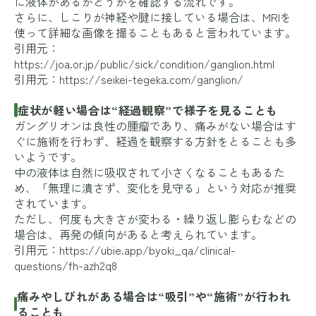
に液体があるかどうかを確認する流れです。
さらに、しこりが神経や腱に接している場合は、MRIを
使って詳細な画像を撮ることもあると言われています。
引用元：
https://joa.or.jp/public/sick/condition/ganglion.html
引用元：
https://seikei-tegeka.com/ganglion/
症状が軽い場合は“経過観察”で様子を見ることも
ガングリオンは良性の腫瘤であり、痛みがない場合はす
ぐに施術を行わず、経過を観察する方針をとることも多
いようです。
中の液体は自然に吸収されて小さくなることもあるた
め、「無理に潰さず、変化を見守る」という対応が推奨
されています。
ただし、何度も大きさが変わる・繰り返し膨らむなどの
場合は、再発の傾向があると考えられています。
引用元：
https://ubie.app/byoki_qa/clinical-
questions/fh-azh2q8
痛みやしびれがある場合は“吸引”や“施術”が行われ
ることも