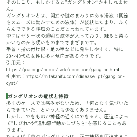
そのしこり、もしかすると“ガングリオン”かもしれませ
ん。
ガングリオンとは、関節や腱のまわりにある滑液（関節
をスムーズに動かすための液体）が袋状にたまり、ふく
らんでできる腫瘤のことだと言われています。
中にはゼリー状の透明な液体が入っており、触ると柔ら
かいものから硬いものまでさまざまです。
手首・指の付け根・足の甲などに発生しやすく、特に
20〜40代の女性に多い傾向があるそうです。
引用元：
https://joa.or.jp/public/sick/condition/ganglion.html
引用元：
https://mitakahifu.com/disease_pt/ganglion-
cyst/
ガングリオンの症状と特徴
多くのケースでは痛みがないため、「何となく気づいた
らできていた」という人も少なくありません。
しかし、できものが神経の近くにできると、圧迫によっ
て“しびれ”や“違和感”“動かしづらさ”を感じることもあ
ります。
たとえば手首のガングリオンは、正中神経を圧迫するこ