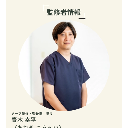
クーア整体・整骨院 院長
青木 幸平
（あおき こうへい）