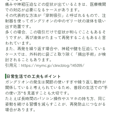
痛みや神経圧迫などの症状が出ているときは、医療機関
での対応が必要になるケースがあります。
その代表的な方法が「穿刺吸引」と呼ばれるもので、注
射器を使ってガングリオンの中のゼリー状の液体を吸い
出す処置です。
多くの場合、この吸引だけで症状が和らぐこともあるそ
うですが、再び液体がたまって再発することもあると言
われています。
また、再発を繰り返す場合や、神経や腱を圧迫している
ケースでは、外科的に袋ごと取り除く「摘出手術」が検
討されることもあります。
引用元：
https://mymc.jp/clinicblog/145099/
日常生活での工夫もポイント
ガングリオンの発生は関節の使いすぎや繰り返し動作が
関係していると考えられているため、普段の生活での“手
の使い方”を見直すことも大切です。
たとえば長時間のパソコン操作やスマホの持ち方、同じ
姿勢を続ける習慣を減らすことが、再発防止につながる
場合があります。