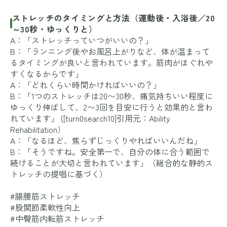
ストレッチのタイミングと方法（運動後・入浴後／20
～30秒・ゆっくりと）
A：「ストレッチっていつがいいの？」
B：「ランニング後やお風呂上がりなど、体が温まって
るタイミングが良いと言われています。筋肉がほぐれや
すくなるからです」
A：「どれくらい時間かければいいの？」
B：「1つのストレッチは20〜30秒、痛気持ちいい程度に
ゆっくり伸ばして、2〜3回を目安に行うと効果的と言わ
れています」 ([turn0search10]引用元：Ability
Rehabilitation）
A：「なるほど、焦らずじっくりやればいいんだね」
B：「そうですね。安全第一で、自分の体に合う範囲で
続けることが大切と言われています」（総合的な静的ス
トレッチの提唱に基づく）
#腸腰筋ストレッチ
#股関節柔軟性向上
#中臀筋内転筋ストレッチ