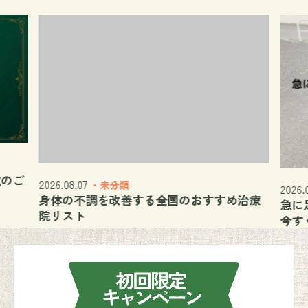
位のご
2026.08.07
・未分類
2026.
身体の不調を改善する全国のおすすめ治療
急に
院リスト
今す