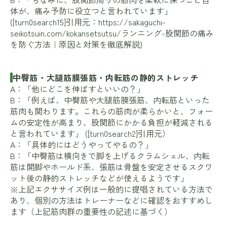
体が、痛み予防に役立つと言われています」
([turn0search15]引用元：
https://sakaguchi-
seikotsuin.com/kokansetsutsu/ランニング-股関節の痛み
を防ぐ方法｜原因と対策を徹底解説
)
中臀筋・大腿筋膜張筋・内転筋の静的ストレッチ
A：「他にどこを伸ばすといいの？」
B：「例えば、中臀筋や大腿筋膜張筋、内転筋といった
筋肉も関わります。これらの筋肉が柔らかいと、フォー
ムの安定性が高まり、股関節にかかる負担が軽減される
と言われています」 ([turn0search2]引用元）
A：「具体的にはどうやってやるの？」
B：「中臀筋は横向きで脚を上げるクラムシェル、内転
筋は開脚やホールド系、張筋は骨盤を安定させるスクワ
ット後の静的ストレッチなどが使えるようです」
※上記エクササイズ例は一般的に提唱されている方法で
あり、個別の方法はトレーナーなどに確認をおすすめし
ます（上記筋肉群の重要性の記述に基づく）