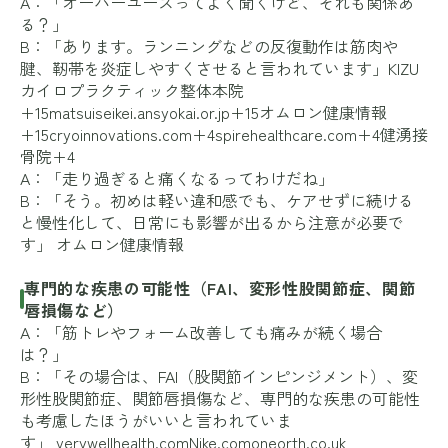
A：「オーバーユースってよく聞くけど、それも関係あ
る？」
B：「あります。ランニングなどの反復動作は筋肉や
腱、靭帯を炎症しやすくさせると言われています」
KIZU
カイロプラクティック整体本院
+15matsuiseikei.ansyokai.or.jp+15オムロン健康情報
+15
cryoinnovations.com+4spirehealthcare.com+4健湧接
骨院+4
A：「走り過ぎると痛くなるってわけだね」
B：「そう。初めは軽い違和感でも、ケアせずに続ける
と慢性化して、日常にも影響が出るから注意が必要で
す」
オムロン健康情報
専門的な疾患の可能性（FAI、変形性股関節症、関節
唇損傷など）
A：「筋トレやフォーム改善しても痛みが続く場合
は？」
B：「その場合は、FAI（股関節インピンジメント）、変
形性股関節症、関節唇損傷など、専門的な疾患の可能性
も考慮したほうがいいと言われていま
す」
verywellhealth.com
Nike.com
oneorth.co.uk