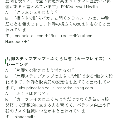
筋肉を使うと、骨盤の安定が高まってランに直接いい影
響があると言われています」
PMC
Verywell Health
A：「クラムシェルはどう？」
B：「横向きで脚をパカッと開くクラムシェルは、中臀
筋などを狙えますし、体幹の横方向の支えにもなると言
われていま
す」
onepeloton.com+4Runstreet+4Marathon
Handbook+4
片脚ステップアップ・ふくらはぎ（カーフレイズ）ト
レーニング
A：「片脚での動きはどう活きるの？」
B：「片脚ステップアップはまさに“片脚で走る”動きを強
化できて、体幹と股関節の安定性を上げると言われてい
ます」
uhs.princeton.edu
lauranorrisrunning.com
A：「ふくらはぎは？」
B：「カーフレイズはふくらはぎだけでなく足首から股
関節まで連鎖的に支える力を育てて、バランス向上や怪
我のリスク軽減につながると言われていま
す」
hingehealth