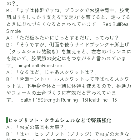
の？」
B：「まずは体幹ですね。プランクでお腹や背中、股関
節周りをしっかり支える“安定力”を育てると、走ってる
ときにぶれづらくなると言われています」
Red Bull
Real
Simple
A：「ただ板みたいにじっとするだけ、ってわけ？」
B：「そうですが、側面を使うサイドプランク＋脚上げ
（クラムシェル的動き）を加えると、左右のバランスに
も効いて、股関節の安定にもつながると言われていま
す」
hingehealth
Runstreet
A：「なるほど。じゃあスクワットは？」
B：「骨盤コントロールスクワットって呼ばれるスクワ
ットは、下半身全体と一緒に体幹も使えるので、推進力
やフォームの土台づくりに有効だと言われていま
す」
Health+15Strength Running+15Healthline+15
ヒップリフト・クラムシェルなどで臀筋強化
A：「お尻の筋肉も大事？」
B：「はい。ヒップリフト（ブリッジ）でお尻の大きな