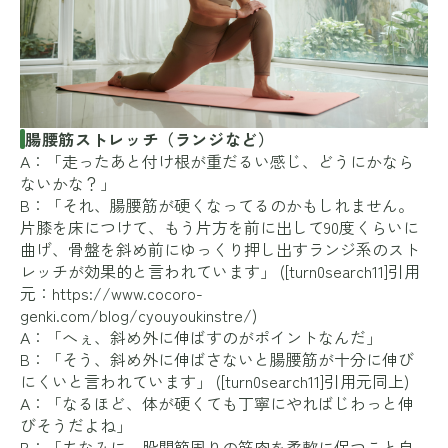
腸腰筋ストレッチ（ランジなど）
A：「走ったあと付け根が重だるい感じ、どうにかなら
ないかな？」
B：「それ、腸腰筋が硬くなってるのかもしれません。
片膝を床につけて、もう片方を前に出して90度くらいに
曲げ、骨盤を斜め前にゆっくり押し出すランジ系のスト
レッチが効果的と言われています」 ([turn0search11]引用
元：
https://www.cocoro-
genki.com/blog/cyouyoukinstre/
)
A：「へぇ、斜め外に伸ばすのがポイントなんだ」
B：「そう、斜め外に伸ばさないと腸腰筋が十分に伸び
にくいと言われています」 ([turn0search11]引用元同上)
A：「なるほど、体が硬くても丁寧にやればじわっと伸
びそうだよね」
B：「ちなみに、股関節周りの筋肉を柔軟に保つこと自