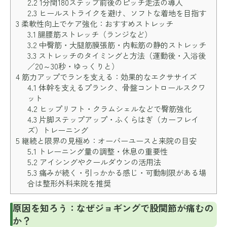
2.2
1分間180ステップ前後のピッチ走法の導入
2.3
ヒールストライクを避け、ソフトな着地を目指す
3
柔軟性向上でケア強化：おすすめストレッチ
3.1
腸腰筋ストレッチ（ランジなど）
3.2
中臀筋・大腿筋膜張筋・内転筋の静的ストレッチ
3.3
ストレッチのタイミングと方法（運動後・入浴後
／20～30秒・ゆっくりと）
4
筋力アップでランを支える：効果的なエクササイズ
4.1
体幹を支えるプランク、骨盤コントロールスクワ
ット
4.2
ヒップリフト・クラムシェルなどで臀筋強化
4.3
片脚ステップアップ・ふくらはぎ（カーフレイ
ズ）トレーニング
5
継続と限界の見極め：オーバーユースと来院の目安
5.1
トレーニング量の調整・休息の重要性
5.2
アイシングやクールダウンの活用法
5.3
痛みが続く・引っかかる感じ・可動制限がある場
合は整形外科来院を推奨
原因を知ろう：なぜジョギングで股関節が痛むの
か？