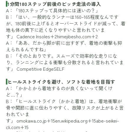
1分間180ステップ前後のピッチ走法の導入
A：「180ステップって具体的には速いの？」
B：「はい、一般的なランナーは160–165程度なんです
が、180前後に上げるとオーバーストライドが減って、着
地も体の真下に近くなりやすいと言われていま
す」
Cadence Insoles+2himejibesho.com+2
A：「ああ、だから脚が前に出すぎず、着地の衝撃も抑
えられるんですね」
B：「そのとおりです。スムーズで効率的な走りにな
り、ランニングによる衝撃も分散されると言われていま
す」
Competitive Edge
SELF
ヒールストライクを避け、ソフトな着地を目指す
A：「かかとから着地するのが良くないって聞くけ
ど…？」
B：「ヒールストライク（かかと着地）は、着地衝撃が
骨や関節に直に伝わりやすく、故障リスクが上がると言
われていま
す」
omokawa.co.jp+15en.wikipedia.org+15abe-seikei-
cli.com+15