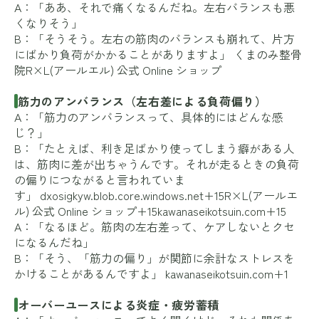
A：「ああ、それで痛くなるんだね。左右バランスも悪
くなりそう」
B：「そうそう。左右の筋肉のバランスも崩れて、片方
にばかり負荷がかかることがありますよ」
くまのみ整骨
院
R×L(アールエル) 公式 Online ショップ
筋力のアンバランス（左右差による負荷偏り）
A：「筋力のアンバランスって、具体的にはどんな感
じ？」
B：「たとえば、利き足ばかり使ってしまう癖がある人
は、筋肉に差が出ちゃうんです。それが走るときの負荷
の偏りにつながると言われていま
す」
dxosigkyw.blob.core.windows.net+15R×L(アールエ
ル) 公式 Online ショップ+15kawanaseikotsuin.com+15
A：「なるほど。筋肉の左右差って、ケアしないとクセ
になるんだね」
B：「そう、「筋力の偏り」が関節に余計なストレスを
かけることがあるんですよ」
kawanaseikotsuin.com+1
オーバーユースによる炎症・疲労蓄積