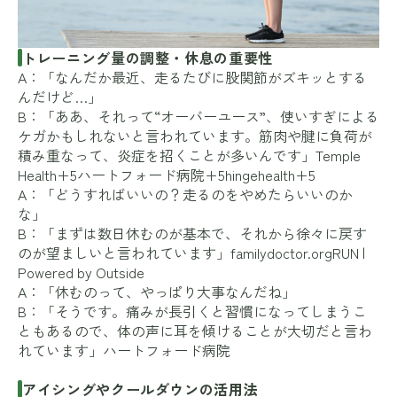
トレーニング量の調整・休息の重要性
A：「なんだか最近、走るたびに股関節がズキッとする
んだけど…」
B：「ああ、それって“オーバーユース”、使いすぎによる
ケガかもしれないと言われています。筋肉や腱に負荷が
積み重なって、炎症を招くことが多いんです」
Temple
Health+5ハートフォード病院+5hingehealth+5
A：「どうすればいいの？走るのをやめたらいいのか
な」
B：「まずは数日休むのが基本で、それから徐々に戻す
のが望ましいと言われています」
familydoctor.org
RUN |
Powered by Outside
A：「休むのって、やっぱり大事なんだね」
B：「そうです。痛みが長引くと習慣になってしまうこ
ともあるので、体の声に耳を傾けることが大切だと言わ
れています」
ハートフォード病院
アイシングやクールダウンの活用法