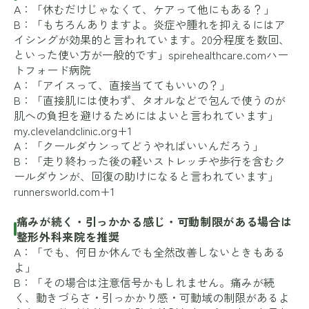
A：「休むだけじゃなくて、ケアって他にもある？」
B：「もちろんありますよ。炎症や腫れを抑えるにはア
イシングが効果的と言われています。20分程度を数回、
といった使い方が一般的です」
spirehealthcare.com
ハー
トフォード病院
A：「アイスって、直接当ててもいいの？」
B：「直接肌には使わず、タオルなどで包んで使うのが
肌への負担を避けるためにはよいと言われています」
my.clevelandclinic.org+1
A：「クールダウンってどうやればいいんだろう」
B：「走り終わった後の軽いストレッチや歩行を含むク
ールダウンが、回復の助けになると言われています」
runnersworld.com+1
痛みが続く・引っかかる感じ・可動制限がある場合は
整形外科来院を推奨
A：「でも、何日か休んでも全然改善しないときもある
よ」
B：「その場合は注意信号かもしれません。痛みが続
く、動きづらさ・引っかかり感・可動域の制限があるよ