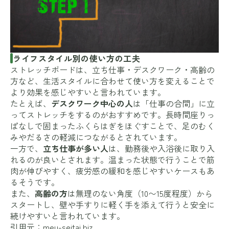
ライフスタイル別の使い方の工夫
ストレッチボードは、立ち仕事・デスクワーク・高齢の
方など、生活スタイルに合わせて使い方を変えることで
より効果を感じやすいと言われています。
たとえば、
デスクワーク中心の人
は「仕事の合間」に立
ってストレッチをするのがおすすめです。長時間座りっ
ぱなしで固まったふくらはぎをほぐすことで、足のむく
みやだるさの軽減につながるとされています。
一方で、
立ち仕事が多い人
は、勤務後や入浴後に取り入
れるのが良いとされます。温まった状態で行うことで筋
肉が伸びやすく、疲労感の緩和を感じやすいケースもあ
るそうです。
また、
高齢の方
は無理のない角度（10〜15度程度）から
スタートし、壁や手すりに軽く手を添えて行うと安全に
続けやすいと言われています。
引用元：
meu-seitai.biz