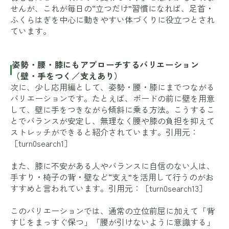
せんが、これが毎日の“立つだけ”習慣になれば、足首・
ふくらはぎを中心に動きやすい体づくりに役立つとされ
ています。
姿勢・腰・膝にもアプローチするバリエーション
（壁・手をつく／支えあり）
次に、少し応用編として、姿勢・腰・膝にまでつながる
バリエーションです。たとえば、ボードの前に壁を用意
して、壁に手をつきながら傾斜に乗る方法。こうするこ
とでバランスが安定し、無理なく腰や膝の負担を抑えて
ストレッチができると紹介されています。引用元：
［turn0search1］
また、膝に不安がある人やバランスに自信のない人は、
手すり・椅子の背・壁など“支え”を活用して行うのがお
すすめと言われています。引用元：［turn0search13］
このバリエーションでは、通常の立位前屈に加えて「背
すじをまっすぐ保つ」「腰が引けないように意識する」