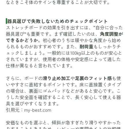
なときこそ体のサインを尊重することが大切です。
器具選びで失敗しないためのチェックポイント
ストレッチボードの効果を引き出すには、“自分に合った
器具選び”も重要です。まず確認したいのは、
角度調整が
できるかどうか
。初心者のうちは緩やかな角度から始め
られるものがおすすめです。また、
耐荷重
もしっかりチ
ェックしましょう。一般的には100kg以上のものが安心と
されていますが、使用者の体格や安定感によって適した
仕様が異なると言われています。
さらに、ボードの
滑り止め加工
や
足裏のフィット感
も使
いやすさに直結するポイントです。床に直接置くタイプ
の場合は、裏面にゴムパッドなどがあると安心です。こ
うした安全面を確認することで、長く安心して使える器
具を選びやすくなります。
引用元：
my-best.com
安価なものを選ぶと、傾斜が急すぎたり滑りやすかった
りすることもあるため、レビューや専門サイトの比較情