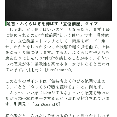
足首・ふくらはぎを伸ばす「立位前屈」タイプ
「じゃあ、どう使えばいいの？」となったら、まず手軽
に始められるのが“立位前屈”という使い方です。具体的
には、立位前屈ストレッチとして、両足をボードに乗
せ、かかとをしっかりつけた状態で軽く膝を曲げ、上体
をゆっくり前に倒します。すると、ふくらはぎや太もも
裏あたりにじんわり“伸び”を感じることが多く、そうい
った感覚が体に柔軟性を高めるきっかけになると言われ
ています。引用元：［turn0search0］
このときのポイントは「気持ちよく伸びる範囲で止め
る」ことと「ゆっくり呼吸を続ける」こと。例えば、
「ふぅ〜、いい感じに伸びてるな」という感覚を味わい
ながら20〜30秒キープするという流れが紹介されていま
す。引用元：［turn0search0］
初心者だと「これだけで変わるの？」と思うかもしれま