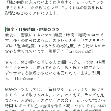
「膝が内側に入らないように注意する」といったコツを
押さえると、“ただ板に立つだけ”よりも体の複数部位に
影響が広がるケアになります。
頻度・目安時間・継続のコツ
最後に、習慣にするための“頻度・時間・継続”のコツで
す。多くの情報によると、ストレッチボードエクササイ
ズは「週3回程度、1回あたり約2分程度」から始めるのが
安心と言われています。引用元：［turn0search2］
さらに、体が硬いと感じる人は1回1〜3分という短い時間
からスタートし、慣れてきたら回数・角度・時間を少し
ずつ増やすと無理が少ないとも言われています。引用
元：［turn0search4］
継続のコツとしては、「毎日やる」というより「続けら
れるペースで取り入れる」こと。たとえば、テレビを見
ながら、入浴後、デスクワークの合間、といった“ながら
時間”にボードに立つ習慣を作ると続けやすいです。体の
変化は一朝一夕では来ないため、焦らず少しずつ“習慣