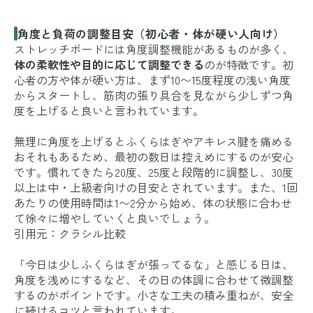
角度と負荷の調整目安（初心者・体が硬い人向け）
ストレッチボードには角度調整機能があるものが多く、
体の柔軟性や目的に応じて調整できる
のが特徴です。初
心者の方や体が硬い方は、まず10〜15度程度の浅い角度
からスタートし、筋肉の張り具合を見ながら少しずつ角
度を上げると良いと言われています。
無理に角度を上げるとふくらはぎやアキレス腱を痛める
おそれもあるため、最初の数日は控えめにするのが安心
です。慣れてきたら20度、25度と段階的に調整し、30度
以上は中・上級者向けの目安とされています。また、1回
あたりの使用時間は1〜2分から始め、体の状態に合わせ
て徐々に増やしていくと良いでしょう。
引用元：
クラシル比較
「今日は少しふくらはぎが張ってるな」と感じる日は、
角度を浅めにするなど、その日の体調に合わせて微調整
するのがポイントです。小さな工夫の積み重ねが、安全
に続けるコツと言われています。