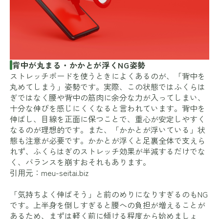
背中が丸まる・かかとが浮くNG姿勢
ストレッチボードを使うときによくあるのが、「背中を
丸めてしまう」姿勢です。実際、この状態ではふくらは
ぎではなく腰や背中の筋肉に余分な力が入ってしまい、
十分な伸びを感じにくくなると言われています。背中を
伸ばし、目線を正面に保つことで、重心が安定しやすく
なるのが理想的です。また、「かかとが浮いている」状
態も注意が必要です。かかとが浮くと足裏全体で支えら
れず、ふくらはぎのストレッチ効果が半減するだけでな
く、バランスを崩すおそれもあります。
引用元：
meu-seitai.biz
「気持ちよく伸ばそう」と前のめりになりすぎるのもNG
です。上半身を倒しすぎると腰への負担が増えることが
あるため、まずは軽く前に傾ける程度から始めましょ