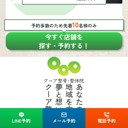
10
予約多数のため先着
名様のみ
今すぐ店舗を
探す・予約する！
クーア整骨・整体院
夢と想いを叶える
地域を支え、
あなたの健康と共に
LINE予約
メール予約
電話予約