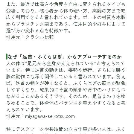
また、最近では高さや角度を自由に変えられるタイプも
登場しており、初心者から体の硬い方、高齢の方まで幅
広く利用できると言われています。ボードの材質も木製
からプラスチック製まであり、使用目的や好みによって
選び方が変わる点も特徴です。
引用元：
クラシル比較
なぜ「足首・ふくらはぎ」からアプローチするのか
人の体は“足元から全身が支えられている”と考えられて
います。特に足首の動きは、姿勢や歩行、さらには腰や
膝の動作にも深く関係していると言われています。例え
ば、足首の動きが硬くなると、ふくらはぎの筋肉が緊張
しやすくなり、結果的に骨盤の傾きや背中のハリにもつ
ながることがあるそうです。そのため、足首まわりをゆ
るめることで、体全体のバランスを整えやすくなると考
えられています。
引用元：
miyagawa-seikotsu.com
特にデスクワークや長時間の立ち仕事が多い人は、ふく