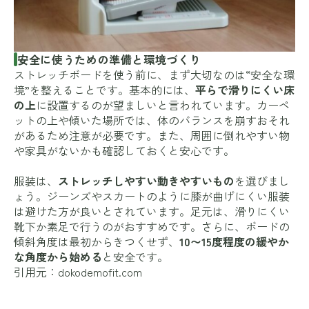
安全に使うための準備と環境づくり
ストレッチボードを使う前に、まず大切なのは“安全な環
境”を整えることです。基本的には、
平らで滑りにくい床
の上
に設置するのが望ましいと言われています。カーペ
ットの上や傾いた場所では、体のバランスを崩すおそれ
があるため注意が必要です。また、周囲に倒れやすい物
や家具がないかも確認しておくと安心です。
服装は、
ストレッチしやすい動きやすいもの
を選びまし
ょう。ジーンズやスカートのように膝が曲げにくい服装
は避けた方が良いとされています。足元は、滑りにくい
靴下か素足で行うのがおすすめです。さらに、ボードの
傾斜角度は最初からきつくせず、
10〜15度程度の緩やか
な角度から始める
と安全です。
引用元：
dokodemofit.com