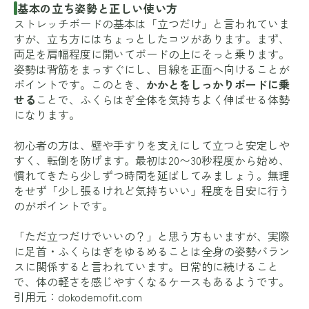
基本の立ち姿勢と正しい使い方
ストレッチボードの基本は「立つだけ」と言われていま
すが、立ち方にはちょっとしたコツがあります。まず、
両足を肩幅程度に開いてボードの上にそっと乗ります。
姿勢は背筋をまっすぐにし、目線を正面へ向けることが
ポイントです。このとき、
かかとをしっかりボードに乗
せる
ことで、ふくらはぎ全体を気持ちよく伸ばせる体勢
になります。
初心者の方は、壁や手すりを支えにして立つと安定しや
すく、転倒を防げます。最初は20〜30秒程度から始め、
慣れてきたら少しずつ時間を延ばしてみましょう。無理
をせず「少し張るけれど気持ちいい」程度を目安に行う
のがポイントです。
「ただ立つだけでいいの？」と思う方もいますが、実際
に足首・ふくらはぎをゆるめることは全身の姿勢バラン
スに関係すると言われています。日常的に続けること
で、体の軽さを感じやすくなるケースもあるようです。
引用元：
dokodemofit.com