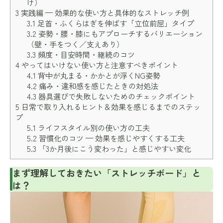
け）
3
実践編 — 効果的な使い方と具体的なストレッチ例
3.1
足首・ふくらはぎを伸ばす「立位前屈」タイプ
3.2
姿勢・腰・膝にもアプローチするバリエーション
（壁・手をつく／支えあり）
3.3
頻度・目安時間・継続のコツ
4
やってはいけない使い方と注意すべきポイント
4.1
背中が丸まる・かかとが浮くNG姿勢
4.2
痛み・違和感を感じたときの対処法
4.3
器具選びで失敗しないためのチェックポイント
5
日常で取り入れるヒント＆効果を感じるまでのステッ
プ
5.1
ライフスタイル別の使い方の工夫
5.2
習慣化のコツ — 効果を感じやすくする工夫
5.3
「3か月後にこう変わった」と感じやすい変化
まず理解しておきたい「ストレッチボード」と
は？