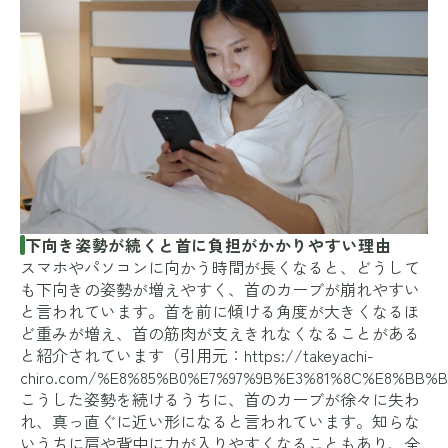
下向き姿勢が続くと首に負担がかかりやすい理由
スマホやパソコンに向かう時間が長くなると、どうして
も下向きの姿勢が増えやすく、首のカーブが崩れやすい
と言われています。首を前に傾ける角度が大きくなるほ
ど重みが増え、首の筋肉が支えきれなくなることがある
と紹介されています（引用元：
https://takeyachi-
chiro.com/%E8%85%B0%E7%97%9B%E3%81%8C%E8%BB
こうした姿勢を続けるうちに、首のカーブが徐々に失わ
れ、真っ直ぐに近い形になると言われています。知らな
いうちに肩や背中に力が入りやすくなることもあり、全