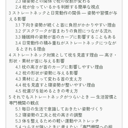
2.3
寝姿勢との関係で枕の役割が変わる
2.4
枕が合っているかを判断する簡単な視点
3
ストレートネックと日常動作の関係 ― 姿勢や習慣が与
える影響
3.1
下向き姿勢が続くと首に負担がかかりやすい理由
3.2
デスクワークが首まわりの負担につながる流れ
3.3
睡眠時の姿勢が首のカーブに影響することもある
3.4
日常動作の積み重ねがストレートネックにつなが
るとされる理由
4
ストレートネック対策として枕を見直す理由 ― 高さ・
形状・素材が首に与える影響
4.1
枕の高さが首のカーブに影響しやすい理由
4.2
枕の形状が姿勢に与える影響
4.3
素材によって変わる首の支え方
4.4
枕を見直すと寝姿勢が整いやすい理由
4.5
枕選びを始めるときの考え方
5
それでもストレートネックがつらいとき ― 生活習慣と
専門機関の観点
5.1
毎日の生活で意識しておきたい姿勢づくり
5.2
寝姿勢の工夫と枕の高さの調整
5.3
体を整えるための軽い運動やストレッチ
5.4
つらさが強いときに考えたい「専門機関への相