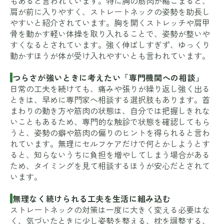
もあると言われています。特に胸の筋肉が縮こまると、
肩が前に入りやすく、ストレートネックの姿勢を助長し
やすいと紹介されています。胸を開くストレッチや肩甲
骨を動かす軽い体操を取り入れることで、姿勢が整いや
すくなるとされています。強く伸ばしすぎず、ゆっくり
動かすほうが体が受け入れやすいとも言われています。
つらさが強いときに考えたい「専門機関への相談」
日常の工夫を続けても、痛みや張りが繰り返し強く出る
ときは、早めに専門家へ相談する選択肢もあります。首
まわりの動き方や筋肉の状態は、自分では把握しきれな
いこともあるため、専門的な触診で状態を確認してもら
うと、姿勢の癖や筋肉の偏りのヒントを得られると言わ
れています。無理にセルフケアだけで何とかしようとす
ると、知らないうちに負担を増やしてしまう場合がある
ため、タイミングを見て相談するほうが安心だとされて
います。
無理なく続けられる工夫を生活に組み込む
ストレートネックの対策は一度に大きく変える必要はな
く、気づいたときに少し姿勢を整える、枕を調整する、