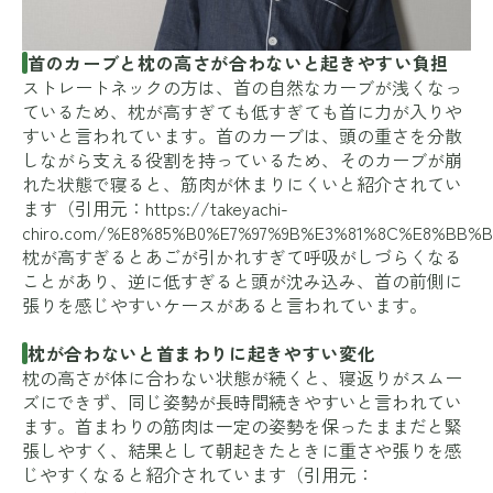
首のカーブと枕の高さが合わないと起きやすい負担
ストレートネックの方は、首の自然なカーブが浅くなっ
ているため、枕が高すぎても低すぎても首に力が入りや
すいと言われています。首のカーブは、頭の重さを分散
しながら支える役割を持っているため、そのカーブが崩
れた状態で寝ると、筋肉が休まりにくいと紹介されてい
ます（引用元：
https://takeyachi-
chiro.com/%E8%85%B0%E7%97%9B%E3%81%8C%E8%BB
枕が高すぎるとあごが引かれすぎて呼吸がしづらくなる
ことがあり、逆に低すぎると頭が沈み込み、首の前側に
張りを感じやすいケースがあると言われています。
枕が合わないと首まわりに起きやすい変化
枕の高さが体に合わない状態が続くと、寝返りがスムー
ズにできず、同じ姿勢が長時間続きやすいと言われてい
ます。首まわりの筋肉は一定の姿勢を保ったままだと緊
張しやすく、結果として朝起きたときに重さや張りを感
じやすくなると紹介されています（引用元：