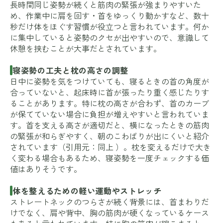
長時間同じ姿勢が続くと筋肉の緊張が強まりやすいた
め、作業中に肩を回す・首をゆっくり動かすなど、数十
秒だけ体をほぐす習慣が役立つと言われています。何か
に集中していると姿勢のクセが出やすいので、意識して
休憩を挟むことが大事だとされています。
寝姿勢の工夫と枕の高さの調整
日中に姿勢を気をつけていても、寝るときの首の角度が
合っていないと、起床時に首が張ったり重く感じたりす
ることがあります。特に枕の高さが合わず、首のカーブ
が保てていない場合に負担が増えやすいと言われていま
す。首を支える高さが適切だと、横になったときの筋肉
の緊張が和らぎやすく、朝のこわばりが出にくいと紹介
されています（引用元：
同上
）。枕を変えるだけで大き
く変わる場合もあるため、寝姿勢を一度チェックする価
値はありそうです。
体を整えるための軽い運動やストレッチ
ストレートネックのつらさが続く背景には、首まわりだ
けでなく、肩や背中、胸の筋肉が硬くなっているケース