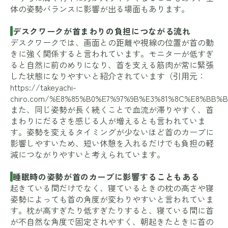
体の姿勢バランスに影響が出る場面もあります。
デスクワークが首まわりの負担につながる流れ
デスクワークでは、画面との距離や視線の位置が首の動
きに強く関係すると言われています。モニターが低すぎ
ると自然に前のめりになり、首を支える筋肉が常に緊張
した状態になりやすいと紹介されています（引用元：
https://takeyachi-
chiro.com/%E8%85%B0%E7%97%9B%E3%81%8C%E8%BB
また、同じ姿勢が長く続くことで血流が滞りやすく、首
まわりにだるさを感じる人が増えるとも言われていま
す。姿勢を変えるタイミングが少ないほど首のカーブに
影響しやすいため、短い休憩を入れるだけでも負担の軽
減につながりやすいと考えられています。
睡眠時の姿勢が首のカーブに影響することもある
起きている間だけでなく、寝ているときの枕の高さや寝
姿勢によっても首の角度が変わりやすいと言われていま
す。枕が高すぎたり低すぎたりすると、寝ている間に首
が不自然な角度で固定されやすく、朝起きたときに首の