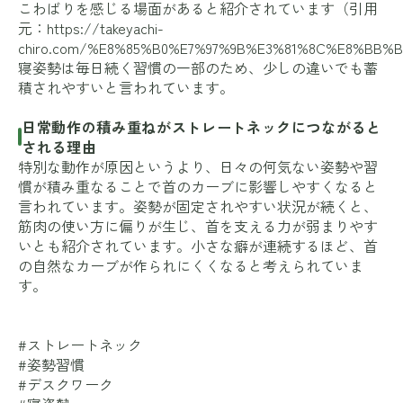
こわばりを感じる場面があると紹介されています（引用
元：
https://takeyachi-
chiro.com/%E8%85%B0%E7%97%9B%E3%81%8C%E8%BB
寝姿勢は毎日続く習慣の一部のため、少しの違いでも蓄
積されやすいと言われています。
日常動作の積み重ねがストレートネックにつながると
される理由
特別な動作が原因というより、日々の何気ない姿勢や習
慣が積み重なることで首のカーブに影響しやすくなると
言われています。姿勢が固定されやすい状況が続くと、
筋肉の使い方に偏りが生じ、首を支える力が弱まりやす
いとも紹介されています。小さな癖が連続するほど、首
の自然なカーブが作られにくくなると考えられていま
す。
#ストレートネック
#姿勢習慣
#デスクワーク