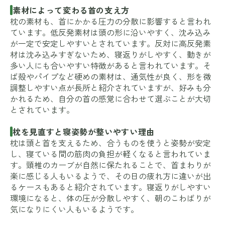
素材によって変わる首の支え方
枕の素材も、首にかかる圧力の分散に影響すると言われ
ています。低反発素材は頭の形に沿いやすく、沈み込み
が一定で安定しやすいとされています。反対に高反発素
材は沈み込みすぎないため、寝返りがしやすく、動きが
多い人にも合いやすい特徴があると言われています。そ
ば殻やパイプなど硬めの素材は、通気性が良く、形を微
調整しやすい点が長所と紹介されていますが、好みも分
かれるため、自分の首の感覚に合わせて選ぶことが大切
とされています。
枕を見直すと寝姿勢が整いやすい理由
枕は頭と首を支えるため、合うものを使うと姿勢が安定
し、寝ている間の筋肉の負担が軽くなると言われていま
す。頸椎のカーブが自然に保たれることで、首まわりが
楽に感じる人もいるようで、その日の疲れ方に違いが出
るケースもあると紹介されています。寝返りがしやすい
環境になると、体の圧が分散しやすく、朝のこわばりが
気になりにくい人もいるようです。