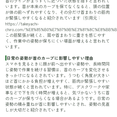
首のラインがまっすぐに近づいた状態を指すと言われて
います。首が本来のカーブを保てなくなると、頭の位置
が体の前へずれやすくなり、その分だけ首まわりの筋肉
が緊張しやすくなると紹介されています（引用元：
https://takeyachi-
chiro.com/%E8%85%B0%E7%97%9B%E3%81%8C%E8%BB
この筋緊張が続くと、肩や首まわりに重さを感じやす
く、作業中の姿勢が保ちにくい場面が増えると言われて
います。
日常の姿勢が首のカーブに影響しやすい理由
スマホを見るときに顔が前へ出やすい姿勢や、長時間同
じ姿勢で作業を続ける習慣は、首のカーブを変化させる
きっかけになるとされています。うつむく角度が大きい
ほど首にかかる負担が増えやすく、筋肉が緊張しやすい
状態が続くと言われています。特に、デスクワークや家
事などで下を向く時間が増えると、気づかないうちに首
のカーブが保ちづらくなる場合があるようです。日常の
姿勢の積み重ねが首に影響しやすいとされ、姿勢の見直
しが大切だと紹介されています。