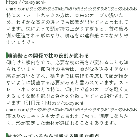
https://takeyachi-
chiro.com/%E8%85%B0%E7%97%9B%E3%81%8C%E8%BB
特にストレートネックの方は、本来のカーブが浅いた
め、わずかな高さの違いでも影響が出やすいと言われて
います。枕によって頭が持ち上がりすぎると、首の後ろ
側が圧迫される形になり、寝起きの違和感につながりや
すいようです。
寝姿勢との関係で枕の役割が変わる
仰向けと横向きでは、必要な枕の高さが変わることも知
られています。仰向けの場合は、頭が沈み込みすぎない
高さが良いとされ、横向きでは肩幅を考慮して頭が傾か
ないように調整する必要があると言われています。スト
レートネックの方は特に、仰向けで首のカーブを軽く支
えるような形を選ぶと負担を分散しやすいと紹介されて
います（引用元：
https://takeyachi-
chiro.com/%E8%85%B0%E7%97%9B%E3%81%8C%E8%BB
寝返りのしやすさも大切と言われており、適度に柔らか
く、形が安定した素材が選ばれることもあります。
枕が合っているかを判断する簡単な視点