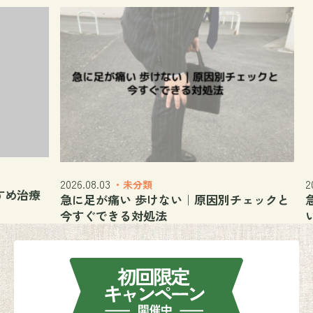
2026.08.03
2026.
・未分類
治療
急に足が痛い 歩けない｜原因別チェックと
急に
今すぐできる対処法
いこ
ン