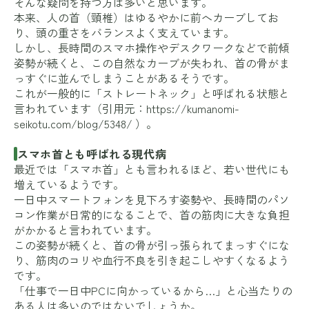
そんな疑問を持つ方は多いと思います。
本来、人の首（頸椎）はゆるやかに前へカーブしてお
り、頭の重さをバランスよく支えています。
しかし、長時間のスマホ操作やデスクワークなどで前傾
姿勢が続くと、この自然なカーブが失われ、首の骨がま
っすぐに並んでしまうことがあるそうです。
これが一般的に「ストレートネック」と呼ばれる状態と
言われています（引用元：
https://kumanomi-
seikotu.com/blog/5348/
）。
スマホ首とも呼ばれる現代病
最近では「スマホ首」とも言われるほど、若い世代にも
増えているようです。
一日中スマートフォンを見下ろす姿勢や、長時間のパソ
コン作業が日常的になることで、首の筋肉に大きな負担
がかかると言われています。
この姿勢が続くと、首の骨が引っ張られてまっすぐにな
り、筋肉のコリや血行不良を引き起こしやすくなるよう
です。
「仕事で一日中PCに向かっているから…」と心当たりの
ある人は多いのではないでしょうか。