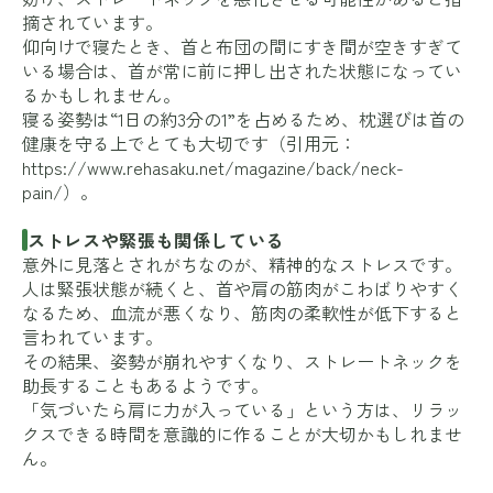
摘されています。
仰向けで寝たとき、首と布団の間にすき間が空きすぎて
いる場合は、首が常に前に押し出された状態になってい
るかもしれません。
寝る姿勢は“1日の約3分の1”を占めるため、枕選びは首の
健康を守る上でとても大切です（引用元：
https://www.rehasaku.net/magazine/back/neck-
pain/
）。
ストレスや緊張も関係している
意外に見落とされがちなのが、精神的なストレスです。
人は緊張状態が続くと、首や肩の筋肉がこわばりやすく
なるため、血流が悪くなり、筋肉の柔軟性が低下すると
言われています。
その結果、姿勢が崩れやすくなり、ストレートネックを
助長することもあるようです。
「気づいたら肩に力が入っている」という方は、リラッ
クスできる時間を意識的に作ることが大切かもしれませ
ん。