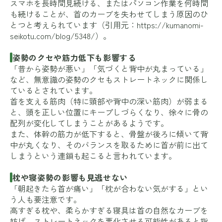
スマホを長時間見続ける、またはパソコン作業を何時間
も続けることが、首のカーブを失わせてしまう原因のひ
とつと考えられています（引用元：
https://kumanomi-
seikotu.com/blog/5348/
）。
姿勢のクセや筋力低下も影響する
「昔から姿勢が悪い」「気づくと背中が丸まっている」
など、無意識の姿勢のクセもストレートネックに関係し
ているとされています。
首を支える筋肉（特に頸部や背中の深い筋肉）が弱まる
と、頭を正しい位置にキープしづらくなり、徐々に骨の
配列が変化してしまうことがあるようです。
また、体幹の筋力が低下すると、骨盤が後ろに傾いて背
中が丸くなり、そのバランスを取るために首が前に出て
しまうという連鎖も起こると言われています。
枕や寝姿勢の影響も見逃せない
「朝起きたら首が痛い」「枕が合わない気がする」とい
う人も要注意です。
高すぎる枕や、柔らかすぎる寝具は首の自然なカーブを
妨げ、ストレートネックを悪化させる可能性があると指