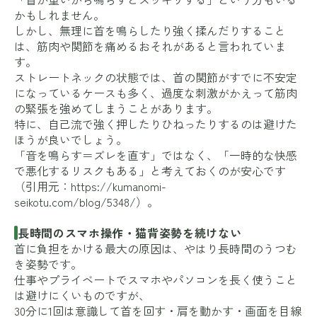
かもしれません。
しかし、無理に首を鳴らしたり強く揉んだりすること
は、筋肉や関節を痛めるおそれがあると言われていま
す。
ストレートネックの状態では、首の関節がすでに不安定
になっているケースも多く、過度な刺激がかえって筋肉
の緊張を強めてしまうことがあります。
特に、自己流で強く押したりひねったりするのは避けた
ほうが良いでしょう。
「音を鳴らす＝ズレを直す」ではなく、「一時的な快感
で悪化するリスクもある」と考えておくのが安心です
（引用元：
https://kumanomi-
seikotu.com/blog/5348/
）。
長時間のスマホ操作・猫背姿勢を続けない
首に負担をかける最大の原因は、やはり長時間のうつむ
き姿勢です。
仕事やプライベートでスマホやパソコンを長く使うこと
は避けにくいものですが、
30分に1回は意識して首を回す・肩を動かす・画面を目線