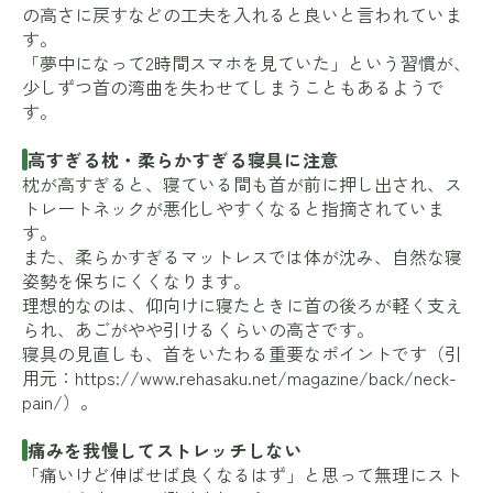
の高さに戻すなどの工夫を入れると良いと言われていま
す。
「夢中になって2時間スマホを見ていた」という習慣が、
少しずつ首の湾曲を失わせてしまうこともあるようで
す。
高すぎる枕・柔らかすぎる寝具に注意
枕が高すぎると、寝ている間も首が前に押し出され、ス
トレートネックが悪化しやすくなると指摘されていま
す。
また、柔らかすぎるマットレスでは体が沈み、自然な寝
姿勢を保ちにくくなります。
理想的なのは、仰向けに寝たときに首の後ろが軽く支え
られ、あごがやや引けるくらいの高さです。
寝具の見直しも、首をいたわる重要なポイントです（引
用元：
https://www.rehasaku.net/magazine/back/neck-
pain/
）。
痛みを我慢してストレッチしない
「痛いけど伸ばせば良くなるはず」と思って無理にスト