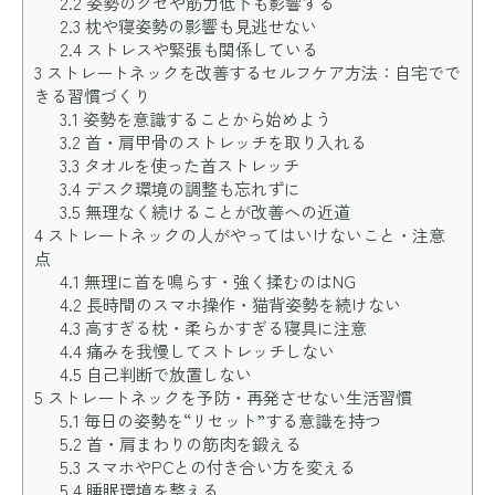
2.2
姿勢のクセや筋力低下も影響する
2.3
枕や寝姿勢の影響も見逃せない
2.4
ストレスや緊張も関係している
3
ストレートネックを改善するセルフケア方法：自宅でで
きる習慣づくり
3.1
姿勢を意識することから始めよう
3.2
首・肩甲骨のストレッチを取り入れる
3.3
タオルを使った首ストレッチ
3.4
デスク環境の調整も忘れずに
3.5
無理なく続けることが改善への近道
4
ストレートネックの人がやってはいけないこと・注意
点
4.1
無理に首を鳴らす・強く揉むのはNG
4.2
長時間のスマホ操作・猫背姿勢を続けない
4.3
高すぎる枕・柔らかすぎる寝具に注意
4.4
痛みを我慢してストレッチしない
4.5
自己判断で放置しない
5
ストレートネックを予防・再発させない生活習慣
5.1
毎日の姿勢を“リセット”する意識を持つ
5.2
首・肩まわりの筋肉を鍛える
5.3
スマホやPCとの付き合い方を変える
5.4
睡眠環境を整える