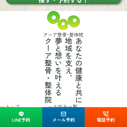
クーア整骨・整体院
夢と想いを叶える
地域を支え、
あなたの健康と共に
トップ
お悩み一覧
初めての方へ
店舗一覧
LINE予約
メール予約
電話予約