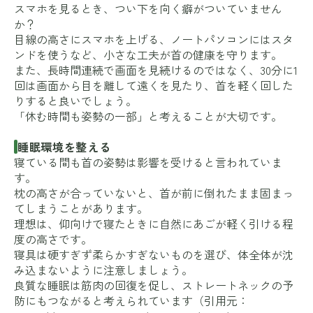
スマホを見るとき、つい下を向く癖がついていません
か？
目線の高さにスマホを上げる、ノートパソコンにはスタ
ンドを使うなど、小さな工夫が首の健康を守ります。
また、長時間連続で画面を見続けるのではなく、30分に1
回は画面から目を離して遠くを見たり、首を軽く回した
りすると良いでしょう。
「休む時間も姿勢の一部」と考えることが大切です。
睡眠環境を整える
寝ている間も首の姿勢は影響を受けると言われていま
す。
枕の高さが合っていないと、首が前に倒れたまま固まっ
てしまうことがあります。
理想は、仰向けで寝たときに自然にあごが軽く引ける程
度の高さです。
寝具は硬すぎず柔らかすぎないものを選び、体全体が沈
み込まないように注意しましょう。
良質な睡眠は筋肉の回復を促し、ストレートネックの予
防にもつながると考えられています（引用元：