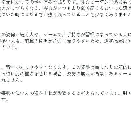
ら指先にかけての軽い痛みや張りです。休むと一時的に落ち着
動きがしづらくなる、握力がいつもより弱く感じるといった感
気づいた時にはだるさが強く残っていることも少なくありませ
クの姿勢が続く人や、ゲームで片手持ちが習慣になっている人
が多い人も、前腕の負担が片側に偏りやすいため、違和感が出
ようです。
り、背中が丸まりやすくなります。この姿勢は肩まわりの筋肉
と同時に肘の重さを感じる場合、姿勢の崩れが背景にあるケー
しれません。
の姿勢や使い方の積み重ねが影響すると考えられています。肘
ます。