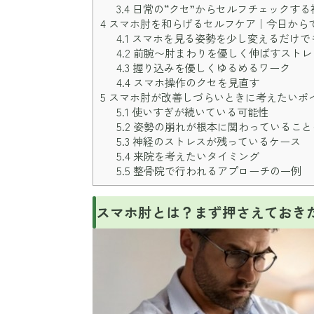
3.4
日常の“クセ”からセルフチェックする
4
スマホ肘を和らげるセルフケア｜今日から
4.1
スマホを見る姿勢を少し変えるだけで
4.2
前腕〜肘まわりを優しく伸ばすストレ
4.3
握り込みを優しくゆるめるワーク
4.4
スマホ操作のクセを見直す
5
スマホ肘が改善しづらいときに考えたいポ
5.1
使いすぎが続いている可能性
5.2
姿勢の崩れが根本に関わっていること
5.3
神経のストレスが残っているケース
5.4
来院を考えたいタイミング
5.5
整骨院で行われるアプローチの一例
スマホ肘とは？まず押さえておき