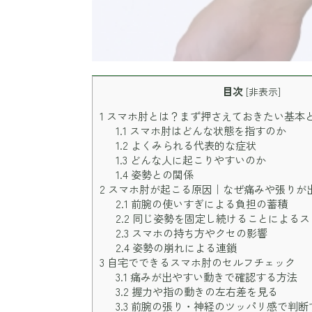
目次
[
非表示
]
1
スマホ肘とは？まず押さえておきたい基本
1.1
スマホ肘はどんな状態を指すのか
1.2
よくみられる代表的な症状
1.3
どんな人に起こりやすいのか
1.4
姿勢との関係
2
スマホ肘が起こる原因｜なぜ痛みや張りが
2.1
前腕の使いすぎによる負担の蓄積
2.2
同じ姿勢を固定し続けることによるス
2.3
スマホの持ち方やクセの影響
2.4
姿勢の崩れによる連鎖
3
自宅でできるスマホ肘のセルフチェック
3.1
痛みが出やすい動きで確認する方法
3.2
握力や指の動きの左右差を見る
3.3
前腕の張り・神経のツッパリ感で判断