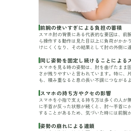
前腕の使いすぎによる負担の蓄積
スマホ肘の背景にある代表的な要因は、前
ら操作する動作は見た目以上に負荷がかか
けにくくなり、その結果として肘の外側に
同じ姿勢を固定し続けることによる
スマホを見る時の姿勢は、肘を曲げたまま
さが残りやすいと言われています。特に、
も、積み重なると息の長い不調につながる
スマホの持ち方やクセの影響
スマホを小指で支える持ち方は多くの人が
に手首が反った状態が続くと、肘〜手首に
することがあるため、気づいた時には前腕
姿勢の崩れによる連鎖