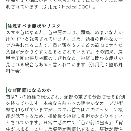
中高年まで幅広い世代で見られるようになってきたと説
明されています（引用元：
Medical DOC
）。
注意すべき症状やリスク
スマホ首になると、首や肩のこり、頭痛、めまいなどが
出やすいと報告されています。また、頚椎の自然なカー
ブが失われることで、重い頭を支える首の筋肉に大きな
負担がかかりやすくなるとされています。その結果、肩
甲骨周囲の張りや腕のしびれなど、神経に関わる症状が
見られる場合もあると言われています（引用元：
整形外
科学会
）。
なぜ問題になるのか
首は7つの頚椎で構成され、頭部の重さを分散させる役割
を持っています。本来なら前方への緩やかなカーブが衝
撃を和らげていますが、スマホ首ではこのクッション機
能が低下するため、椎間板や神経に負担がかかりやすい
とされています。日常生活の中で「首が前に出る」「背
中が丸まる」といった姿勢が習慣化すると、症状が慢性