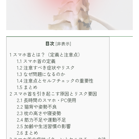
目次
[
非表示
]
1
スマホ首とは？（定義と注意点）
1.1
スマホ首の定義
1.2
注意すべき症状やリスク
1.3
なぜ問題になるのか
1.4
注意点とセルフチェックの重要性
1.5
まとめ
2
スマホ首を引き起こす原因とリスク要因
2.1
長時間のスマホ・PC使用
2.2
猫背や姿勢不良
2.3
枕の高さや寝姿勢
2.4
筋力不足や運動不足
2.5
加齢や生活習慣の影響
2.6
まとめ