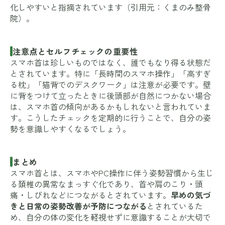
化しやすいと指摘されています（引用元：
くまのみ整骨
院
）。
注意点とセルフチェックの重要性
スマホ首は珍しいものではなく、誰でもなり得る状態だ
とされています。特に「長時間のスマホ操作」「高すぎ
る枕」「猫背でのデスクワーク」は注意が必要です。壁
に背をつけて立ったときに後頭部が自然につかない場合
は、スマホ首の傾向があるかもしれないと言われていま
す。こうしたチェックを定期的に行うことで、自分の姿
勢を意識しやすくなるでしょう。
まとめ
スマホ首とは、スマホやPC操作に伴う姿勢習慣から生じ
る頚椎の異常なまっすぐ化であり、首や肩のこり・頭
痛・しびれなどにつながるとされています。
早めの気づ
きと日常の姿勢改善が予防につながる
とされているた
め、自分の体の変化を軽視せずに意識することが大切で