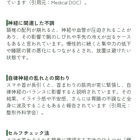
ています（引用元：
Medical DOC
）。
神経に関連した不調
頚椎の配列が崩れると、神経や血管が圧迫されることが
あり、その影響で腕のしびれや手先の冷えが出るケース
もあると言われています。慢性的に続くと集中力の低下
や睡眠の質の悪化にもつながるとされ、放置は避けたい
状態です。
自律神経の乱れとの関わり
スマホ首が長引くと、首まわりの筋肉が常に緊張し、自
律神経のバランスに影響すると説明されています。その
結果、イライラ感や不安感、さらには胃腸の不調など全
身に波及することもあると報告されています（引用元：
整形外科学会
）。
セルフチェック法
スマホ首かどうかを簡単に確認する方法のひとつが「壁