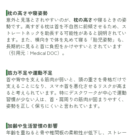
枕の高さや寝姿勢
意外と見落とされやすいのが、
枕の高さ
や寝るときの姿
勢です。高すぎる枕は首を不自然に前傾させるため、ス
トレートネックを助長する可能性があると説明されてい
ます。また、横向きで体を丸めて寝る「胎児姿勢」も、
長期的に見ると首に負担をかけやすいとされています
（引用元：
Medical DOC
）。
筋力不足や運動不足
首や背中を支える筋肉が弱いと、頭の重さを骨格だけで
支えることになり、スマホ首を悪化させるリスクが高ま
ると考えられています。特にデスクワークが中心で運動
習慣が少ない人は、首・肩周りの筋肉が固まりやすく、
姿勢を正しく保ちにくいと言われています。
加齢や生活習慣の影響
年齢を重ねると骨や椎間板の柔軟性が低下し、ストレー