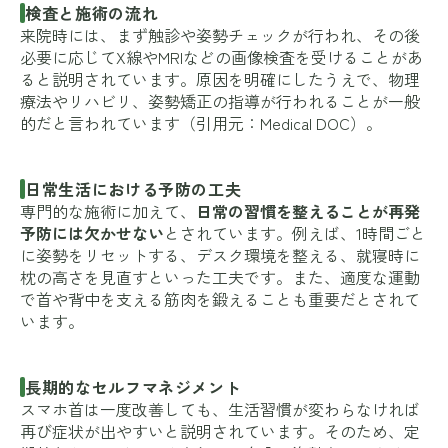
検査と施術の流れ
来院時には、まず触診や姿勢チェックが行われ、その後
必要に応じてX線やMRIなどの画像検査を受けることがあ
ると説明されています。原因を明確にしたうえで、物理
療法やリハビリ、姿勢矯正の指導が行われることが一般
的だと言われています（引用元：
Medical DOC
）。
日常生活における予防の工夫
専門的な施術に加えて、
日常の習慣を整えることが再発
予防には欠かせない
とされています。例えば、1時間ごと
に姿勢をリセットする、デスク環境を整える、就寝時に
枕の高さを見直すといった工夫です。また、適度な運動
で首や背中を支える筋肉を鍛えることも重要だとされて
います。
長期的なセルフマネジメント
スマホ首は一度改善しても、生活習慣が変わらなければ
再び症状が出やすいと説明されています。そのため、定