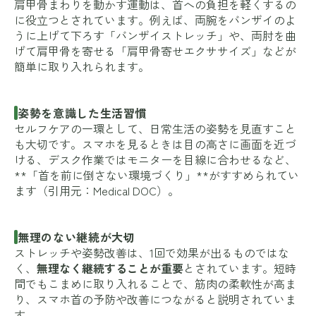
肩甲骨まわりを動かす運動は、首への負担を軽くするの
に役立つとされています。例えば、両腕をバンザイのよ
うに上げて下ろす「バンザイストレッチ」や、両肘を曲
げて肩甲骨を寄せる「肩甲骨寄せエクササイズ」などが
簡単に取り入れられます。
姿勢を意識した生活習慣
セルフケアの一環として、日常生活の姿勢を見直すこと
も大切です。スマホを見るときは目の高さに画面を近づ
ける、デスク作業ではモニターを目線に合わせるなど、
**「首を前に倒さない環境づくり」**がすすめられてい
ます（引用元：
Medical DOC
）。
無理のない継続が大切
ストレッチや姿勢改善は、1回で効果が出るものではな
く、
無理なく継続することが重要
とされています。短時
間でもこまめに取り入れることで、筋肉の柔軟性が高ま
り、スマホ首の予防や改善につながると説明されていま
す。