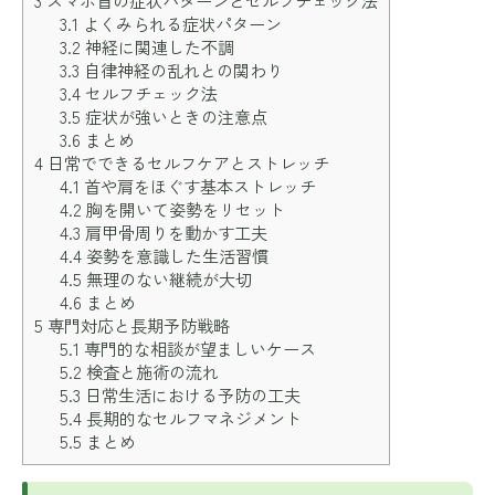
3
スマホ首の症状パターンとセルフチェック法
3.1
よくみられる症状パターン
3.2
神経に関連した不調
3.3
自律神経の乱れとの関わり
3.4
セルフチェック法
3.5
症状が強いときの注意点
3.6
まとめ
4
日常でできるセルフケアとストレッチ
4.1
首や肩をほぐす基本ストレッチ
4.2
胸を開いて姿勢をリセット
4.3
肩甲骨周りを動かす工夫
4.4
姿勢を意識した生活習慣
4.5
無理のない継続が大切
4.6
まとめ
5
専門対応と長期予防戦略
5.1
専門的な相談が望ましいケース
5.2
検査と施術の流れ
5.3
日常生活における予防の工夫
5.4
長期的なセルフマネジメント
5.5
まとめ