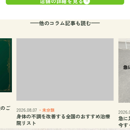
店舗の詳細を見る
他のコラム記事も読む
位のご
2026.08.07
・未分類
2026.
身体の不調を改善する全国のおすすめ治療
急に
院リスト
今す