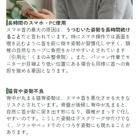
長時間のスマホ・PC使用
スマホ首の最大の原因は、
うつむいた姿勢を長時間続け
ること
だと言われています。特にスマホ操作では画面を
覗き込むように首を前に倒す姿勢が習慣化しやすく、頚
椎の自然なカーブに負担をかけやすいとされています
（引用元：
くまのみ整骨院
）。また、パソコン作業でモ
ニターが目線より低い位置にある場合も同様に首への負
担を強める要因となります。
猫背や姿勢不良
背中が丸まる猫背姿勢は、スマホ首を悪化させる大きな
リスクとされています。骨盤が後傾し背中が丸まると、
自然に首が前に突き出す形になり、頚椎がまっすぐ化し
やすいのです。こうした姿勢はデスクワーク中だけでな
く、ソファやベッドでのくつろぎ姿勢にも現れることが
あります。