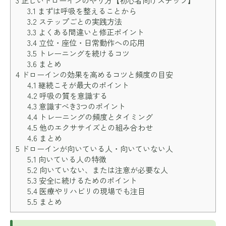
3
正しいドローインのやり方【初心者向けステップ】
3.1
まずは呼吸を整えることから
3.2
ステップごとの実践方法
3.3
よくある間違いと修正ポイント
3.4
立位・座位・日常動作への応用
3.5
トレーニングを続けるコツ
3.6
まとめ
4
ドローインの効果を高めるコツと頻度の目安
4.1
継続こそが最大のポイント
4.2
呼吸の質を意識する
4.3
意識すべき3つのポイント
4.4
トレーニングの頻度とタイミング
4.5
他のエクササイズとの組み合わせ
4.6
まとめ
5
ドローインが向いている人・向いていない人
5.1
向いている人の特徴
5.2
向いていない、または注意が必要な人
5.3
安全に続けるためのポイント
5.4
医療やリハビリの現場でも注目
5.5
まとめ