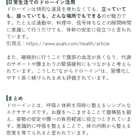
日常生活でのドローイン活用
ドローインは特別な道具を使わなくても、
立っていて
も、座っていても、どんな場所でもできる
のが魅力で
す。たとえば通勤中、料理中、信号待ちなどの隙間時間
に意識して行うだけでも、体幹の安定に役立つと言われ
ています。
引用元：
https://www.asahi.com/health/article
また、継続的に行うことで腹部の血流が良くなり、代謝
のサポートや腰まわりの緊張緩和にもつながると考えら
れています。こうした“ながらドローイン”は、習慣化し
やすく長く続けられる点も評価されています。
まとめ
ドローインとは、呼吸と体幹を同時に整えるシンプルな
エクササイズです。お腹をへこませることで腹横筋を鍛
え、姿勢の安定や腰への負担軽減に役立つとされていま
す。意識的に呼吸を整えることで、体の内側から整える
感覚を育てられると言われています。