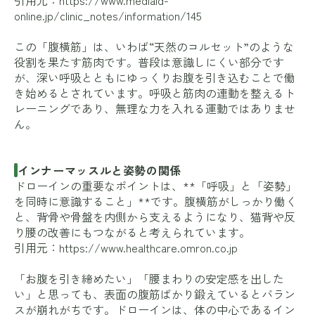
引用元：
https://www.mediaid-
online.jp/clinic_notes/information/145
この「腹横筋」は、いわば“天然のコルセット”のような
役割を果たす筋肉です。普段は意識しにくい部分です
が、深い呼吸とともにゆっくりお腹を引き込むことで働
き始めるとされています。呼吸と筋肉の連動を整えるト
レーニングであり、無理な力を入れる運動ではありませ
ん。
インナーマッスルと姿勢の関係
ドローインの重要なポイントは、**「呼吸」と「姿勢」
を同時に意識すること」**です。腹横筋がしっかり働く
と、背骨や骨盤を内側から支えるようになり、猫背や反
り腰の改善にもつながると考えられています。
引用元：
https://www.healthcare.omron.co.jp
「お腹を引き締めたい」「腰まわりの安定感を出した
い」と思っても、表面の腹筋ばかり鍛えているとバラン
スが崩れがちです。ドローインは、体の中心であるイン