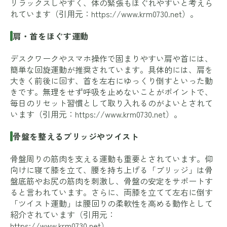
リラックスしやすく、体の緊張もほぐれやすいと考えら
れています（引用元：
https://www.krm0730.net
）。
肩・首をほぐす運動
デスクワークやスマホ操作で固まりやすい肩や首には、
簡単な回旋運動が推奨されています。具体的には、肩を
大きく前後に回す、首を左右にゆっくり倒すといった動
きです。無理をせず呼吸を止めないことがポイントで、
毎日のリセット習慣として取り入れるのがよいとされて
います（引用元：
https://www.krm0730.net
）。
骨盤を整えるブリッジやツイスト
骨盤周りの筋肉を支える運動も重要とされています。仰
向けに寝て膝を立て、腰を持ち上げる「ブリッジ」は骨
盤底筋やお尻の筋肉を刺激し、骨盤の安定をサポートす
ると言われています。さらに、両膝を立てて左右に倒す
「ツイスト運動」は腰回りの柔軟性を高める動作として
紹介されています（引用元：
https://www.krm0730.net
）。