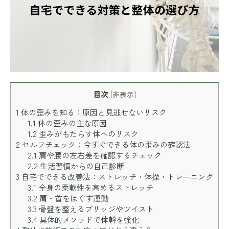
目次
[
非表示
]
1
体の歪みを知る：原因と見逃せないリスク
1.1
体の歪みの主な原因
1.2
歪みがもたらす体へのリスク
2
セルフチェック：今すぐできる体の歪みの確認法
2.1
肩や腰の左右差を確認するチェック
2.2
生活習慣からの自己診断
3
自宅でできる改善法：ストレッチ・体操・トレーニング
3.1
全身の柔軟性を高めるストレッチ
3.2
肩・首をほぐす運動
3.3
骨盤を整えるブリッジやツイスト
3.4
具体的メソッドで体幹を強化