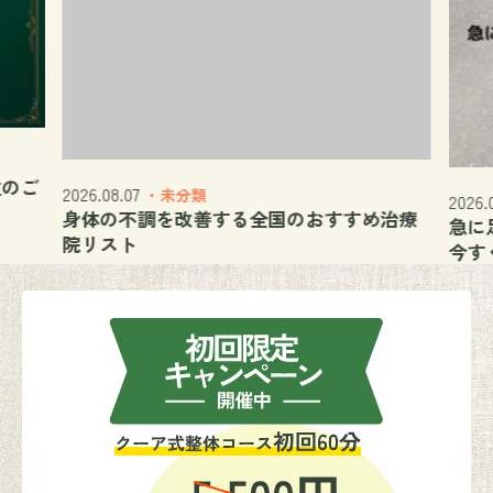
位のご
2026.08.07
・未分類
2026.
身体の不調を改善する全国のおすすめ治療
急に
院リスト
今す