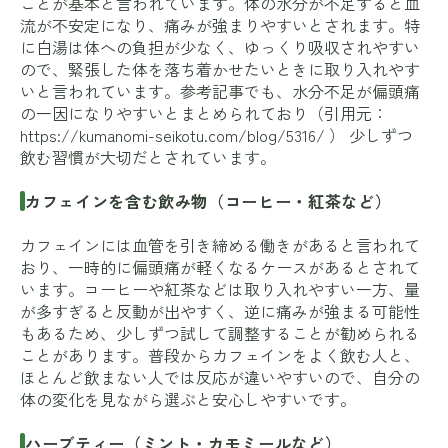
ことが基本と言われています。体の水分が不足すると血
流が不安定になり、痛みが強まりやすいとされます。特
に白湯は体への負担が少なく、ゆっくり吸収されやすい
ので、緊張した体を落ち着かせたいときに取り入れやす
いと言われています。参考記事でも、水分不足が偏頭痛
の一因になりやすいとまとめられており（引用元：
https://kumanomi-seikotu.com/blog/5316/
） 少しずつ
飲む習慣が大切だとされています。
カフェインを含む飲み物（コーヒー・紅茶など）
カフェインには血管を引き締める働きがあると言われて
おり、一時的に偏頭痛が軽くなるケースがあるとされて
います。コーヒーや紅茶などは取り入れやすい一方、量
が多すぎると反動が出やすく、逆に痛みが強まる可能性
もあるため、少しずつ試して調整することが勧められる
ことがあります。普段からカフェインをよく飲む人と、
ほとんど飲まない人では反応が違いやすいので、自分の
体の変化を見ながら選ぶと安心しやすいです。
ハーブティー（ミント・カモミールなど）