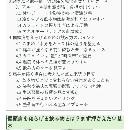
3
避けたい飲み物｜偏頭痛を悪化させやすいケース
3.1
アルコールは刺激が強く負担が出やすい
3.2
甘いジュースや砂糖が多い清涼飲料
3.3
冷たすぎる飲み物は刺激が強くなりやすい
3.4
カフェインの摂りすぎによる反動
3.5
エネルギードリンクの刺激成分
4
偏頭痛を和らげるための飲み方のポイント
4.1
こまめに水分をとって体の巡りを整える
4.2
痛みが強くなる前に飲むと楽になるケース
4.3
カフェインは“量”と“時間帯”が重要
4.4
温度で体への負担が変わりやすい
4.5
飲み方のクセを見直す
5
痛みが続く場合に考えたい点と来院の目安
5.1
飲み物だけでは変わらない背景があることも
5.2
姿勢や筋肉の緊張が影響している可能性
5.3
生活習慣の影響を見直す視点
5.4
来院を考えたいタイミング
5.5
整骨院で行われる主なアプローチ
偏頭痛を和らげる飲み物とは？まず押さえたい基
本