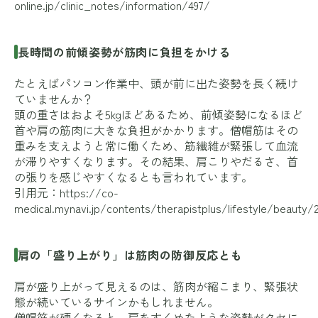
online.jp/clinic_notes/information/497/
長時間の前傾姿勢が筋肉に負担をかける
たとえばパソコン作業中、頭が前に出た姿勢を長く続け
ていませんか？
頭の重さはおよそ5kgほどあるため、前傾姿勢になるほど
首や肩の筋肉に大きな負担がかかります。僧帽筋はその
重みを支えようと常に働くため、筋繊維が緊張して血流
が滞りやすくなります。その結果、肩こりやだるさ、首
の張りを感じやすくなるとも言われています。
引用元：
https://co-
medical.mynavi.jp/contents/therapistplus/lifestyle/beauty/
肩の「盛り上がり」は筋肉の防御反応とも
肩が盛り上がって見えるのは、筋肉が縮こまり、緊張状
態が続いているサインかもしれません。
僧帽筋が硬くなると、肩をすくめたような姿勢がクセに