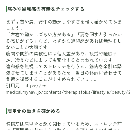
痛みや違和感の有無をチェックする
まずは首や肩、背中の動かしやすさを軽く確かめてみま
しょう。
「左右で動かしづらい方がある」「肩を回すと引っかか
る感じがする」など、わずかな違和感があれば無理をし
ないことが大切です。
筋肉や関節の柔軟性には個人差があり、疲労や睡眠不
足、冷えなどによっても変化すると言われています。
違和感を無視してストレッチを行うと、筋肉を余計に緊
張させてしまうことがあるため、当日の体調に合わせて
負荷を調整することがすすめられています。
引用元：
https://co-
medical.mynavi.jp/contents/therapistplus/lifestyle/beauty/
肩甲骨の動きを確かめる
僧帽筋は肩甲骨と深く関わっているため、ストレッチ前
に「肩甲骨がどのくらい動くか」を確かめるのもポイン