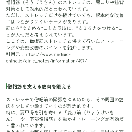
僧帽筋（そうぼうきん）のストレッチは、肩こりや猫背
対策として効果的だと言われています。
ただし、ストレッチだけを続けていても、根本的な改善
にはつながりにくいケースがあります。
筋肉を“ゆるめる”ことと同時に、“支える力をつける”こ
とが大切だと考えられています。
ここでは、僧帽筋ストレッチと併せて行いたいトレーニ
ングや姿勢改善のポイントを紹介します。
引用元：
https://www.mediaid-
online.jp/clinic_notes/information/497/
僧帽筋を支える筋肉を鍛える
ストレッチで僧帽筋の緊張をゆるめたら、その周囲の筋
肉を少しずつ鍛えていくのが理想的です。
特に、肩甲骨を引き寄せる「菱形筋（りょうけいき
ん）」や「下部僧帽筋」を動かすトレーニングが有効だ
と言われています。
たとえば、両腕を横に広げて肘を軽く曲げ、肩甲骨を寄