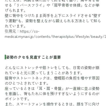
せる「リバースフライ」や「肩甲骨寄せ体操」などが挙
げられます。
壁に背中をつけたまま両手を上下にスライドさせる“壁す
り運動”も、姿勢を整えながら鍛えられる方法として知ら
れています。
引用元：
https://co-
medical.mynavi.jp/contents/therapistplus/lifestyle/beauty/
姿勢のクセを見直すことが重要
どんなにストレッチや筋トレをしても、日常の姿勢が崩
れていると元に戻ってしまうことがあります。
猫背やストレートネックは、僧帽筋の負担を増やす原因
のひとつとされています。
座っているときは「耳・肩・骨盤」が一直線に並ぶ姿勢
を意識し、背もたれに体を預けすぎないようにするのが
ポイントです。
また、スマートフォンを操作するときは、顔を下に向け