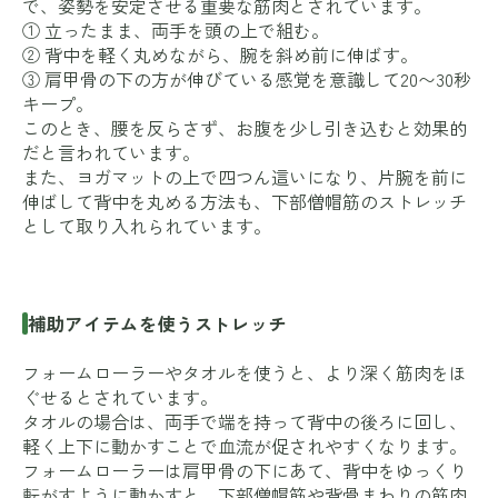
で、姿勢を安定させる重要な筋肉とされています。
① 立ったまま、両手を頭の上で組む。
② 背中を軽く丸めながら、腕を斜め前に伸ばす。
③ 肩甲骨の下の方が伸びている感覚を意識して20〜30秒
キープ。
このとき、腰を反らさず、お腹を少し引き込むと効果的
だと言われています。
また、ヨガマットの上で四つん這いになり、片腕を前に
伸ばして背中を丸める方法も、下部僧帽筋のストレッチ
として取り入れられています。
補助アイテムを使うストレッチ
フォームローラーやタオルを使うと、より深く筋肉をほ
ぐせるとされています。
タオルの場合は、両手で端を持って背中の後ろに回し、
軽く上下に動かすことで血流が促されやすくなります。
フォームローラーは肩甲骨の下にあて、背中をゆっくり
転がすように動かすと、下部僧帽筋や背骨まわりの筋肉