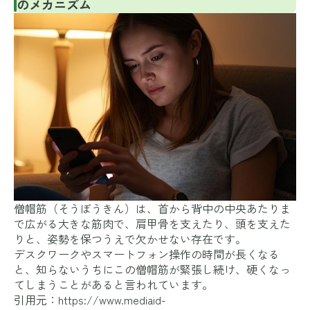
のメカニズム
僧帽筋（そうぼうきん）は、首から背中の中央あたりま
で広がる大きな筋肉で、肩甲骨を支えたり、頭を支えた
りと、姿勢を保つうえで欠かせない存在です。
デスクワークやスマートフォン操作の時間が長くなる
と、知らないうちにこの僧帽筋が緊張し続け、硬くなっ
てしまうことがあると言われています。
引用元：
https://www.mediaid-