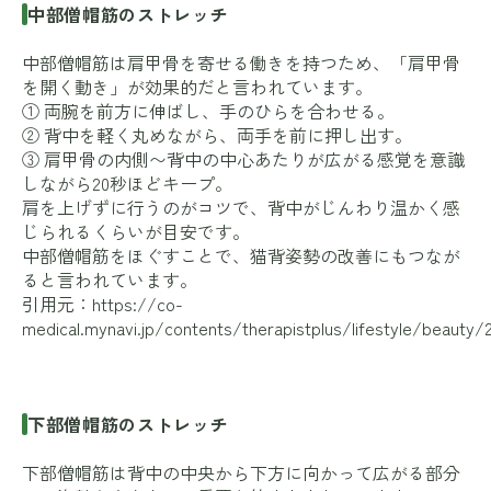
中部僧帽筋のストレッチ
中部僧帽筋は肩甲骨を寄せる働きを持つため、「肩甲骨
を開く動き」が効果的だと言われています。
① 両腕を前方に伸ばし、手のひらを合わせる。
② 背中を軽く丸めながら、両手を前に押し出す。
③ 肩甲骨の内側〜背中の中心あたりが広がる感覚を意識
しながら20秒ほどキープ。
肩を上げずに行うのがコツで、背中がじんわり温かく感
じられるくらいが目安です。
中部僧帽筋をほぐすことで、猫背姿勢の改善にもつなが
ると言われています。
引用元：
https://co-
medical.mynavi.jp/contents/therapistplus/lifestyle/beauty/
下部僧帽筋のストレッチ
下部僧帽筋は背中の中央から下方に向かって広がる部分