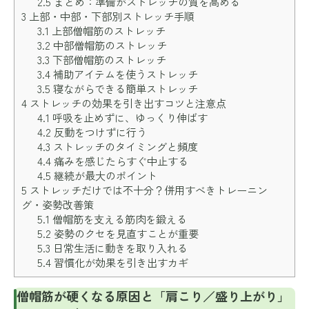
2.5
まとめ：準備がストレッチの質を高める
3
上部・中部・下部別ストレッチ手順
3.1
上部僧帽筋のストレッチ
3.2
中部僧帽筋のストレッチ
3.3
下部僧帽筋のストレッチ
3.4
補助アイテムを使うストレッチ
3.5
寝ながらできる簡単ストレッチ
4
ストレッチの効果を引き出すコツと注意点
4.1
呼吸を止めずに、ゆっくり伸ばす
4.2
反動をつけずに行う
4.3
ストレッチのタイミングと頻度
4.4
痛みを感じたらすぐ中止する
4.5
継続が最大のポイント
5
ストレッチだけでは不十分？併用すべきトレーニン
グ・姿勢改善策
5.1
僧帽筋を支える筋肉を鍛える
5.2
姿勢のクセを見直すことが重要
5.3
日常生活に動きを取り入れる
5.4
習慣化が効果を引き出すカギ
僧帽筋が硬くなる原因と「肩こり／盛り上がり」