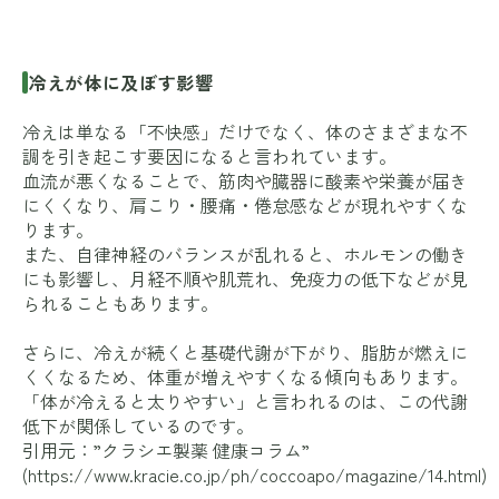
冷えが体に及ぼす影響
冷えは単なる「不快感」だけでなく、体のさまざまな不
調を引き起こす要因になると言われています。
血流が悪くなることで、筋肉や臓器に酸素や栄養が届き
にくくなり、肩こり・腰痛・倦怠感などが現れやすくな
ります。
また、自律神経のバランスが乱れると、ホルモンの働き
にも影響し、月経不順や肌荒れ、免疫力の低下などが見
られることもあります。
さらに、冷えが続くと基礎代謝が下がり、脂肪が燃えに
くくなるため、体重が増えやすくなる傾向もあります。
「体が冷えると太りやすい」と言われるのは、この代謝
低下が関係しているのです。
引用元：”クラシエ製薬 健康コラム”
(
https://www.kracie.co.jp/ph/coccoapo/magazine/14.html
)