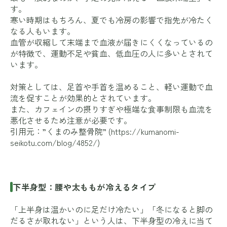
す。
寒い時期はもちろん、夏でも冷房の影響で指先が冷たく
なる人もいます。
血管が収縮して末端まで血液が届きにくくなっているの
が特徴で、運動不足や貧血、低血圧の人に多いとされて
います。
対策としては、足首や手首を温めること、軽い運動で血
流を促すことが効果的とされています。
また、カフェインの摂りすぎや極端な食事制限も血流を
悪化させるため注意が必要です。
引用元：”くまのみ整骨院” (
https://kumanomi-
seikotu.com/blog/4852/
)
下半身型：腰や太ももが冷えるタイプ
「上半身は温かいのに足だけ冷たい」「冬になると脚の
だるさが取れない」という人は、下半身型の冷えに当て