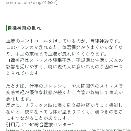
seikotu.com/blog/4852/
)
自律神経の乱れ
血流のコントロールを担っているのが、自律神経です。
このバランスが乱れると、体温調節がうまくいかなくな
り、手足の末端まで血液が流れにくくなります。
自律神経はストレスや睡眠不足、不規則な生活リズムの
影響を受けやすく、特に現代人に多い冷えの原因の一つ
とされています。
たとえば、仕事のプレッシャーや人間関係のストレスで
交感神経が優位な状態が続くと、血管が収縮して血流が
悪化します。
反対に、リラックス時に働く副交感神経がうまく機能し
ないと、夜になっても体が温まりにくく、寝つきの悪さ
にもつながることがあります。
引用元：”IMC総合医療センター”
(
https://imc.or.jp/archives/mamechishiki/%E5%