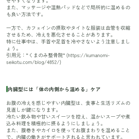
せやすくなります。
また、マッサージや温熱パッドなどで局所的に温めるの
も良い方法です。
一方で、カフェインの摂取やタイトな服装は血管を収縮
させるため、冷えを悪化させることがあります。
特に仕事中は、手首や足首を冷やさないよう注意しまし
ょう。
引用元：”くまのみ整骨院” (
https://kumanomi-
seikotu.com/blog/4852/
)
内臓型には「体の内側から温める」ケア
お腹の冷えを感じやすい内臓型は、食事と生活リズムの
見直しが鍵になります。
冷たい飲み物や甘いスイーツを控え、温かいスープや煮
込み料理を積極的に摂るようにしましょう。
また、腹巻きやカイロを使ってお腹まわりを温めること
で、内臓の働きがサポートされると言われています。