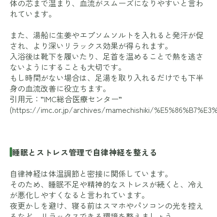
体の芯まで温まり、血流がスムーズになりやすいと言わ
れています。
また、湯船に生姜やエプソムソルトを入れると発汗が促
され、より深いリラックス効果が得られます。
入浴後は靴下を履いたり、足首を温めることで熱を逃さ
ないようにすることも大切です。
もし時間がない場合は、足湯を取り入れるだけでも下半
身の血流改善に役立ちます。
引用元：”IMC総合医療センター”
(
https://imc.or.jp/archives/mamechishiki/%E5%
睡眠とストレス管理で自律神経を整える
自律神経は体温調節と密接に関係しています。
そのため、睡眠不足や精神的なストレスが続くと、冷え
が悪化しやすくなると言われています。
夜更かしを避け、寝る前はスマホやパソコンの光を控え
るなど、リラックスできる環境を整えましょう。