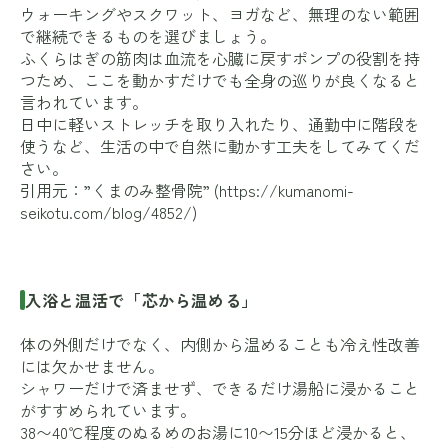
ウォーキングやスクワット、ヨガなど、無理のない範囲
で継続できるものを選びましょう。
ふくらはぎの筋肉は血流を心臓に戻すポンプの役割を持
つため、ここを動かすだけでも全身の巡りが良くなると
言われています。
日中に軽いストレッチを取り入れたり、通勤中に階段を
使うなど、生活の中で自然に動かす工夫をしてみてくだ
さい。
引用元：”くまのみ整骨院” (
https://kumanomi-
seikotu.com/blog/4852/
)
入浴と温活で「芯から温める」
体の外側だけでなく、内側から温めることも冷え性改善
には欠かせません。
シャワーだけで済ませず、できるだけ湯船に浸かること
がすすめられています。
38〜40℃程度のぬるめのお湯に10〜15分ほど浸かると、