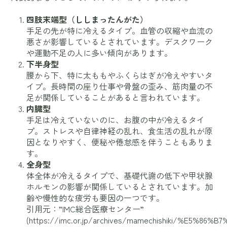
四肢末端型（ししまったんがた）
手足の先が特に冷えるタイプ。血管の収縮や血流の
悪さが影響しているとされています。デスクワーク
や運動不足の人に多い傾向があります。
下半身型
腰から下、特に太ももやふくらはぎが冷えやすいタ
イプ。長時間の座り仕事や骨盤の歪み、筋肉量の不
足が関係していることがあると言われています。
内臓型
手足は冷えていないのに、お腹の中が冷えるタイ
プ。ストレスや自律神経の乱れ、食生活の乱れが原
因となりやすく、便秘や倦怠感を伴うこともありま
す。
全身型
体全体が冷えるタイプで、基礎代謝の低下や甲状腺
ホルモンの影響が関係しているとされています。加
齢や慢性的な疲労も要因の一つです。
引用元：”IMC総合医療センター”
(
https://imc.or.jp/archives/mamechishiki/%