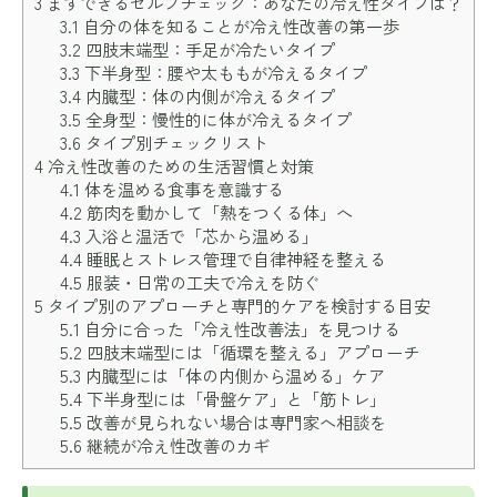
3
まずできるセルフチェック：あなたの冷え性タイプは？
3.1
自分の体を知ることが冷え性改善の第一歩
3.2
四肢末端型：手足が冷たいタイプ
3.3
下半身型：腰や太ももが冷えるタイプ
3.4
内臓型：体の内側が冷えるタイプ
3.5
全身型：慢性的に体が冷えるタイプ
3.6
タイプ別チェックリスト
4
冷え性改善のための生活習慣と対策
4.1
体を温める食事を意識する
4.2
筋肉を動かして「熱をつくる体」へ
4.3
入浴と温活で「芯から温める」
4.4
睡眠とストレス管理で自律神経を整える
4.5
服装・日常の工夫で冷えを防ぐ
5
タイプ別のアプローチと専門的ケアを検討する目安
5.1
自分に合った「冷え性改善法」を見つける
5.2
四肢末端型には「循環を整える」アプローチ
5.3
内臓型には「体の内側から温める」ケア
5.4
下半身型には「骨盤ケア」と「筋トレ」
5.5
改善が見られない場合は専門家へ相談を
5.6
継続が冷え性改善のカギ