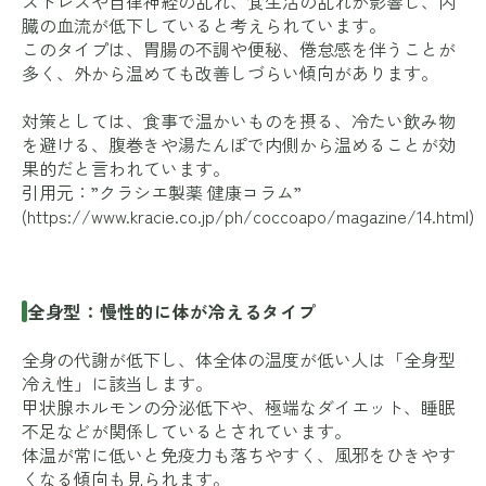
ストレスや自律神経の乱れ、食生活の乱れが影響し、内
臓の血流が低下していると考えられています。
このタイプは、胃腸の不調や便秘、倦怠感を伴うことが
多く、外から温めても改善しづらい傾向があります。
対策としては、食事で温かいものを摂る、冷たい飲み物
を避ける、腹巻きや湯たんぽで内側から温めることが効
果的だと言われています。
引用元：”クラシエ製薬 健康コラム”
(
https://www.kracie.co.jp/ph/coccoapo/magazine/14.html
)
全身型：慢性的に体が冷えるタイプ
全身の代謝が低下し、体全体の温度が低い人は「全身型
冷え性」に該当します。
甲状腺ホルモンの分泌低下や、極端なダイエット、睡眠
不足などが関係しているとされています。
体温が常に低いと免疫力も落ちやすく、風邪をひきやす
くなる傾向も見られます。