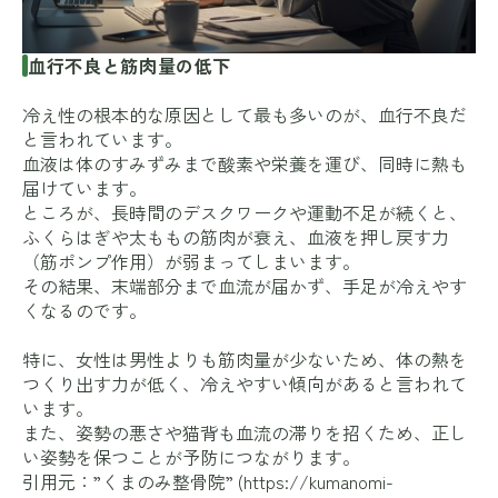
血行不良と筋肉量の低下
冷え性の根本的な原因として最も多いのが、血行不良だ
と言われています。
血液は体のすみずみまで酸素や栄養を運び、同時に熱も
届けています。
ところが、長時間のデスクワークや運動不足が続くと、
ふくらはぎや太ももの筋肉が衰え、血液を押し戻す力
（筋ポンプ作用）が弱まってしまいます。
その結果、末端部分まで血流が届かず、手足が冷えやす
くなるのです。
特に、女性は男性よりも筋肉量が少ないため、体の熱を
つくり出す力が低く、冷えやすい傾向があると言われて
います。
また、姿勢の悪さや猫背も血流の滞りを招くため、正し
い姿勢を保つことが予防につながります。
引用元：”くまのみ整骨院” (
https://kumanomi-