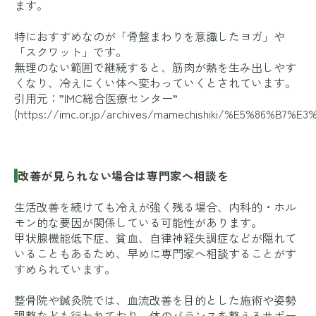
ます。
特におすすめなのが「骨盤まわりを意識したヨガ」や
「スクワット」です。
無理のない範囲で継続すると、筋肉が熱を生み出しやす
くなり、冷えにくい体へ変わっていくとされています。
引用元：”IMC総合医療センター”
(
https://imc.or.jp/archives/mamechishiki/%E5%
改善が見られない場合は専門家へ相談を
生活改善を続けても冷えが強く残る場合、内科的・ホル
モン的な要因が関係している可能性があります。
甲状腺機能低下症、貧血、自律神経失調症などが隠れて
いることもあるため、早めに専門家へ相談することがす
すめられています。
整骨院や鍼灸院では、血流改善を目的とした施術や姿勢
調整なども行われており、体のバランスを整えるサポー