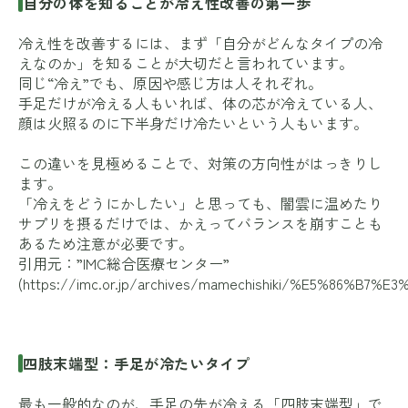
自分の体を知ることが冷え性改善の第一歩
冷え性を改善するには、まず「自分がどんなタイプの冷
えなのか」を知ることが大切だと言われています。
同じ“冷え”でも、原因や感じ方は人それぞれ。
手足だけが冷える人もいれば、体の芯が冷えている人、
顔は火照るのに下半身だけ冷たいという人もいます。
この違いを見極めることで、対策の方向性がはっきりし
ます。
「冷えをどうにかしたい」と思っても、闇雲に温めたり
サプリを摂るだけでは、かえってバランスを崩すことも
あるため注意が必要です。
引用元：”IMC総合医療センター”
(
https://imc.or.jp/archives/mamechishiki/%E5%
四肢末端型：手足が冷たいタイプ
最も一般的なのが、手足の先が冷える「四肢末端型」で