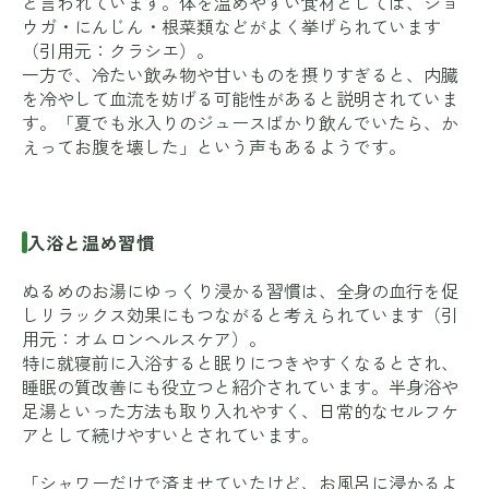
と言われています。体を温めやすい食材としては、ショ
ウガ・にんじん・根菜類などがよく挙げられています
（引用元：
クラシエ
）。
一方で、冷たい飲み物や甘いものを摂りすぎると、内臓
を冷やして血流を妨げる可能性があると説明されていま
す。「夏でも氷入りのジュースばかり飲んでいたら、か
えってお腹を壊した」という声もあるようです。
入浴と温め習慣
ぬるめのお湯にゆっくり浸かる習慣は、全身の血行を促
しリラックス効果にもつながると考えられています（引
用元：
オムロンヘルスケア
）。
特に就寝前に入浴すると眠りにつきやすくなるとされ、
睡眠の質改善にも役立つと紹介されています。半身浴や
足湯といった方法も取り入れやすく、日常的なセルフケ
アとして続けやすいとされています。
「シャワーだけで済ませていたけど、お風呂に浸かるよ