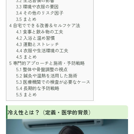
3.2
生活習慣の影響
3.3
環境や衣服の要因
3.4
その他のリスク因子
3.5
まとめ
4
自宅でできる改善＆セルフケア法
4.1
食事と飲み物の工夫
4.2
入浴と温め習慣
4.3
運動とストレッチ
4.4
衣服や生活環境の工夫
4.5
まとめ
5
専門的アプローチと施術・予防戦略
5.1
整体や骨盤調整の視点
5.2
鍼灸や温熱を活用した施術
5.3
医療機関での検査が必要なケース
5.4
長期的な予防戦略
5.5
まとめ
冷え性とは？（定義・医学的背景）