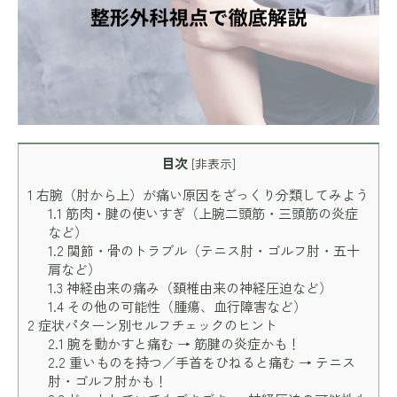
目次
[
非表示
]
1
右腕（肘から上）が痛い原因をざっくり分類してみよう
1.1
筋肉・腱の使いすぎ（上腕二頭筋・三頭筋の炎症
など）
1.2
関節・骨のトラブル（テニス肘・ゴルフ肘・五十
肩など）
1.3
神経由来の痛み（頚椎由来の神経圧迫など）
1.4
その他の可能性（腫瘍、血行障害など）
2
症状パターン別セルフチェックのヒント
2.1
腕を動かすと痛む → 筋腱の炎症かも！
2.2
重いものを持つ／手首をひねると痛む → テニス
肘・ゴルフ肘かも！