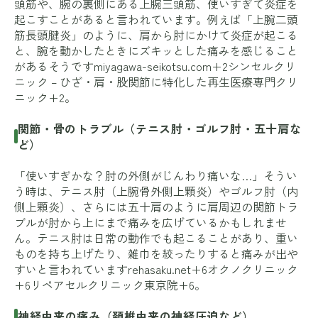
頭筋や、腕の裏側にある上腕三頭筋、使いすぎて炎症を
起こすことがあると言われています。例えば「上腕二頭
筋長頭腱炎」のように、肩から肘にかけて炎症が起こる
と、腕を動かしたときにズキッとした痛みを感じること
があるそうです
miyagawa-seikotsu.com+2シンセルクリ
ニック – ひざ・肩・股関節に特化した再生医療専門クリ
ニック+2
。
関節・骨のトラブル（テニス肘・ゴルフ肘・五十肩な
ど）
「使いすぎかな？肘の外側がじんわり痛いな…」そうい
う時は、テニス肘（上腕骨外側上顆炎）やゴルフ肘（内
側上顆炎）、さらには五十肩のように肩周辺の関節トラ
ブルが肘から上にまで痛みを広げているかもしれませ
ん。テニス肘は日常の動作でも起こることがあり、重い
ものを持ち上げたり、雑巾を絞ったりすると痛みが出や
すいと言われています
rehasaku.net+6オクノクリニック
+6リペアセルクリニック東京院+6
。
神経由来の痛み（頚椎由来の神経圧迫など）