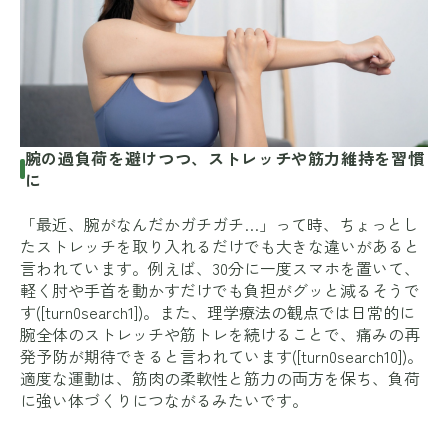
腕の過負荷を避けつつ、ストレッチや筋力維持を習慣
に
「最近、腕がなんだかガチガチ…」って時、ちょっとし
たストレッチを取り入れるだけでも大きな違いがあると
言われています。例えば、30分に一度スマホを置いて、
軽く肘や手首を動かすだけでも負担がグッと減るそうで
す([turn0search1])。また、理学療法の観点では日常的に
腕全体のストレッチや筋トレを続けることで、痛みの再
発予防が期待できると言われています([turn0search10])。
適度な運動は、筋肉の柔軟性と筋力の両方を保ち、負荷
に強い体づくりにつながるみたいです。