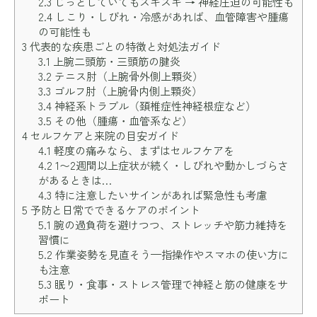
2.3
じっとしていてもズキズキ → 神経圧迫の可能性も
2.4
しこり・しびれ・冷感があれば、血管障害や腫瘍
の可能性も
3
代表的な疾患ごとの特徴と対処法ガイド
3.1
上腕二頭筋・三頭筋の腱炎
3.2
テニス肘（上腕骨外側上顆炎）
3.3
ゴルフ肘（上腕骨内側上顆炎）
3.4
神経系トラブル（頚椎症性神経根症など）
3.5
その他（腫瘍・血管系など）
4
セルフケアと来院の目安ガイド
4.1
軽度の痛みなら、まずはセルフケアを
4.2
1〜2週間以上症状が続く・しびれや動かしづらさ
があるときは…
4.3
特に注意したいサインがあれば緊急性も考慮
5
予防と日常でできるケアのポイント
5.1
腕の過負荷を避けつつ、ストレッチや筋力維持を
習慣に
5.2
作業姿勢を見直そう—指操作やスマホの使い方に
も注意
5.3
眠り・食事・ストレス管理で神経と筋の健康をサ
ポート