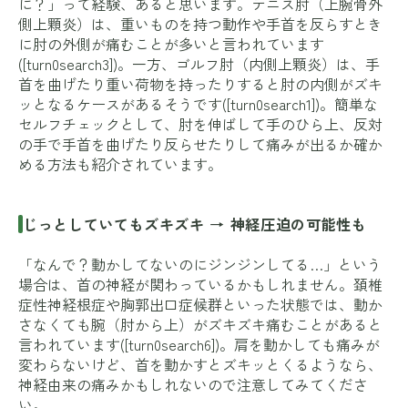
に？」って経験、あると思います。テニス肘（上腕骨外
側上顆炎）は、重いものを持つ動作や手首を反らすとき
に肘の外側が痛むことが多いと言われています
([turn0search3])。一方、ゴルフ肘（内側上顆炎）は、手
首を曲げたり重い荷物を持ったりすると肘の内側がズキ
ッとなるケースがあるそうです([turn0search1])。簡単な
セルフチェックとして、肘を伸ばして手のひら上、反対
の手で手首を曲げたり反らせたりして痛みが出るか確か
める方法も紹介されています。
じっとしていてもズキズキ → 神経圧迫の可能性も
「なんで？動かしてないのにジンジンしてる…」という
場合は、首の神経が関わっているかもしれません。頚椎
症性神経根症や胸郭出口症候群といった状態では、動か
さなくても腕（肘から上）がズキズキ痛むことがあると
言われています([turn0search6])。肩を動かしても痛みが
変わらないけど、首を動かすとズキッとくるようなら、
神経由来の痛みかもしれないので注意してみてくださ
い。