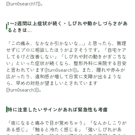
([turn0search17])。
1〜2週間以上症状が続く・しびれや動かしづらさがあ
るときは…
「この痛み、なかなか引かないな…」と思ったら、無理
せずにプロに相談したほうがよさそうです。「自宅ケア
してるけど改善しない」「しびれや肘の動きがぎこちな
い」といった症状が続くなら、整形外科に来院する目安
と言われています([turn0search1])。また、腫れや赤みが
広がったり、違和感が増して日常に支障が出るような
ら、早めの対処が望ましいとされています
([turn0search3])。
特に注意したいサインがあれば緊急性も考慮
「夜になると痛みで目が覚めちゃう」「なんかしこりが
ある感じ」「触ると冷たく感じる」「強いしびれがあ