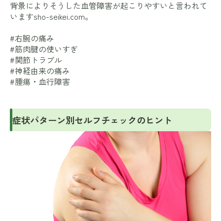
背景によりそうした血管障害が起こりやすいと言われて
います
sho-seikei.com
。
#右腕の痛み
#筋肉腱の使いすぎ
#関節トラブル
#神経由来の痛み
#腫瘍・血行障害
症状パターン別セルフチェックのヒント