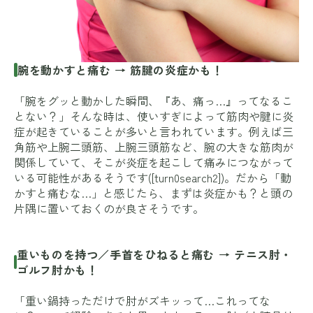
腕を動かすと痛む → 筋腱の炎症かも！
「腕をグッと動かした瞬間、『あ、痛っ…』ってなるこ
とない？」そんな時は、使いすぎによって筋肉や腱に炎
症が起きていることが多いと言われています。例えば三
角筋や上腕二頭筋、上腕三頭筋など、腕の大きな筋肉が
関係していて、そこが炎症を起こして痛みにつながって
いる可能性があるそうです([turn0search2])。だから「動
かすと痛むな…」と感じたら、まずは炎症かも？と頭の
片隅に置いておくのが良さそうです。
重いものを持つ／手首をひねると痛む → テニス肘・
ゴルフ肘かも！
「重い鍋持っただけで肘がズキッって…これってな