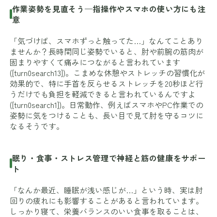
作業姿勢を見直そう—指操作やスマホの使い方にも注
意
「気づけば、スマホずっと触ってた…」なんてことあり
ませんか？長時間同じ姿勢でいると、肘や前腕の筋肉が
固まりやすくて痛みにつながると言われています
([turn0search13])。こまめな休憩やストレッチの習慣化が
効果的で、特に手首を反らせるストレッチを20秒ほど行
うだけでも負担を軽減できると言われているんですよ
([turn0search1])。日常動作、例えばスマホやPC作業での
姿勢に気をつけることも、長い目で見て肘を守るコツに
なるそうです。
眠り・食事・ストレス管理で神経と筋の健康をサポー
ト
「なんか最近、睡眠が浅い感じが…」という時、実は肘
回りの疲れにも影響することがあると言われています。
しっかり寝て、栄養バランスのいい食事を取ることは、