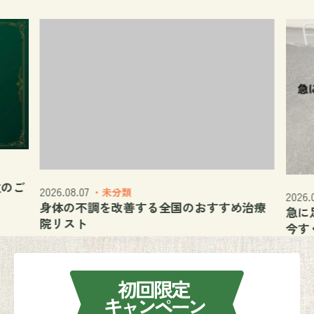
位のご
2026.08.07
・未分類
2026.
身体の不調を改善する全国のおすすめ治療
急に
院リスト
今す