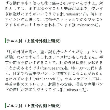
げる動作や多く使った後に痛みが出やすいんですよ。対
処としては、まずは冷やすことと安静が基本で、使いす
ぎは避けたほうがいいそうです([turn0search2])。時には
アイシングと併せて、湿布やストレッチでゆるやかにケ
アするのがおすすめと言われています([turn0search4])。
テニス肘（上腕骨外側上顆炎）
「肘の外側が痛い、重い鍋を持つとイヤだな…」という
経験、ないですか？これはテニス肘かもしれません。手
首や前腕を使いすぎることで、肘の外側に炎症が起きる
ことがあるそうです([turn0search5])。特に30〜50代に多
く、日常でも家事やパソコン作業で起こることがあると
言われています([turn0search13])。セルフケアとしては、
手首や指のストレッチ、肘周りの安静、湿布や専用バン
ドの使用が効果的だそうですよ([turn0search7])。
ゴルフ肘（上腕骨内側上顆炎）