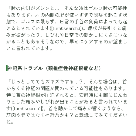
「肘の内側がズシンと…」そんな時はゴルフ肘の可能性
もあります。肘の内側の腱が使いすぎで炎症を起こす状
態で、ゴルフに限らず、日常の手首の負荷によっても起
きるとされています([turn0search3])。症状が長引くと痛
みが拡がったり、しびれや日常での動かしにくさにつな
がることもあるそうなので、早めにケアするのが望まし
いと言われています。
神経系トラブル（頚椎症性神経根症など）
「じっとしててもズキズキする…？」そんな場合は、首
からくる神経の問題が関わっている可能性もあります。
特に首の神経根が圧迫されると、安静時にも腕にじんわ
りとした痛みやしびれが出ることがあると言われていま
す([turn0search1])。首を動かして痛みが響くようなら、
筋肉や腱ではなく神経系かも？と意識してみてください
ね。