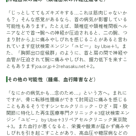
「じっとしててもズキズキする…これは筋肉じゃないか
も？」そんな感覚があるなら、首の病気が影響している
可能性もあります。たとえば、頚椎症や頚椎椎間板ヘル
ニアなどで首→腕への神経が圧迫されると、二の腕、つ
まり肘から上に痛みやしびれを感じることがあると言わ
れています
症状検索エンジン「ユビー」 by Ubie+1
。ま
た、「胸郭出口症候群」のように、首と肩の間で神経や
血管が圧迫されて腕に痛みやしびれ、握力低下を来すこ
ともあります
joa.or.jp+2rehasaku.net+2
。
その他の可能性（腫瘍、血行障害など）
「なにかの病気かも…念のため…」という方へ。まれに
ですが、骨に転移性腫瘍ができて肘周辺に痛みを感じる
こともあるそうです
シンセルクリニック – ひざ・肩・股
関節に特化した再生医療専門クリニック+3症状検索エン
ジン「ユビー」 by Ubie+3リペアセルクリニック東京院
+3
。また血行が悪くなると、栄養や酸素が届かず痛みや
しびれを引き起こすことがあり、高血圧や糖尿病などの