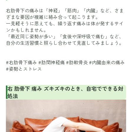
右肋骨下の痛みは「神経」「筋肉」「内臓」など、さま
ざまな要因が複雑に絡み合って起こります。
一見軽そうに思えても、繰り返す痛みは体が発するサイ
ンかもしれません。
「最近同じ姿勢が多い」「食後や深呼吸で痛む」など、
自分の生活習慣と照らし合わせて見直してみましょう。
#右肋骨下痛み #肋間神経痛 #肋軟骨炎 #内臓由来の痛み
#姿勢とストレス
右 肋骨下 痛み ズキズキのとき、自宅でできる対
処法