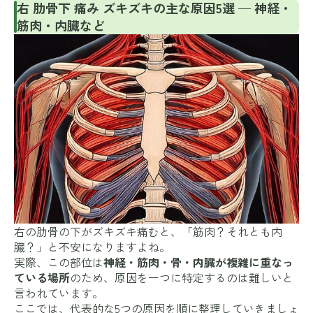
右 肋骨下 痛み ズキズキの主な原因5選 — 神経・
筋肉・内臓など
右の肋骨の下がズキズキ痛むと、「筋肉？それとも内
臓？」と不安になりますよね。
実際、この部位は
神経・筋肉・骨・内臓が複雑に重なっ
ている場所
のため、原因を一つに特定するのは難しいと
言われています。
ここでは、代表的な5つの原因を順に整理していきましょ