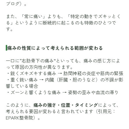
ブログ
）。
また、「常に痛い」よりも、「特定の動きでズキッとく
る」というように断続的に起こるのも特徴のひとつで
す。
痛みの性質によって考えられる範囲が変わる
一口に“右肋骨下の痛み”といっても、痛みの感じ方によ
って原因の方向性が異なります。
・鋭くズキズキする痛み → 肋間神経の炎症や筋肉の緊張
・重く鈍い痛み → 内臓（肝臓・胆のうなど）の不調が影
響している場合
・ズーンと響くような痛み → 姿勢の歪みや血流の滞り
このように、
痛みの強さ・位置・タイミング
によって、
考えられる要因が変わると言われています（引用元：
EPARK整骨院
）。