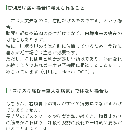
右側だけ痛い場合に考えられること
「左は大丈夫なのに、右側だけズキズキする」という場
合、
肋間神経痛や筋肉の炎症だけでなく、
内臓由来の痛み
の
可能性もあります。
特に、肝臓や胆のうは右側に位置しているため、食後に
痛みが増す場合は注意が必要です。
ただし、これは自己判断が難しい領域であり、体調変化
が続くようであれば一度専門機関に相談することがすす
められています（引用元：
Medical DOC
）。
「ズキズキ痛む＝重大な病気」ではない場合も
もちろん、右肋骨下の痛みがすべて病気につながるわけ
ではありません。
長時間のデスクワークや猫背姿勢が続くと、肋骨まわり
の筋肉がこわばり、呼吸や姿勢の変化で一時的に痛みが
出ることもあります。