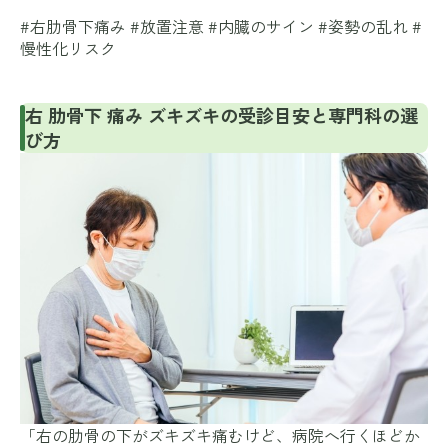
#右肋骨下痛み #放置注意 #内臓のサイン #姿勢の乱れ #
慢性化リスク
右 肋骨下 痛み ズキズキの受診目安と専門科の選
び方
「右の肋骨の下がズキズキ痛むけど、病院へ行くほどか