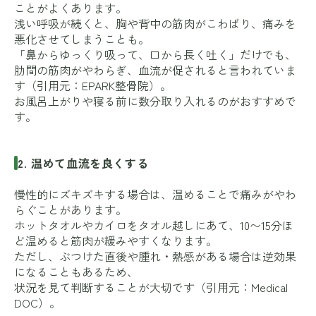
ことがよくあります。
浅い呼吸が続くと、胸や背中の筋肉がこわばり、痛みを
悪化させてしまうことも。
「鼻からゆっくり吸って、口から長く吐く」だけでも、
肋間の筋肉がやわらぎ、血流が促されると言われていま
す（引用元：
EPARK整骨院
）。
お風呂上がりや寝る前に数分取り入れるのがおすすめで
す。
2. 温めて血流を良くする
慢性的にズキズキする場合は、温めることで痛みがやわ
らぐことがあります。
ホットタオルやカイロをタオル越しにあて、10〜15分ほ
ど温めると筋肉が緩みやすくなります。
ただし、ぶつけた直後や腫れ・熱感がある場合は逆効果
になることもあるため、
状況を見て判断することが大切です（引用元：
Medical
DOC
）。