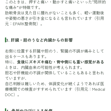
このときは、押すと痛い・動かすと痛いといった“局所的
な痛み”が特徴です。
肋軟骨炎は見た目に腫れがないことも多く、軽い運動後
や姿勢の悪さが引き金になるとも言われています（引用
元：
EPARK整骨院
）。
3. 肝臓・胆のうなど内臓からの影響
右側に位置する肝臓や胆のう、腎臓の不調が痛みとして
出るケースもあります。
特に、
食後にズキズキ痛む・背中側にも重い感覚がある
ときは、内臓由来の可能性が考えられます。
胆石や肝機能の不調が関係していることもあると言われ
ていますが、
自己判断は難しいため、体調変化が続くようであれば医
療機関での検査がすすめられています（引用元：
Medical
DOC
）。
4. 骨折やひびによる外傷