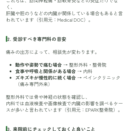
これらは、肋間神経痛・肋軟骨炎などの炎症だけでな
く、
肝臓や胆のうなどの内臓が関係している場合もあると言
われています（引用元：
Medical DOC
）。
2. 受診すべき専門科の目安
痛みの出方によって、相談先が変わります。
動作や姿勢で痛む場合
→ 整形外科・整骨院
食事や呼吸と関係がある場合
→ 内科
ズキズキが慢性的に続く場合
→ ペインクリニック
（痛み専門外来）
整形外科では骨や神経の状態を確認し、
内科では血液検査や画像検査で内臓の影響を調べるケー
スが多いと言われています（引用元：
EPARK整骨院
）。
3. 来院前にチェックしておくと良いこと