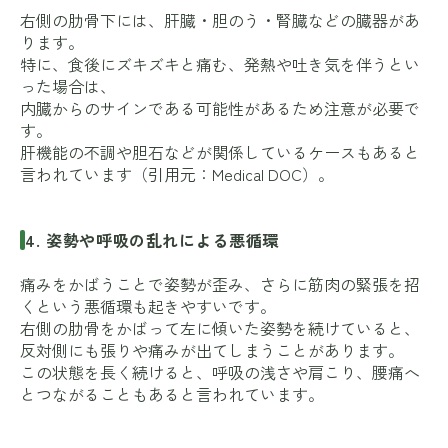
右側の肋骨下には、肝臓・胆のう・腎臓などの臓器があ
ります。
特に、食後にズキズキと痛む、発熱や吐き気を伴うとい
った場合は、
内臓からのサインである可能性があるため注意が必要で
す。
肝機能の不調や胆石などが関係しているケースもあると
言われています（引用元：
Medical DOC
）。
4. 姿勢や呼吸の乱れによる悪循環
痛みをかばうことで姿勢が歪み、さらに筋肉の緊張を招
くという悪循環も起きやすいです。
右側の肋骨をかばって左に傾いた姿勢を続けていると、
反対側にも張りや痛みが出てしまうことがあります。
この状態を長く続けると、呼吸の浅さや肩こり、腰痛へ
とつながることもあると言われています。