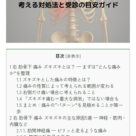
目次
[
非表示
]
1
右 肋骨下 痛み ズキズキとは？ — まずは“どんな痛み
か”を整理
1.1
ズキズキとした痛みの特徴とは？
1.2
痛みの性質によって考えられる範囲が変わる
1.3
右側だけ痛い場合に考えられること
1.4
「ズキズキ痛む＝重大な病気」ではない場合も
1.5
まとめ：痛みの“パターン”を見極めることが第一
歩
2
右 肋骨下 痛み ズキズキの主な原因5選 — 神経・筋肉・
内臓など
2.1
1. 肋間神経痛 — ピリッと走るような痛み