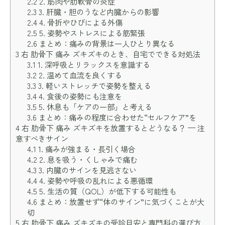
2.2
2. 筋肉や肋軟骨の炎症
2.3
3. 肝臓・胆のうなど内臓からの影響
2.4
4. 骨折やひびによる外傷
2.5
5. 姿勢やストレスによる筋緊張
2.6
まとめ：痛みの背景は一人ひとり異なる
3
右 肋骨下 痛み ズキズキのとき、自宅でできる対処法
3.1
1. 深呼吸とリラックスを意識する
3.2
2. 温めて血流を良くする
3.3
3. 軽いストレッチで姿勢を整える
3.4
4. 食後の姿勢にも注意を
3.5
5. 休息も「ケアの一部」と考える
3.6
まとめ：痛みの程度に合わせた“セルフケア”を
4
右 肋骨下 痛み ズキズキを放置するとどうなる？ — 注
意すべきサイン
4.1
1. 痛みが強まる・長引く場合
4.2
2. 息を吸う・くしゃみで痛む
4.3
3. 内臓のサインを見逃さない
4.4
4. 姿勢や呼吸の乱れによる悪循環
4.5
5. 生活の質（QOL）が低下する可能性も
4.6
まとめ：放置せず“体のサイン”に気づくことが大
切
5
右 肋骨下 痛み ズキズキの受診目安と専門科の選び方