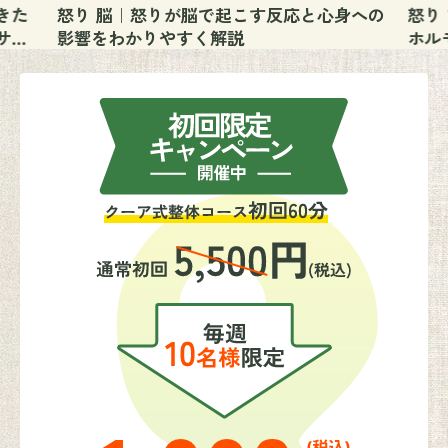
きた
怒り 脳｜怒りが脳で起こす反応と心身への
怒り
サイ
影響をわかりやすく解説
ホル
す心