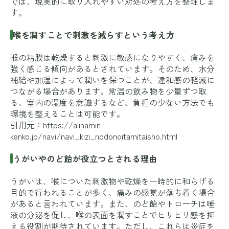
では、現実的に取り入れやすい対処の考え方を整理しま
す。
喉を潤すことで刺激を減らすという考え方
喉の粘膜は乾燥すると刺激に敏感になりやすく、痛みを
強く感じる傾向があるとされています。そのため、水分
補給や加湿によって潤いを保つことが、違和感の軽減に
つながる場合があります。常温の飲み物を少量ずつ取
る、室内の湿度を意識するなど、負担の少ない方法でも
環境を整えることは可能です。
引用元：
https://alinamin-
kenko.jp/navi/navi_kizi_nodonoitamitaisho.html
うがいやのど飴が役立つとされる理由
うがいは、喉についた刺激物や乾燥を一時的に和らげる
目的で行われることが多く、痛みの感覚が落ち着く場合
があると言われています。また、のど飴やトローチは唾
液の分泌を促し、喉の表面を潤すことでヒリヒリ感を抑
える役割が期待されています。ただし、これらは炎症を