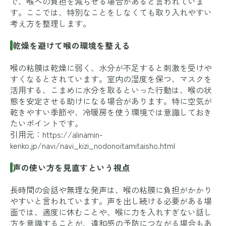
で、喉への負担を減らせる場合があると言われていま
す。ここでは、特別なことをしなくても取り入れやすい
考え方を整理します。
乾燥を避けて喉の環境を整える
喉の粘膜は乾燥に弱く、水分が不足すると刺激を受けや
すくなるとされています。室内の湿度を保つ、マスクを
活用する、こまめに水分を取るといった行動は、喉の状
態を安定させる助けになる場合があります。特に空気が
乾きやすい季節や、冷暖房を使う環境では意識しておき
たいポイントです。
引用元：
https://alinamin-
kenko.jp/navi/navi_kizi_nodonoitamitaisho.html
声の使い方を見直すという視点
長時間の会話や無理な発声は、喉の粘膜に負担がかかり
やすいと言われています。声を出し続ける必要がある場
面では、適度に休むことや、喉に力を入れすぎない話し
方を意識することが、違和感の予防につながる場合もあ