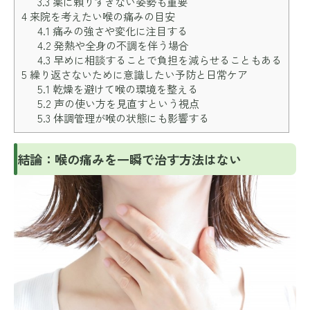
3.3
薬に頼りすぎない姿勢も重要
4
来院を考えたい喉の痛みの目安
4.1
痛みの強さや変化に注目する
4.2
発熱や全身の不調を伴う場合
4.3
早めに相談することで負担を減らせることもある
5
繰り返さないために意識したい予防と日常ケア
5.1
乾燥を避けて喉の環境を整える
5.2
声の使い方を見直すという視点
5.3
体調管理が喉の状態にも影響する
結論：喉の痛みを一瞬で治す方法はない