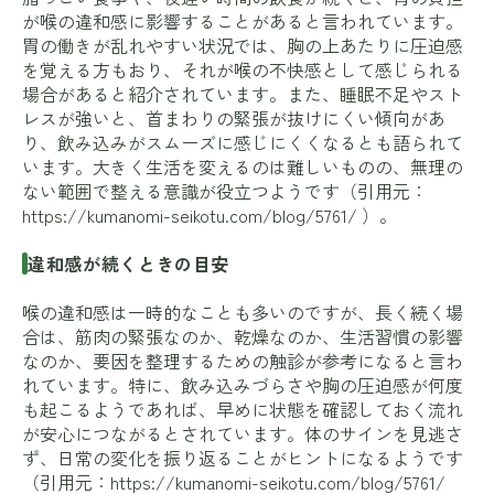
が喉の違和感に影響することがあると言われています。
胃の働きが乱れやすい状況では、胸の上あたりに圧迫感
を覚える方もおり、それが喉の不快感として感じられる
場合があると紹介されています。また、睡眠不足やスト
レスが強いと、首まわりの緊張が抜けにくい傾向があ
り、飲み込みがスムーズに感じにくくなるとも語られて
います。大きく生活を変えるのは難しいものの、無理の
ない範囲で整える意識が役立つようです（引用元：
https://kumanomi-seikotu.com/blog/5761/
）。
違和感が続くときの目安
喉の違和感は一時的なことも多いのですが、長く続く場
合は、筋肉の緊張なのか、乾燥なのか、生活習慣の影響
なのか、要因を整理するための触診が参考になると言わ
れています。特に、飲み込みづらさや胸の圧迫感が何度
も起こるようであれば、早めに状態を確認しておく流れ
が安心につながるとされています。体のサインを見逃さ
ず、日常の変化を振り返ることがヒントになるようです
（引用元：
https://kumanomi-seikotu.com/blog/5761/