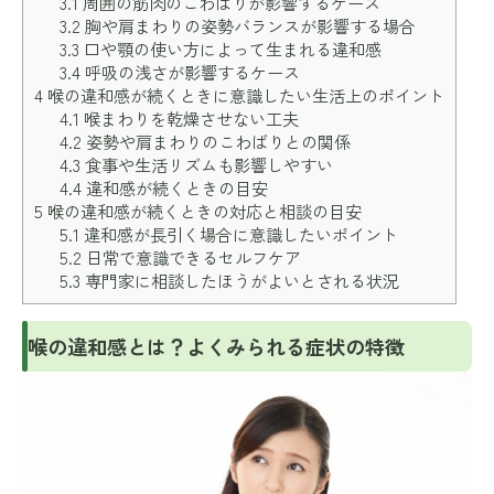
3.1
周囲の筋肉のこわばりが影響するケース
3.2
胸や肩まわりの姿勢バランスが影響する場合
3.3
口や顎の使い方によって生まれる違和感
3.4
呼吸の浅さが影響するケース
4
喉の違和感が続くときに意識したい生活上のポイント
4.1
喉まわりを乾燥させない工夫
4.2
姿勢や肩まわりのこわばりとの関係
4.3
食事や生活リズムも影響しやすい
4.4
違和感が続くときの目安
5
喉の違和感が続くときの対応と相談の目安
5.1
違和感が長引く場合に意識したいポイント
5.2
日常で意識できるセルフケア
5.3
専門家に相談したほうがよいとされる状況
喉の違和感とは？よくみられる症状の特徴