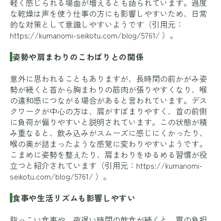
軽く感じられる場面が増えるとも語られています。過度
な乾燥は声を使う仕事の方にも影響しやすいため、日常
的な対策として意識しやすいようです（引用元：
https://kumanomi-seikotu.com/blog/5761/
）。
姿勢や肩まわりのこわばりとの関係
意外に思われることもありますが、長時間の前かがみ姿
勢が続くと首から胸まわりの筋肉が張りやすくなり、喉
の違和感につながる場合があると言われています。デス
クワークが中心の方は、肩がすぼまりやすく、首の前側
に負荷が偏りやすいと説明されています。この状態が積
み重なると、飲み込みがスムーズに感じにくかったり、
喉の奥が詰まったような感覚に変わりやすいようです。
こまめに姿勢を整えたり、肩まわりをゆるめる習慣が役
立つと紹介されています（引用元：
https://kumanomi-
seikotu.com/blog/5761/
）。
食事や生活リズムも影響しやすい
脂っこい食事や、夜遅い時間の飲食が続くと、胃の負担