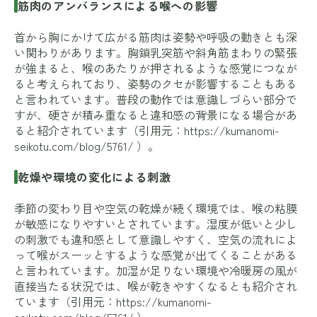
筋肉のアンバランスによる喉への影響
首から胸にかけて広がる筋肉は姿勢や呼吸の動きとも深
い関わりがあります。胸鎖乳突筋や斜角筋まわりの緊張
が強まると、喉のあたりが押されるような感覚につなが
ると考えられており、姿勢のクセが影響することもある
と言われています。普段の動作では意識しづらい部分で
すが、硬さが積み重なると違和感の背景になる場合があ
ると紹介されています（引用元：
https://kumanomi-
seikotu.com/blog/5761/
）。
乾燥や環境の変化による刺激
季節の変わり目や空気の乾燥が続く環境では、喉の粘膜
が敏感になりやすいとされています。湿度が低いと少し
の刺激でも違和感として意識しやすく、空気の流れによ
って喉がスーッとするような感覚が出てくることがある
と言われています。加湿が足りない環境や冷暖房の風が
直接当たる状況では、喉が乾きやすくなるとも紹介され
ています（引用元：
https://kumanomi-