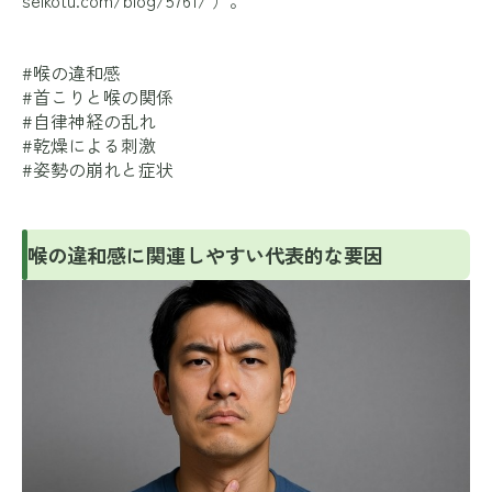
seikotu.com/blog/5761/
）。
#喉の違和感
#首こりと喉の関係
#自律神経の乱れ
#乾燥による刺激
#姿勢の崩れと症状
喉の違和感に関連しやすい代表的な要因