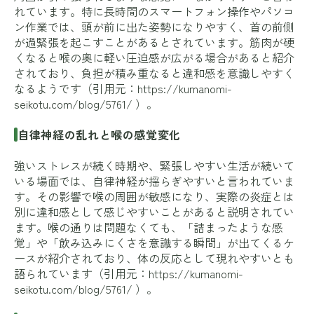
れています。特に長時間のスマートフォン操作やパソコ
ン作業では、頭が前に出た姿勢になりやすく、首の前側
が過緊張を起こすことがあるとされています。筋肉が硬
くなると喉の奥に軽い圧迫感が広がる場合があると紹介
されており、負担が積み重なると違和感を意識しやすく
なるようです（引用元：
https://kumanomi-
seikotu.com/blog/5761/
）。
自律神経の乱れと喉の感覚変化
強いストレスが続く時期や、緊張しやすい生活が続いて
いる場面では、自律神経が揺らぎやすいと言われていま
す。その影響で喉の周囲が敏感になり、実際の炎症とは
別に違和感として感じやすいことがあると説明されてい
ます。喉の通りは問題なくても、「詰まったような感
覚」や「飲み込みにくさを意識する瞬間」が出てくるケ
ースが紹介されており、体の反応として現れやすいとも
語られています（引用元：
https://kumanomi-
seikotu.com/blog/5761/
）。