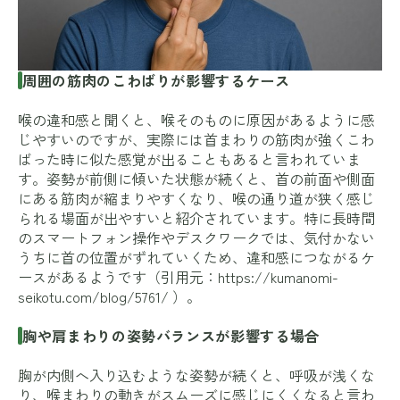
周囲の筋肉のこわばりが影響するケース
喉の違和感と聞くと、喉そのものに原因があるように感
じやすいのですが、実際には首まわりの筋肉が強くこわ
ばった時に似た感覚が出ることもあると言われていま
す。姿勢が前側に傾いた状態が続くと、首の前面や側面
にある筋肉が縮まりやすくなり、喉の通り道が狭く感じ
られる場面が出やすいと紹介されています。特に長時間
のスマートフォン操作やデスクワークでは、気付かない
うちに首の位置がずれていくため、違和感につながるケ
ースがあるようです（引用元：
https://kumanomi-
seikotu.com/blog/5761/
）。
胸や肩まわりの姿勢バランスが影響する場合
胸が内側へ入り込むような姿勢が続くと、呼吸が浅くな
り、喉まわりの動きがスムーズに感じにくくなると言わ