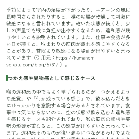
季節によって室内の湿度が下がったり、エアコンの風に
長時間さらされたりすると、喉の粘膜が乾燥して刺激に
敏感になると言われています。乾いた状態が続くと、少
しの声量でも喉に負担が出やすくなるため、違和感が残
りやすいとも説明されています。また、仕事や会話が多
い日が続くと、喉まわりの筋肉が疲れを感じやすくなる
ことがあり、普段より敏感になる場面が出やすいと言わ
れています（引用元：
https://kumanomi-
seikotu.com/blog/5761/
）。
つかえ感や異物感として感じるケース
喉の違和感の中でもよく挙げられるのが「つかえるよう
な感覚」や「何か残っている感じ」で、飲み込んだとき
にひっかかりを意識する場合があるとされています。食
事中は気にならないのに、空の状態で飲み込むと違和感
を感じるケースも紹介されており、喉の筋肉の緊張や姿
勢の影響が重なると、この感覚が出やすいと言われてい
ます。違和感そのものが強い痛みにつながるわけではな