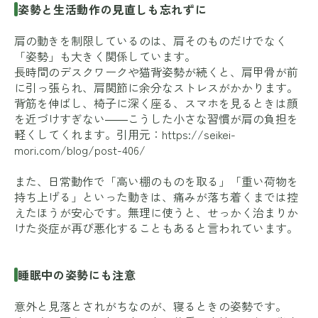
姿勢と生活動作の見直しも忘れずに
肩の動きを制限しているのは、肩そのものだけでなく
「姿勢」も大きく関係しています。
長時間のデスクワークや猫背姿勢が続くと、肩甲骨が前
に引っ張られ、肩関節に余分なストレスがかかります。
背筋を伸ばし、椅子に深く座る、スマホを見るときは顔
を近づけすぎない――こうした小さな習慣が肩の負担を
軽くしてくれます。引用元：
https://seikei-
mori.com/blog/post-406/
また、日常動作で「高い棚のものを取る」「重い荷物を
持ち上げる」といった動きは、痛みが落ち着くまでは控
えたほうが安心です。無理に使うと、せっかく治まりか
けた炎症が再び悪化することもあると言われています。
睡眠中の姿勢にも注意
意外と見落とされがちなのが、寝るときの姿勢です。