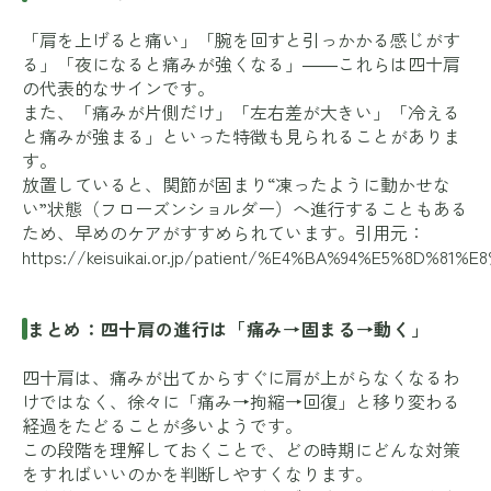
「肩を上げると痛い」「腕を回すと引っかかる感じがす
る」「夜になると痛みが強くなる」――これらは四十肩
の代表的なサインです。
また、「痛みが片側だけ」「左右差が大きい」「冷える
と痛みが強まる」といった特徴も見られることがありま
す。
放置していると、関節が固まり“凍ったように動かせな
い”状態（フローズンショルダー）へ進行することもある
ため、早めのケアがすすめられています。引用元：
https://keisuikai.or.jp/patient/%E4%BA%94%E5%8D%81%E
まとめ：四十肩の進行は「痛み→固まる→動く」
四十肩は、痛みが出てからすぐに肩が上がらなくなるわ
けではなく、徐々に「痛み→拘縮→回復」と移り変わる
経過をたどることが多いようです。
この段階を理解しておくことで、どの時期にどんな対策
をすればいいのかを判断しやすくなります。