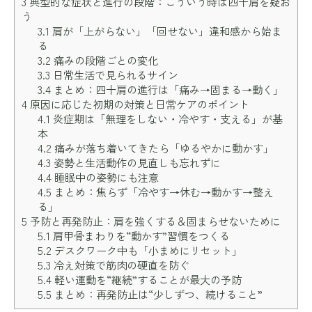
3
典型的な症状と進行の段階：こういう時は四十肩を疑お
う
3.1
肩が「上がらない」「回せない」違和感から始ま
る
3.2
痛みの段階ごとの変化
3.3
日常生活で見られるサイン
3.4
まとめ：四十肩の進行は「痛み→固まる→動く」
4
原因に応じた初期の対策と日常ケアのポイント
4.1
炎症期は「無理をしない・冷やす・支える」が基
本
4.2
痛みが落ち着いてきたら「ゆるやかに動かす」
4.3
姿勢と生活動作の見直しも忘れずに
4.4
睡眠中の姿勢にも注意
4.5
まとめ：焦らず「冷やす→休む→動かす→整え
る」
5
予防と再発防止：肩を強くする＆固まらせないために
5.1
肩甲骨まわりを“動かす”習慣をつくる
5.2
デスクワーク中も「小まめにリセット」
5.3
冷え対策で筋肉の硬直を防ぐ
5.4
軽い運動を“継続”することが最大の予防
5.5
まとめ：再発防止は“少しずつ、続けること”