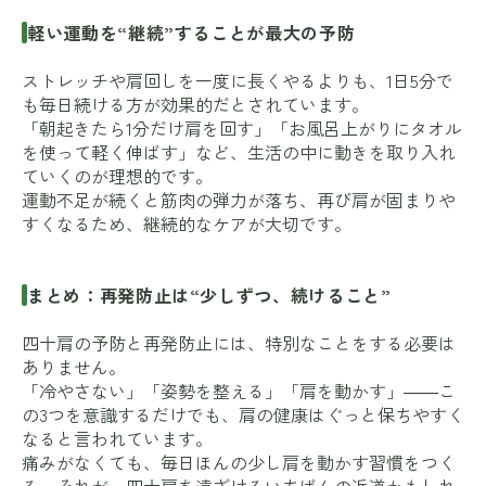
軽い運動を“継続”することが最大の予防
ストレッチや肩回しを一度に長くやるよりも、1日5分で
も毎日続ける方が効果的だとされています。
「朝起きたら1分だけ肩を回す」「お風呂上がりにタオル
を使って軽く伸ばす」など、生活の中に動きを取り入れ
ていくのが理想的です。
運動不足が続くと筋肉の弾力が落ち、再び肩が固まりや
すくなるため、継続的なケアが大切です。
まとめ：再発防止は“少しずつ、続けること”
四十肩の予防と再発防止には、特別なことをする必要は
ありません。
「冷やさない」「姿勢を整える」「肩を動かす」――こ
の3つを意識するだけでも、肩の健康はぐっと保ちやすく
なると言われています。
痛みがなくても、毎日ほんの少し肩を動かす習慣をつく
る。それが、四十肩を遠ざけるいちばんの近道かもしれ