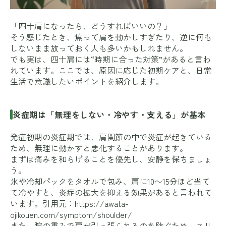
「四十肩になったら、どうすればいいの？」
そう感じたとき、焦って肩を動かしすぎたり、逆に何も
しないまま放っておく人も多いかもしれません。
でも実は、四十肩には“時期に合った対策”があると言わ
れています。ここでは、原因に応じた初期ケアと、日常
生活で意識したいポイントを紹介します。
炎症期は「無理をしない・冷やす・支える」が基本
発症初期の炎症期では、肩関節の中で炎症が起きている
ため、無理に動かすと悪化することがあります。
まずは痛みを和らげることを優先し、安静を保ちましょ
う。
氷や冷却パックをタオルで包み、肩に10〜15分ほど当て
て冷やすと、炎症の拡大を抑える効果があると言われて
います。引用元：
https://awata-
ojikouen.com/symptom/shoulder/
また、腕の重みで肩が引っ張られるのを防ぐため、スリ