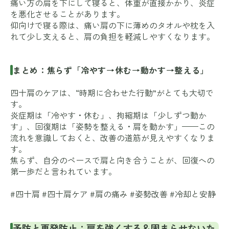
痛い方の肩を下にして寝ると、体重が直接かかり、炎症
を悪化させることがあります。
仰向けで寝る際は、痛い肩の下に薄めのタオルや枕を入
れて少し支えると、肩の負担を軽減しやすくなります。
まとめ：焦らず「冷やす→休む→動かす→整える」
四十肩のケアは、“時期に合わせた行動”がとても大切で
す。
炎症期は「冷やす・休む」、拘縮期は「少しずつ動か
す」、回復期は「姿勢を整える・肩を動かす」——この
流れを意識しておくと、改善の道筋が見えやすくなりま
す。
焦らず、自分のペースで肩と向き合うことが、回復への
第一歩だと言われています。
#四十肩 #四十肩ケア #肩の痛み #姿勢改善 #冷却と安静
予防と再発防止：肩を強くする＆固まらせないた