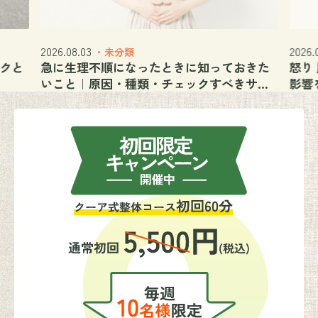
2026.08.03
2026.
・未分類
ックと
急に生理不順になったときに知っておきた
怒り
いこと｜原因・種類・チェックすべきサイ
影響
ン