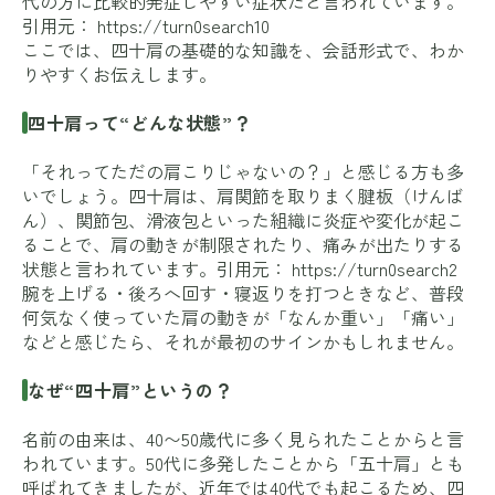
代の方に比較的発症しやすい症状だと言われています。
引用元：
https://turn0search10
ここでは、四十肩の基礎的な知識を、会話形式で、わか
りやすくお伝えします。
四十肩って“どんな状態”？
「それってただの肩こりじゃないの？」と感じる方も多
いでしょう。四十肩は、肩関節を取りまく腱板（けんば
ん）、関節包、滑液包といった組織に炎症や変化が起こ
ることで、肩の動きが制限されたり、痛みが出たりする
状態と言われています。引用元：
https://turn0search2
腕を上げる・後ろへ回す・寝返りを打つときなど、普段
何気なく使っていた肩の動きが「なんか重い」「痛い」
などと感じたら、それが最初のサインかもしれません。
なぜ“四十肩”というの？
名前の由来は、40〜50歳代に多く見られたことからと言
われています。50代に多発したことから「五十肩」とも
呼ばれてきましたが、近年では40代でも起こるため、四