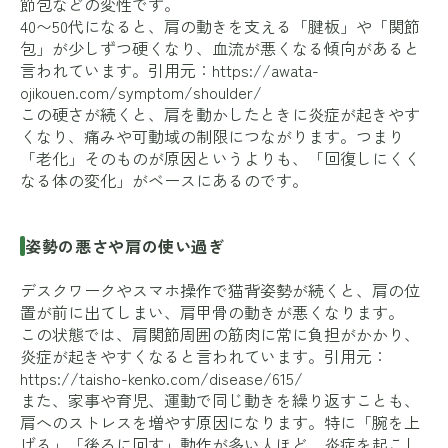
節包などの変性です。
40〜50代になると、肩の動きを支える「腱板」や「関節
包」が少しずつ硬くなり、血流が悪くなる傾向があると
言われています。引用元：
https://awata-
ojikouen.com/symptom/shoulder/
この硬さが続くと、肩を動かしたときに炎症が起きやす
くなり、痛みや可動域の制限につながります。つまり
「老化」そのものが原因というよりも、「回復しにくく
なる体の変化」がベースにあるのです。
姿勢の悪さや肩の使い過ぎ
デスクワークやスマホ操作で猫背姿勢が続くと、肩の位
置が前に出てしまい、肩甲骨の動きが悪くなります。
この状態では、肩関節周囲の筋肉に常に負担がかかり、
炎症が起きやすくなると言われています。引用元：
https://taisho-kenko.com/disease/615/
また、家事や育児、運動で同じ動きを繰り返すことも、
肩へのストレスを増やす原因になります。特に「腕を上
げる」「後ろに回す」動作が多い人ほど、炎症を起こし