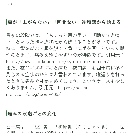
う。
肩が「上がらない」「回せない」違和感から始まる
最初の段階では、「ちょっと肩が重い」「動かすと痛
い」といった軽い違和感から始まることが多いです。
特に、髪を結ぶ・服を脱ぐ・背中に手を回すといった動
作のときに、痛みを感じやすいのが特徴です。引用元：
https://awata-ojikouen.com/symptom/shoulder/
また、夜間にズキズキと痛む「夜間痛」も四十肩に多く
見られる症状のひとつと言われています。寝返りを打っ
たときに痛みで目が覚めてしまう、というケースも少な
くありません。引用元：
https://seikei-
mori.com/blog/post-406/
痛みの段階ごとの変化
四十肩は、「炎症期」「拘縮期（こうしゅくき）」「回
復期」という3つの段階で進行することが多いとされてい