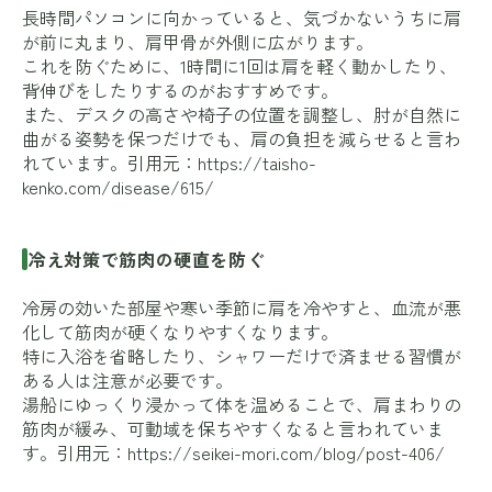
長時間パソコンに向かっていると、気づかないうちに肩
が前に丸まり、肩甲骨が外側に広がります。
これを防ぐために、1時間に1回は肩を軽く動かしたり、
背伸びをしたりするのがおすすめです。
また、デスクの高さや椅子の位置を調整し、肘が自然に
曲がる姿勢を保つだけでも、肩の負担を減らせると言わ
れています。引用元：
https://taisho-
kenko.com/disease/615/
冷え対策で筋肉の硬直を防ぐ
冷房の効いた部屋や寒い季節に肩を冷やすと、血流が悪
化して筋肉が硬くなりやすくなります。
特に入浴を省略したり、シャワーだけで済ませる習慣が
ある人は注意が必要です。
湯船にゆっくり浸かって体を温めることで、肩まわりの
筋肉が緩み、可動域を保ちやすくなると言われていま
す。引用元：
https://seikei-mori.com/blog/post-406/