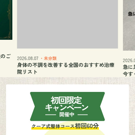
位のご
2026.08.07
・未分類
2026.
身体の不調を改善する全国のおすすめ治療
急に
院リスト
今す