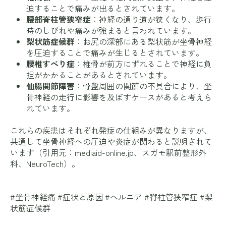
迫することで痛みが出るとされています。
腰部脊柱管狭窄症
：神経の通り道が狭くなり、歩行
時のしびれや痛みが強まると言われています。
梨状筋症候群
：お尻の深部にある梨状筋が坐骨神経
を圧迫することで痛みが生じるとされています。
腰椎すべり症
：椎骨が前方にずれることで神経に負
担がかかることがあるとされています。
仙腸関節障害
：骨盤周囲の関節の不具合により、坐
骨神経の走行に影響を及ぼすケースがあると考えら
れています。
これらの疾患はそれぞれ発症の仕組みが異なりますが、
共通して坐骨神経への圧迫や炎症が関わると説明されて
います（引用元：
mediaid-online.jp
、
スガモ駅前整形外
科
、
NeuroTech
）。
#坐骨神経痛 #症状と原因 #ヘルニア #脊柱管狭窄症 #梨
状筋症候群