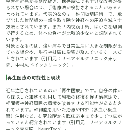
坐骨神経痛が長期間続き、保存療法でも十分な改善が得
られない場合には、手術療法が検討されることがあると
言われています。代表的なのは「椎間板切除術」で、飛
び出した椎間板の一部を取り除き神経への圧迫を減らす
方法とされています。また「内視鏡手術」は小さな切開
で行えるため、体への負担が比較的少ないと説明されて
います。
対象となるのは、強い痛みで日常生活に大きな制限が出
ている場合や、歩行や排尿に影響が及んでいるケースだ
とされています（引用元：
リペアセルクリニック東京
院
、
中村AJペインクリニック
）。
再生医療の可能性と現状
近年注目されているのが「再生医療」です。自分の体か
ら採取した細胞を利用して組織の修復を促す治療法で、
椎間板や神経周囲の環境を改善させる可能性があるとさ
れています。幹細胞を用いた治療やPRP（多血小板血
漿）注射など、研究段階から臨床応用まで少しずつ広が
っていると紹介されています（引用元：
リペアセルクリ
ニック東京院
、
NeuroTech
）。