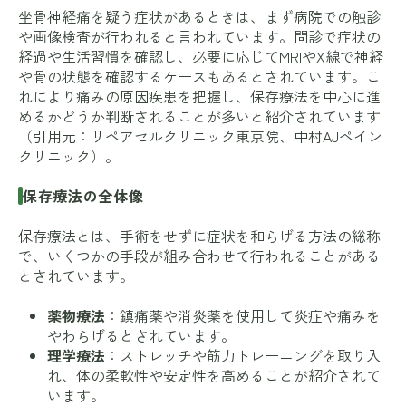
坐骨神経痛を疑う症状があるときは、まず病院での触診
や画像検査が行われると言われています。問診で症状の
経過や生活習慣を確認し、必要に応じてMRIやX線で神経
や骨の状態を確認するケースもあるとされています。こ
れにより痛みの原因疾患を把握し、保存療法を中心に進
めるかどうか判断されることが多いと紹介されています
（引用元：
リペアセルクリニック東京院
、
中村AJペイン
クリニック
）。
保存療法の全体像
保存療法とは、手術をせずに症状を和らげる方法の総称
で、いくつかの手段が組み合わせて行われることがある
とされています。
薬物療法
：鎮痛薬や消炎薬を使用して炎症や痛みを
やわらげるとされています。
理学療法
：ストレッチや筋力トレーニングを取り入
れ、体の柔軟性や安定性を高めることが紹介されて
います。