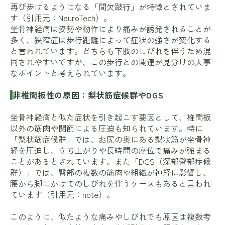
再び歩けるようになる「間欠跛行」が特徴とされていま
す（引用元：
NeuroTech
）。
坐骨神経痛は姿勢や動作により痛みが誘発されることが
多く、狭窄症は歩行距離によって症状の強さが変化する
と言われています。どちらも下肢のしびれを伴うため混
同されやすいですが、この歩行との関連が見分けの大事
なポイントと考えられています。
非椎間板性の原因：梨状筋症候群やDGS
坐骨神経痛と似た症状を引き起こす要因として、椎間板
以外の筋肉や関節による圧迫も知られています。特に
「梨状筋症候群」では、お尻の奥にある梨状筋が坐骨神
経を圧迫し、立ち上がりや長時間の座位で痛みが強まる
ことがあるとされています。また「DGS（深部臀部症候
群）」では、臀部の複数の筋肉や組織が神経に影響し、
腰から脚にかけてのしびれを伴うケースもあると言われ
ています（引用元：
note
）。
このように、似たような痛みやしびれでも原因は複数考