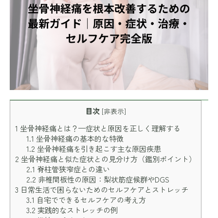
目次
[
非表示
]
1
坐骨神経痛とは？—症状と原因を正しく理解する
1.1
坐骨神経痛の基本的な特徴
1.2
坐骨神経痛を引き起こす主な原因疾患
2
坐骨神経痛と似た症状との見分け方（鑑別ポイント）
2.1
脊柱管狭窄症との違い
2.2
非椎間板性の原因：梨状筋症候群やDGS
3
日常生活で困らないためのセルフケアとストレッチ
3.1
自宅でできるセルフケアの考え方
3.2
実践的なストレッチの例