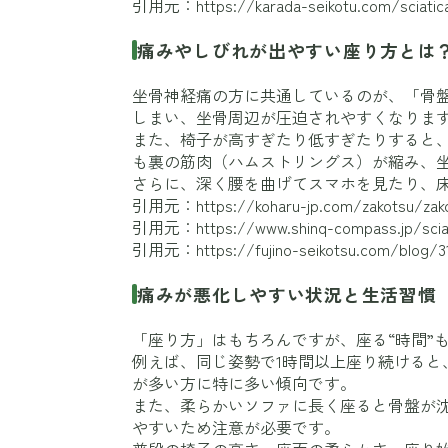
引用元：
https://karada-seikotu.com/sciatic
痛みやしびれが出やすい座り方とは
坐骨神経痛の方に共通しているのが、「骨
しまい、坐骨周辺が圧迫されやすくなりま
また、椅子が高すぎたり低すぎたりすると
も裏の筋肉（ハムストリングス）が縮み、
さらに、深く腰を曲げてスマホを見たり、
引用元：
https://koharu-jp.com/zakotsu/zak
引用元：
https://www.shinq-compass.jp/scia
引用元：
https://fujino-seikotsu.com/blog/3
痛みが悪化しやすい状況と生活習慣
「座り方」はもちろんですが、座る“時間”
例えば、同じ姿勢で1時間以上座り続ける
が多い方に特に多い傾向です。
また、柔らかいソファに長く座ると骨盤が
やすいため注意が必要です。