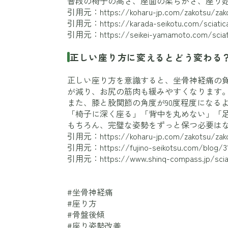
普段の椅子の高さ、座面の柔らかさ、座り
引用元：
https://koharu-jp.com/zakotsu/zak
引用元：
https://karada-seikotu.com/sciatic
引用元：
https://seikei-yamamoto.com/sciat
正しい座り方に変えるとどう変わる
正しい座り方を意識すると、坐骨神経痛の
が減り、お尻の筋肉も緩みやすくなります
また、膝と股関節の角度が90度程度になる
「椅子に深く座る」「背中を丸めない」「
もちろん、完璧な姿勢をずっと保つ必要は
引用元：
https://koharu-jp.com/zakotsu/zak
引用元：
https://fujino-seikotsu.com/blog/3
引用元：
https://www.shinq-compass.jp/scia
#坐骨神経痛
#座り方
#骨盤後傾
#座り姿勢改善