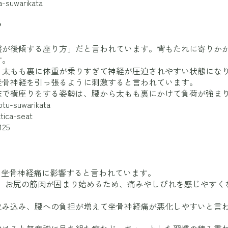
a-suwarikata
？
盤が後傾する座り方」だと言われています。背もたれに寄りか
す。
、太もも裏に体重が乗りすぎて神経が圧迫されやすい状態にな
坐骨神経を引っ張るように刺激すると言われています。
床で横座りをする姿勢は、腰から太もも裏にかけて負荷が強ま
otu-suwarikata
tica-seat
125
も坐骨神経痛に影響すると言われています。
と、お尻の筋肉が固まり始めるため、痛みやしびれを感じやすく
沈み込み、腰への負担が増えて坐骨神経痛が悪化しやすいと言