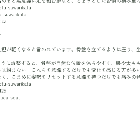
始めると無意識に足を組む癖など、ちょっとした習慣の積み重
otu-suwarikata
a-suwarikata
ica
？
負担が軽くなると言われています。骨盤を立てるように座り、
。
ように調整すると、骨盤が自然な位置を保ちやすく、腰や太も
足は組まない」これらを意識するだけでも変化を感じる方が多
なく、こまめに姿勢をリセットする意識を持つだけでも痛みの
otu-suwarikata
125
tica-seat