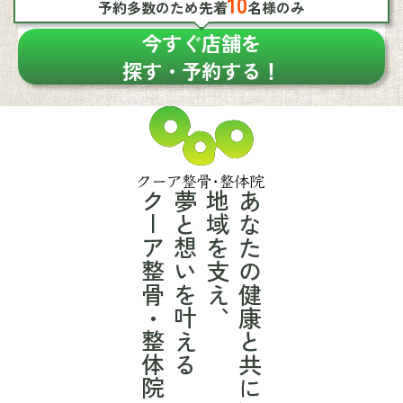
10
予約多数のため先着
名様のみ
今すぐ店舗を
探す・予約する！
クーア整骨・整体院
夢と想いを叶える
地域を支え、
あなたの健康と共に