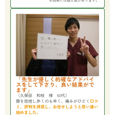
※効果には個人差があります。
「先生が優しく的確なアドバイ
スをして下さり、良い結果がで
ます」
（久保田 和枝 様 60代）
膝を捻挫し歩くのも辛く、痛みがひどく
口コ
ミ、評判を拝見し、お任せしようと思い通い
始めました。