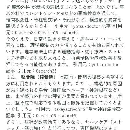
「どこに行けばいいの？」という迷いもありますが、ま
ず
整形外科
が最初の選択肢になることが一般的です。整
形外科ではレントゲン・MRIなどの画像検査を通じて、
椎間板変性・脊柱管狭窄・骨変形など、構造的な異常を
確認できるからです。 引用元：yotsu-doctor 記事 引用
元：0search33 0search16 0search2
そのうえで、日常の動きを整える・痛みコントロールを
図るには、
理学療法
の力を借りることが有効と言われて
います。理学療法士による運動指導・徒手療法・ストレ
ッチ指導などを取り入れると、再発予防や症状改善を後
押しできる可能性があります。 引用元：yotsu-doctor
記事 引用元：0search33
また、
整骨院（接骨院）
は筋肉・関節の調整を希望する
方に利用されることもあります。ただし、構造的な原因
が強く疑われる場合（椎間板ヘルニア・神経根症など）
は、まず整形外科での評価が重要と言われています。席
上、整骨院で対応できる範囲と限界を把握しておくとよ
いでしょう。 引用元：takeyachi-chiro “坐骨神経痛診察”
記事 引用元：0search16 0search9
さらに、症状が改善傾向にあるなら、セルフケア（スト
レッチ・筋力強化）と並行しつつ、専門機関のフォロー