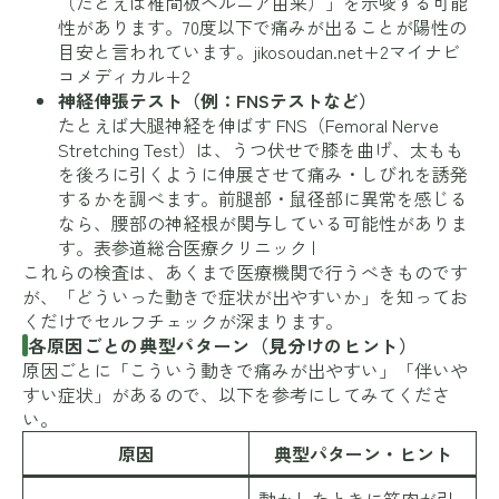
（たとえば椎間板ヘルニア由来）」を示唆する可能
性があります。70度以下で痛みが出ることが陽性の
目安と言われています。
jikosoudan.net+2マイナビ
コメディカル+2
神経伸張テスト（例：FNSテストなど）
たとえば大腿神経を伸ばす FNS（Femoral Nerve
Stretching Test）は、うつ伏せで膝を曲げ、太もも
を後ろに引くように伸展させて痛み・しびれを誘発
するかを調べます。前腿部・鼠径部に異常を感じる
なら、腰部の神経根が関与している可能性がありま
す。
表参道総合医療クリニック |
これらの検査は、あくまで医療機関で行うべきものです
が、「どういった動きで症状が出やすいか」を知ってお
くだけでセルフチェックが深まります。
各原因ごとの典型パターン（見分けのヒント）
原因ごとに「こういう動きで痛みが出やすい」「伴いや
すい症状」があるので、以下を参考にしてみてくださ
い。
原因
典型パターン・ヒント
動かしたときに筋肉が引