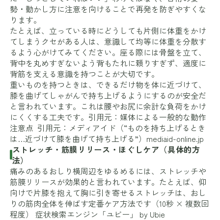
勢・動かし方に注意を向けることで再発を防ぎやすくな
ります。
たとえば、立っている時にどうしても片側に体重をかけ
てしまうクセがある人は、意識して均等に体重を分散す
るよう心がけてみてください。座る際には骨盤を立て、
背中を丸めすぎないよう背もたれに頼りすぎず、適度に
背筋を支える意識を持つことが大切です。
重いものを持つときは、できるだけ物を体に近づけて、
膝を曲げてしゃがんで持ち上げるようにするのが安全だ
と言われています。これは腰やお尻に余計な負荷をかけ
にくくする工夫です。引用元：媒体による一般的な動作
注意点 引用元：メディアイド（“ものを持ち上げるとき
は…近づけて膝を曲げて持ち上げる”）
mediaid-online.jp
ストレッチ・筋膜リリース・ほぐしケア（具体的方
法）
痛みのあるおしり横周辺をゆるめるには、ストレッチや
筋膜リリースが効果的と言われています。たとえば、仰
向けで片膝を抱えて胸に引き寄せるストレッチは、おし
りの筋肉全体を伸ばす定番ケア方法です（10秒 × 複数回
程度）
症状検索エンジン「ユビー」 by Ubie