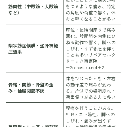
筋肉性（中殿筋・大殿筋
きつるような痛み、特定
など）
の角度や荷重で響く。休
むと軽くなることが多い
座位・長時間座りで痛み
悪化。股関節を内側にひ
ねる動作で響く。脚への
梨状筋症候群・坐骨神経
しびれ・うずき感を伴う
圧迫系
ことも多い
リペアセルク
リニック東京院
+2rehasaku.net+2
体をひねったとき・左右
骨格・関節・骨盤の歪
の動作差で痛みが変わ
み・仙腸関節不調
る。片側での姿勢崩れ・
荷重偏りがある人に多い
腰痛を伴うことがある。
SLRテスト陽性、脚への
しびれ・痛みが出やす
椎間板ヘルニア・腰部脊
い。長時間歩行で症状が