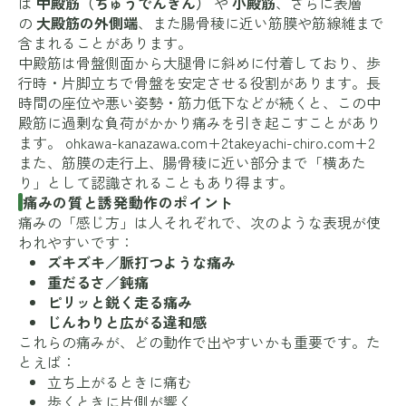
は
中殿筋（ちゅうでんきん）
や
小殿筋
、さらに表層
の
大殿筋の外側端
、また腸骨稜に近い筋膜や筋線維まで
含まれることがあります。
中殿筋は骨盤側面から大腿骨に斜めに付着しており、歩
行時・片脚立ちで骨盤を安定させる役割があります。長
時間の座位や悪い姿勢・筋力低下などが続くと、この中
殿筋に過剰な負荷がかかり痛みを引き起こすことがあり
ます。
ohkawa-kanazawa.com+2takeyachi-chiro.com+2
また、筋膜の走行上、腸骨稜に近い部分まで「横あた
り」として認識されることもあり得ます。
痛みの質と誘発動作のポイント
痛みの「感じ方」は人それぞれで、次のような表現が使
われやすいです：
ズキズキ／脈打つような痛み
重だるさ／鈍痛
ピリッと鋭く走る痛み
じんわりと広がる違和感
これらの痛みが、どの動作で出やすいかも重要です。た
とえば：
立ち上がるときに痛む
歩くときに片側が響く