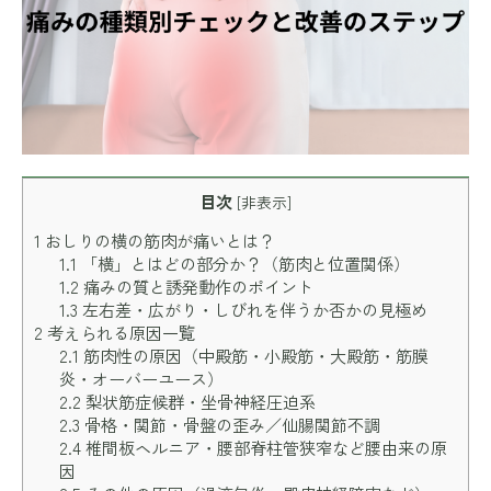
目次
[
非表示
]
1
おしりの横の筋肉が痛いとは？
1.1
「横」とはどの部分か？（筋肉と位置関係）
1.2
痛みの質と誘発動作のポイント
1.3
左右差・広がり・しびれを伴うか否かの見極め
2
考えられる原因一覧
2.1
筋肉性の原因（中殿筋・小殿筋・大殿筋・筋膜
炎・オーバーユース）
2.2
梨状筋症候群・坐骨神経圧迫系
2.3
骨格・関節・骨盤の歪み／仙腸関節不調
2.4
椎間板ヘルニア・腰部脊柱管狭窄など腰由来の原
因