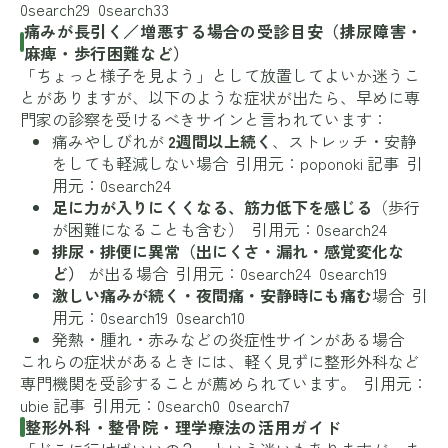
0search29 0search33
痛みが長引く／増悪する場合の受診目安（排尿障害・
麻痺・歩行困難など）
「ちょっと様子を見よう」として放置してよいか迷うこ
とがありますが、以下のような症状が出たら、早めに専
門家の診察を受けるべきサインと言われています：
痛みやしびれが
2週間以上続く
、ストレッチ・安静
をしても軽減しない場合 引用元：poponoki 記事 引
用元：0search24
足に力が入りにくくなる、筋力低下を感じる
（歩行
が困難になることも含む） 引用元：0search24
排尿・排便に異常（出にくさ・漏れ・感覚変化な
ど）
が出る場合 引用元：0search24 0search19
激しい痛みが続く・夜間痛・安静時にも痛む
場合 引
用元：0search19 0search10
発熱・腫れ・赤みなどの炎症性サインがある場合
これらの症状があるときには、軽く見ずに整形外科など
専門機関を受診することが薦められています。 引用元：
ubie 記事 引用元：0search0 0search7
整形外科・整骨院・理学療法の活用ガイド