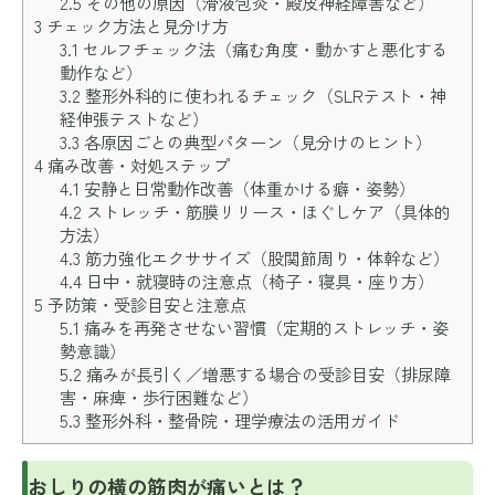
2.5
その他の原因（滑液包炎・殿皮神経障害など）
3
チェック方法と見分け方
3.1
セルフチェック法（痛む角度・動かすと悪化する
動作など）
3.2
整形外科的に使われるチェック（SLRテスト・神
経伸張テストなど）
3.3
各原因ごとの典型パターン（見分けのヒント）
4
痛み改善・対処ステップ
4.1
安静と日常動作改善（体重かける癖・姿勢）
4.2
ストレッチ・筋膜リリース・ほぐしケア（具体的
方法）
4.3
筋力強化エクササイズ（股関節周り・体幹など）
4.4
日中・就寝時の注意点（椅子・寝具・座り方）
5
予防策・受診目安と注意点
5.1
痛みを再発させない習慣（定期的ストレッチ・姿
勢意識）
5.2
痛みが長引く／増悪する場合の受診目安（排尿障
害・麻痺・歩行困難など）
5.3
整形外科・整骨院・理学療法の活用ガイド
おしりの横の筋肉が痛いとは？