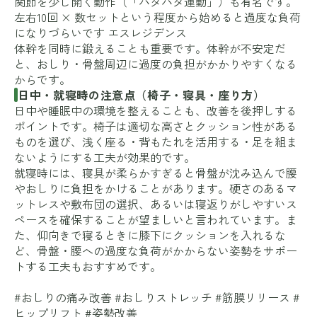
関節を少し開く動作（「パタパタ運動」）も有名です。
左右10回 × 数セットという程度から始めると過度な負荷
になりづらいです
エスレジデンス
体幹を同時に鍛えることも重要です。体幹が不安定だ
と、おしり・骨盤周辺に過度の負担がかかりやすくなる
からです。
日中・就寝時の注意点（椅子・寝具・座り方）
日中や睡眠中の環境を整えることも、改善を後押しする
ポイントです。椅子は適切な高さとクッション性がある
ものを選び、浅く座る・背もたれを活用する・足を組ま
ないようにする工夫が効果的です。
就寝時には、寝具が柔らかすぎると骨盤が沈み込んで腰
やおしりに負担をかけることがあります。硬さのあるマ
ットレスや敷布団の選択、あるいは寝返りがしやすいス
ペースを確保することが望ましいと言われています。ま
た、仰向きで寝るときに膝下にクッションを入れるな
ど、骨盤・腰への過度な負荷がかからない姿勢をサポー
トする工夫もおすすめです。
#おしりの痛み改善 #おしりストレッチ #筋膜リリース #
ヒップリフト #姿勢改善