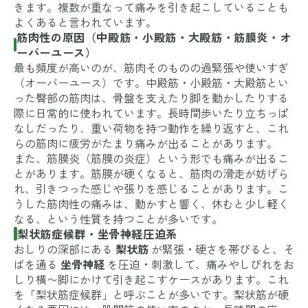
きます。複数が重なって痛みを引き起こしていることも
よくあると言われています。
筋肉性の原因（中殿筋・小殿筋・大殿筋・筋膜炎・オ
ーバーユース）
最も頻度が高いのが、筋肉そのものの過緊張や使いすぎ
（オーバーユース）です。中殿筋・小殿筋・大殿筋とい
った臀部の筋肉は、骨盤を支えたり脚を動かしたりする
際に日常的に使われています。長時間歩いたり立ちっぱ
なしだったり、重い荷物を持つ動作を繰り返すと、これ
らの筋肉に疲労がたまり痛みが出ることがあります。
また、筋膜炎（筋膜の炎症）という形でも痛みが出るこ
とがあります。筋膜が硬くなると、筋肉の滑走が妨げら
れ、引きつった感じや張りを感じることがあります。こ
うした筋肉性の痛みは、動かすと響く、休むと少し軽く
なる、という性質を持つことが多いです。
梨状筋症候群・坐骨神経圧迫系
おしりの深部にある
梨状筋
が緊張・硬さを帯びると、そ
ばを通る
坐骨神経
を圧迫・刺激して、痛みやしびれをお
しり横〜脚にかけて引き起こすケースがあります。これ
を「梨状筋症候群」と呼ぶことが多いです。梨状筋が硬