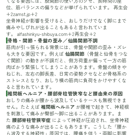
くなる要因には、股関節の使い方のクセ、長時間の座
位、筋バランスの偏りなどが挙げられています。
再生会
+2zamst.jp+2
坐骨神経が影響を受けると、おしりだけでなく脚にまで
痛みやしびれが出ることもあると言われていま
す。
alfashinkyu-shibuya.com+2再生会+2
骨格・関節・骨盤の歪み／仙腸関節不調
筋肉が引っ張られる背景には、骨盤や関節の歪み・ズレ
も大きな要因です。例えば
仙腸関節
（骨盤と仙骨をつな
ぐ関節）の動きが不調だと、側方荷重が偏って一方の筋
肉ばかり緊張してしまうことがあります。骨盤の傾きや
ねじれ、左右の脚長差、日常の姿勢クセなどが骨格系の
ストレスとなり、おしり横の筋肉に負荷をかけやすくな
ると言われています。
椎間板ヘルニア・腰部脊柱管狭窄など腰由来の原因
おしりの痛みが腰から波及しているケースも無視できま
せん。たとえば
椎間板ヘルニア
が腰椎で起きて、神経根
を刺激して痛みが臀部〜脚に出ることがあります。ま
た
腰部脊柱管狭窄症
によって神経が圧迫され、坐骨神経
痛のような痛みが出ることもあります。こうした「腰か
ら波及する神経性」原因では、腰痛を伴う・両脚に影響