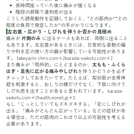
長時間座っていた後に痛みが強くなる
階段の昇降で違和感が出る
こうした誘発動作を記録しておくと、“どの筋肉か”“どの
程度の負荷で発症したか”の手がかりになります。
左右差・広がり・しびれを伴うか否かの見極め
痛みが
片側のみ
に出るケースもあれば、両側に出ること
もあります。左右差があるときには、日常的な姿勢の偏
りや利き足の使い方の癖が影響している可能性がありま
す。
takeyachi-chiro.com+2karada-seikotu.com+2
また痛みが「局所的」にとどまるのか、
太もも・ふくら
はぎ・足先に広がる痛みやしびれ
を伴うかどうかを必ず
チェックしておきたいです。たとえば、梨状筋が坐骨神
経を刺激すると、おしりの横だけでなく、下肢に向けて
しびれ感を出すことがあると言われています。
karada-
seikotu.com+2health.eonet.jp+2
もし「じっとしていてもズキズキする」「足にしびれが
出る」「痛みがどんどん広がっている」などの症状があ
る場合は、ただの筋肉のこわばり以上の可能性を考える
必要があります。