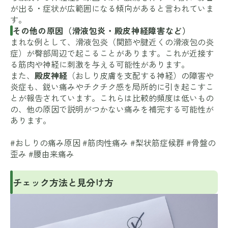
が出る・症状が広範囲になる傾向があると言われていま
す。
その他の原因（滑液包炎・殿皮神経障害など）
まれな例として、滑液包炎（関節や腱近くの滑液包の炎
症）が臀部周辺で起こることがあります。これが近接す
る筋肉や神経に刺激を与える可能性があります。
また、
殿皮神経
（おしり皮膚を支配する神経）の障害や
炎症も、鋭い痛みやチクチク感を局所的に引き起こすこ
とが報告されています。これらは比較的頻度は低いもの
の、他の原因で説明がつかない痛みを補完する可能性が
あります。
#おしりの痛み原因 #筋肉性痛み #梨状筋症候群 #骨盤の
歪み #腰由来痛み
チェック方法と見分け方