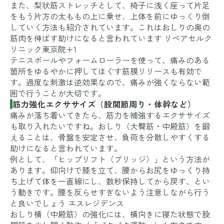
また、梨状筋ストレッチとして、椅子に浅く座って片足
をもう片方の太ももの上に乗せ、上体を前にゆっくり倒
していく方法も紹介されています。これはおしりの奥の
筋肉を伸ばす助けになると言われています
リペアセルク
リニック東京院+1
テニスボールやフォームローラーを使って、痛みのある
箇所をゆるやかに押してほぐす筋膜リリースも有効で
す。過度な刺激は逆効果なので、痛みが強くならない範
囲で行うことが大切です。
筋力強化エクササイズ（股関節周り・体幹など）
痛みが落ち着いてきたら、筋力を補強するエクササイズ
も取り入れたいですね。おしり（大臀筋・中殿筋）を鍛
えることは、骨盤を安定させ、負荷を分散しやすくする
助けになると言われています。
例として、「ヒップリフト（ブリッジ）」という方法が
あります。仰向けで膝を立て、腰からお尻をゆっくり持
ち上げて体を一直線にし、数秒保持してから戻す、とい
う動きです。腰を反らせすぎないよう注意しながら行う
と良いでしょう
エスレジデンス
おしり横（中殿筋）の強化には、横向きに寝た状態で股