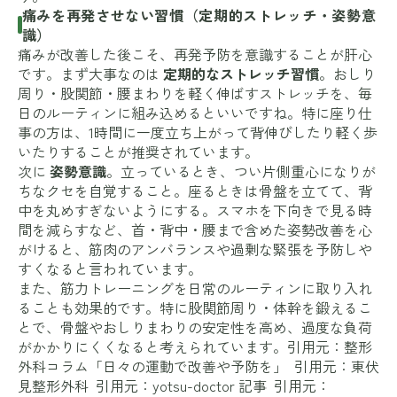
痛みを再発させない習慣（定期的ストレッチ・姿勢意
識）
痛みが改善した後こそ、再発予防を意識することが肝心
です。まず大事なのは
定期的なストレッチ習慣
。おしり
周り・股関節・腰まわりを軽く伸ばすストレッチを、毎
日のルーティンに組み込めるといいですね。特に座り仕
事の方は、1時間に一度立ち上がって背伸びしたり軽く歩
いたりすることが推奨されています。
次に
姿勢意識
。立っているとき、つい片側重心になりが
ちなクセを自覚すること。座るときは骨盤を立てて、背
中を丸めすぎないようにする。スマホを下向きで見る時
間を減らすなど、首・背中・腰まで含めた姿勢改善を心
がけると、筋肉のアンバランスや過剰な緊張を予防しや
すくなると言われています。
また、筋力トレーニングを日常のルーティンに取り入れ
ることも効果的です。特に股関節周り・体幹を鍛えるこ
とで、骨盤やおしりまわりの安定性を高め、過度な負荷
がかかりにくくなると考えられています。引用元：整形
外科コラム「日々の運動で改善や予防を」 引用元：東伏
見整形外科 引用元：yotsu-doctor 記事 引用元：