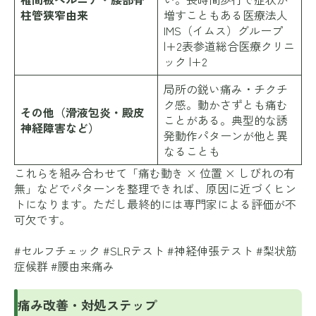
柱管狭窄由来
増すこともある
医療法人
IMS（イムス）グループ
|+2表参道総合医療クリニ
ック |+2
局所の鋭い痛み・チクチ
ク感。動かさずとも痛む
その他（滑液包炎・殿皮
ことがある。典型的な誘
神経障害など）
発動作パターンが他と異
なることも
これらを組み合わせて「痛む動き × 位置 × しびれの有
無」などでパターンを整理できれば、原因に近づくヒン
トになります。ただし最終的には専門家による評価が不
可欠です。
#セルフチェック #SLRテスト #神経伸張テスト #梨状筋
症候群 #腰由来痛み
痛み改善・対処ステップ