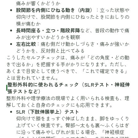
痛みが響くかどうか
股関節を内側にひねる動き（内旋）
：立った状態や
仰向けで、股関節を内側にひねったときにおしりの
横が痛むか
長時間座る・立つ・階段昇降
など、普段の動作で痛
みが出やすいかどうかを観察
左右比較
：痛む側だけ動かしづらさ・痛みが強いか
どうかを、反対側と比べてみる
こうしたセルフチェックは、痛みが「どの角度・どの動
きで出るか」を把握する手がかりになります。ただし、
あくまで目安として使うべきで、「これで確定できる」
とは言われていません。
整形外科的に使われるチェック（SLRテスト・神経伸
張テストなど）
整形外科や理学療法の現場でよく用いられる検査も、理
解しておくと自身のチェックにも応用できます。
SLR（下肢伸展挙上）テスト
仰向けで膝をまっすぐ伸ばしたまま、脚をゆっくり
上げていく検査です。臀部〜太もも裏〜ふくらはぎ
に沿って痛みやしびれが生じる場合、「神経根症