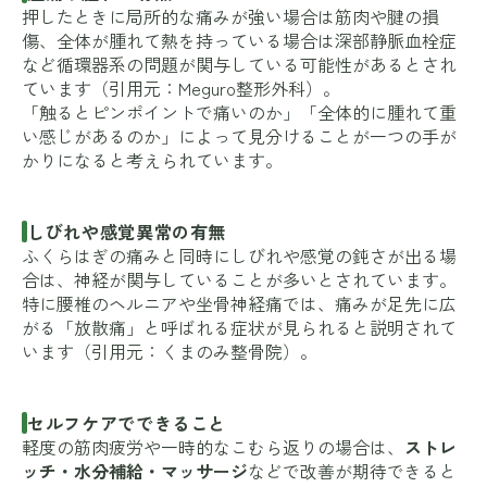
押したときに局所的な痛みが強い場合は筋肉や腱の損
傷、全体が腫れて熱を持っている場合は深部静脈血栓症
など循環器系の問題が関与している可能性があるとされ
ています（引用元：
Meguro整形外科
）。
「触るとピンポイントで痛いのか」「全体的に腫れて重
い感じがあるのか」によって見分けることが一つの手が
かりになると考えられています。
しびれや感覚異常の有無
ふくらはぎの痛みと同時にしびれや感覚の鈍さが出る場
合は、神経が関与していることが多いとされています。
特に腰椎のヘルニアや坐骨神経痛では、痛みが足先に広
がる「放散痛」と呼ばれる症状が見られると説明されて
います（引用元：
くまのみ整骨院
）。
セルフケアでできること
軽度の筋肉疲労や一時的なこむら返りの場合は、
ストレ
ッチ・水分補給・マッサージ
などで改善が期待できると