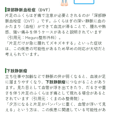
深部静脈血栓症（DVT）
片足のふくらはぎ痛で注意が必要とされるのが「深部静
脈血栓症（DVT）」です。ふくらはぎの深い静脈に血の
かたまり（血栓）ができて血流が滞ることで、腫れや熱
感、強い痛みを伴うケースがあると説明されています
（引用元：
Meguro整形外科
）。
「片足だけが急に腫れてズキズキする」といった症状
は、この疾患の可能性があるため早めの対応が大切だと
考えられています。
下肢静脈瘤
立ち仕事や加齢などで静脈の弁が弱くなると、血液が足
に溜まりやすくなり、
下肢静脈瘤
につながることがあり
ます。見た目として血管が浮き出てきたり、だるさや重
さを伴う片足のふくらはぎ痛として現れる場合があると
されています（引用元：
くまのみ整骨院
）。
「夕方になると片足がパンパンに重く、血管が浮いて見
える」という方は、この疾患に関連している可能性があ