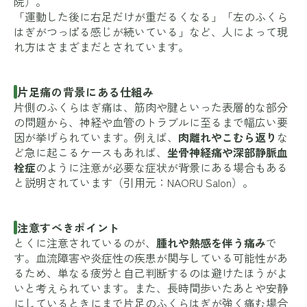
院
）。
「運動した後に右足だけが重だるくなる」「左のふくら
はぎがつっぱる感じが続いている」など、人によって現
れ方はさまざまだとされています。
片足痛の背景にある仕組み
片側のふくらはぎ痛は、筋肉や腱といった表層的な部分
の問題から、神経や血管のトラブルに至るまで幅広い要
因が挙げられています。例えば、
肉離れやこむら返り
な
ど急に起こるケースもあれば、
坐骨神経痛や深部静脈血
栓症
のように注意が必要な症状が背景にある場合もある
と説明されています（引用元：
NAORU Salon
）。
注意すべきポイント
とくに注意されているのが、
腫れや熱感を伴う痛み
で
す。血流障害や炎症性の疾患が関与している可能性があ
るため、単なる疲労と自己判断するのは避けたほうがよ
いと考えられています。また、長時間歩いたあとや安静
にしているときにまで片足のふくらはぎが強く痛む場合