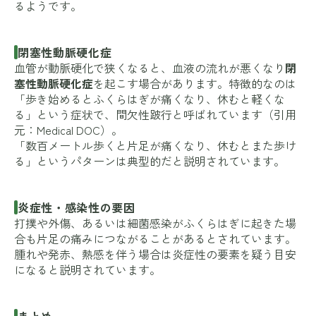
るようです。
閉塞性動脈硬化症
血管が動脈硬化で狭くなると、血液の流れが悪くなり
閉
塞性動脈硬化症
を起こす場合があります。特徴的なのは
「歩き始めるとふくらはぎが痛くなり、休むと軽くな
る」という症状で、間欠性跛行と呼ばれています（引用
元：
Medical DOC
）。
「数百メートル歩くと片足が痛くなり、休むとまた歩け
る」というパターンは典型的だと説明されています。
炎症性・感染性の要因
打撲や外傷、あるいは細菌感染がふくらはぎに起きた場
合も片足の痛みにつながることがあるとされています。
腫れや発赤、熱感を伴う場合は炎症性の要素を疑う目安
になると説明されています。
まとめ