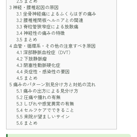
2.5
まとめ
3
神経・腰椎起因の原因
3.1
坐骨神経痛によるふくらはぎの痛み
3.2
腰椎椎間板ヘルニアとの関連
3.3
脊柱管狭窄症による放散痛
3.4
神経性の痛みの特徴
3.5
まとめ
4
血管・循環系・その他の注意すべき原因
4.1
深部静脈血栓症（DVT）
4.2
下肢静脈瘤
4.3
閉塞性動脈硬化症
4.4
炎症性・感染性の要因
4.5
まとめ
5
痛みのパターン別見分け方と対処の流れ
5.1
痛みの出方による見分け方
5.2
圧痛や腫れの有無
5.3
しびれや感覚異常の有無
5.4
セルフケアでできること
5.5
来院が望ましいサイン
5.6
まとめ