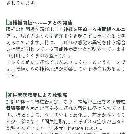
されています。
腰椎椎間板ヘルニアとの関連
腰椎の椎間板が飛び出して神経を圧迫する
椎間板ヘルニ
ア
も、片足のふくらはぎ痛を引き起こす要因になると考
えられています。特に、しびれや感覚の異常を伴う場合
は神経が関わっている可能性が高いと説明されています
（引用元：
くまのみ整骨院
）。
「歩くと足がしびれて力が入りにくい」というケースで
は、腰椎からの神経圧迫が影響している場合もあるよう
です。
脊柱管狭窄症による放散痛
加齢に伴って脊柱管が狭くなり、神経が圧迫される
脊柱
管狭窄症
も片足の痛みやしびれの背景に挙げられていま
す。特徴として、立っていると悪化し、前かがみになる
と少し楽になる「間欠性跛行」と呼ばれる症状が出ると
説明されています（引用元：
Medical DOC
）。