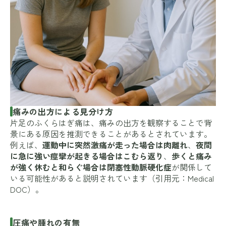
痛みの出方による見分け方
片足のふくらはぎ痛は、痛みの出方を観察することで背
景にある原因を推測できることがあるとされています。
例えば、
運動中に突然激痛が走った場合は肉離れ
、
夜間
に急に強い痙攣が起きる場合はこむら返り
、
歩くと痛み
が強く休むと和らぐ場合は閉塞性動脈硬化症
が関係して
いる可能性があると説明されています（引用元：
Medical
DOC
）。
圧痛や腫れの有無