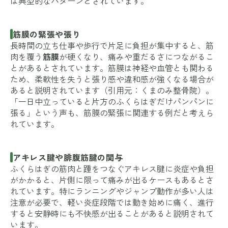
は典型的なパターンとされています。
筋膜の緊張や張り
長時間の立ち仕事や歩行で片足に負担が集中すると、筋
肉を覆う
筋膜
が硬くなり、痛みや重だるさにつながるこ
とがあるとされています。筋膜は神経や血管とも関わる
ため、柔軟性を失うと張り感や違和感が強くなる場合が
あると説明されています（引用元：
くまのみ整骨院
）。
「一日中立っていると片方のふくらはぎだけパンパンに
張る」という声も、筋膜の緊張に関連する例だと考えら
れています。
アキレス腱や腓腹筋腱の関与
ふくらはぎの筋肉と踵をつなぐアキレス腱に炎症や負担
がかかると、片側に限って痛みが出るケースもあるとさ
れています。特にランニングやジャンプ動作が多い人は
注意が必要で、軽い炎症段階では動き始めに痛く、進行
すると安静時にも不快感が出ることがあると説明されて
います。