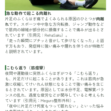
急な動作で起こる肉離れ
片足のふくらはぎ痛でよくみられる原因のひとつが
肉離
れ
です。スポーツ中や急な方向転換、ジャンプ動作など
で筋肉の線維が部分的に損傷することで痛みが出るとさ
れています（引用元：
RehaSaku
）。
「走った瞬間にブチッと音がして歩けなくなった」と話
す方もおり、発症時に強い痛みや腫れを伴うのが特徴だ
と説明されています。
こむら返り（筋痙攣）
夜間や運動後に突然ふくらはぎがつる「こむら返り」
も、片足だけに起こることがあります。これは筋肉が急
激に収縮してけいれん状態になることで強い痛みを生じ
るとされています。原因としては水分不足、電解質バラ
ンスの乱れ、過度な疲労などが関与していると考えられ
ています（引用元：
Meguro整形外科
）。
「夜中に片足だけ何度もつって眠れない」といった悩み