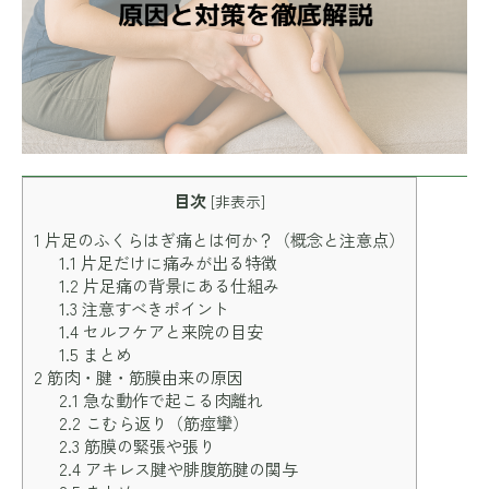
目次
[
非表示
]
1
片足のふくらはぎ痛とは何か？（概念と注意点）
1.1
片足だけに痛みが出る特徴
1.2
片足痛の背景にある仕組み
1.3
注意すべきポイント
1.4
セルフケアと来院の目安
1.5
まとめ
2
筋肉・腱・筋膜由来の原因
2.1
急な動作で起こる肉離れ
2.2
こむら返り（筋痙攣）
2.3
筋膜の緊張や張り
2.4
アキレス腱や腓腹筋腱の関与