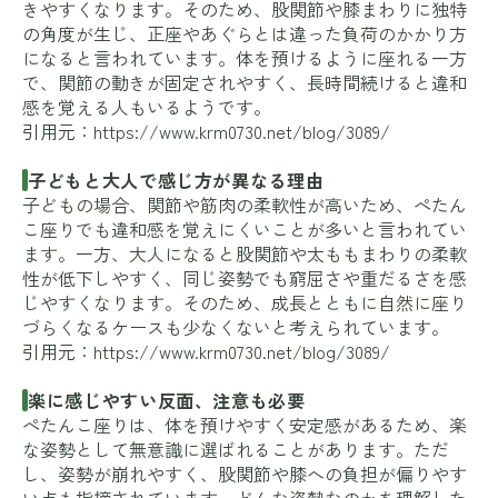
きやすくなります。そのため、股関節や膝まわりに独特
の角度が生じ、正座やあぐらとは違った負荷のかかり方
になると言われています。体を預けるように座れる一方
で、関節の動きが固定されやすく、長時間続けると違和
感を覚える人もいるようです。
引用元：
https://www.krm0730.net/blog/3089/
子どもと大人で感じ方が異なる理由
子どもの場合、関節や筋肉の柔軟性が高いため、ぺたん
こ座りでも違和感を覚えにくいことが多いと言われてい
ます。一方、大人になると股関節や太ももまわりの柔軟
性が低下しやすく、同じ姿勢でも窮屈さや重だるさを感
じやすくなります。そのため、成長とともに自然に座り
づらくなるケースも少なくないと考えられています。
引用元：
https://www.krm0730.net/blog/3089/
楽に感じやすい反面、注意も必要
ぺたんこ座りは、体を預けやすく安定感があるため、楽
な姿勢として無意識に選ばれることがあります。ただ
し、姿勢が崩れやすく、股関節や膝への負担が偏りやす