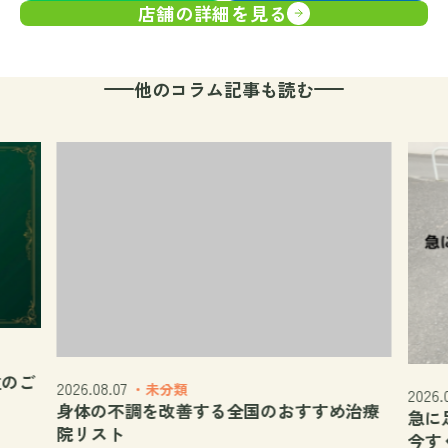
店舗の詳細を見る
他のコラム記事も読む
位のご
2026.08.07
・未分類
2026.
身体の不調を改善する全国のおすすめ治療
急に
院リスト
今す