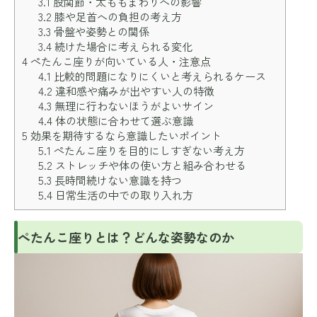
3.1
股関節・太ももまわりへの影響
3.2
膝や足首への負担の考え方
3.3
骨盤や姿勢との関係
3.4
続けた場合に考えられる変化
4
ぺたんこ座りが向いている人・注意点
4.1
比較的問題になりにくいと考えられるケース
4.2
違和感や痛みが出やすい人の特徴
4.3
無理に行わないほうがよいサイン
4.4
体の状態に合わせて選ぶ意識
5
効果を期待するなら意識したいポイント
5.1
ぺたんこ座りを目的にしすぎない考え方
5.2
ストレッチや体の使い方と組み合わせる
5.3
長時間続けない意識を持つ
5.4
日常生活の中での取り入れ方
ぺたんこ座りとは？どんな姿勢なのか