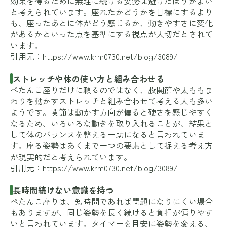
効果を得るために無理に続ける姿勢は避けたほうがよい
と考えられています。座れたかどうかを目標にするより
も、座ったあとに体がどう感じるか、動きやすさに変化
があるかといった点を基準にする視点が大切だとされて
います。
引用元：
https://www.krm0730.net/blog/3089/
ストレッチや体の使い方と組み合わせる
ぺたんこ座りだけに頼るのではなく、股関節や太ももま
わりを動かすストレッチと組み合わせて考える人も多い
ようです。関節は動かす方向が偏ると硬さを感じやすく
なるため、いろいろな動きを取り入れることが、結果と
して体のバランスを整える一助になると言われていま
す。座る姿勢はあくまで一つの要素として捉える考え方
が現実的だと考えられています。
引用元：
https://www.krm0730.net/blog/3089/
長時間続けない意識を持つ
ぺたんこ座りは、短時間であれば問題になりにくい場合
もありますが、同じ姿勢を長く続けると負担が偏りやす
いと言われています。タイマーを目安に姿勢を変える、