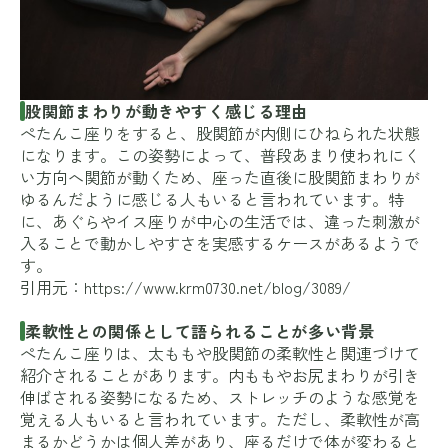
股関節まわりが動きやすく感じる理由
ぺたんこ座りをすると、股関節が内側にひねられた状態
になります。この姿勢によって、普段あまり使われにく
い方向へ関節が動くため、座った直後に股関節まわりが
ゆるんだように感じる人もいると言われています。特
に、あぐらやイス座りが中心の生活では、違った刺激が
入ることで動かしやすさを実感するケースがあるようで
す。
引用元：
https://www.krm0730.net/blog/3089/
柔軟性との関係として語られることが多い背景
ぺたんこ座りは、太ももや股関節の柔軟性と関連づけて
紹介されることがあります。内ももやお尻まわりが引き
伸ばされる姿勢になるため、ストレッチのような感覚を
覚える人もいると言われています。ただし、柔軟性が高
まるかどうかは個人差があり、座るだけで体が変わると