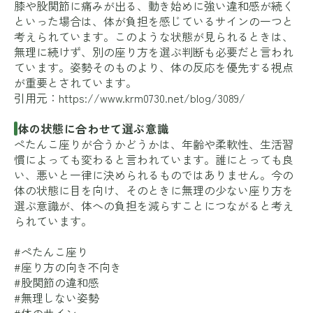
膝や股関節に痛みが出る、動き始めに強い違和感が続く
といった場合は、体が負担を感じているサインの一つと
考えられています。このような状態が見られるときは、
無理に続けず、別の座り方を選ぶ判断も必要だと言われ
ています。姿勢そのものより、体の反応を優先する視点
が重要とされています。
引用元：
https://www.krm0730.net/blog/3089/
体の状態に合わせて選ぶ意識
ぺたんこ座りが合うかどうかは、年齢や柔軟性、生活習
慣によっても変わると言われています。誰にとっても良
い、悪いと一律に決められるものではありません。今の
体の状態に目を向け、そのときに無理の少ない座り方を
選ぶ意識が、体への負担を減らすことにつながると考え
られています。
#ぺたんこ座り
#座り方の向き不向き
#股関節の違和感
#無理しない姿勢
#体のサイン