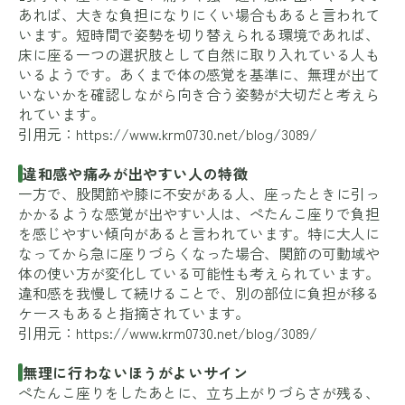
あれば、大きな負担になりにくい場合もあると言われて
います。短時間で姿勢を切り替えられる環境であれば、
床に座る一つの選択肢として自然に取り入れている人も
いるようです。あくまで体の感覚を基準に、無理が出て
いないかを確認しながら向き合う姿勢が大切だと考えら
れています。
引用元：
https://www.krm0730.net/blog/3089/
違和感や痛みが出やすい人の特徴
一方で、股関節や膝に不安がある人、座ったときに引っ
かかるような感覚が出やすい人は、ぺたんこ座りで負担
を感じやすい傾向があると言われています。特に大人に
なってから急に座りづらくなった場合、関節の可動域や
体の使い方が変化している可能性も考えられています。
違和感を我慢して続けることで、別の部位に負担が移る
ケースもあると指摘されています。
引用元：
https://www.krm0730.net/blog/3089/
無理に行わないほうがよいサイン
ぺたんこ座りをしたあとに、立ち上がりづらさが残る、