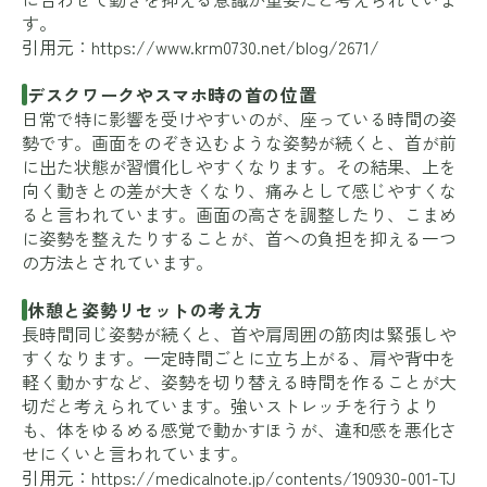
す。
引用元：
https://www.krm0730.net/blog/2671/
デスクワークやスマホ時の首の位置
日常で特に影響を受けやすいのが、座っている時間の姿
勢です。画面をのぞき込むような姿勢が続くと、首が前
に出た状態が習慣化しやすくなります。その結果、上を
向く動きとの差が大きくなり、痛みとして感じやすくな
ると言われています。画面の高さを調整したり、こまめ
に姿勢を整えたりすることが、首への負担を抑える一つ
の方法とされています。
休憩と姿勢リセットの考え方
長時間同じ姿勢が続くと、首や肩周囲の筋肉は緊張しや
すくなります。一定時間ごとに立ち上がる、肩や背中を
軽く動かすなど、姿勢を切り替える時間を作ることが大
切だと考えられています。強いストレッチを行うより
も、体をゆるめる感覚で動かすほうが、違和感を悪化さ
せにくいと言われています。
引用元：
https://medicalnote.jp/contents/190930-001-TJ