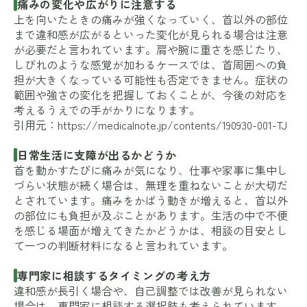
痛みの変化や広がりに注意する
上を向いたときの痛みが強くなっていく、首以外の部位
まで違和感が広がるといった変化が見られる場合は注意
が必要だと言われています。肩や腕に重さを感じたり、
しびれのような感覚が加わるケースでは、首周囲への負
担が大きくなっている可能性も否定できません。症状の
範囲や強さの変化を把握しておくことが、今後の対応を
考えるうえでの手がかりになります。
引用元：
https://medicalnote.jp/contents/190930-001-TJ
日常生活に支障が出るかどうか
首を動かすたびに痛みが気になり、仕事や家事に集中し
づらい状態が続く場合は、無理を重ねないことが大切だ
とされています。痛みをかばう動きが増えると、首以外
の部位にも負担が及ぶことがあります。生活の中で不便
を感じる場面が増えてきたかどうかは、相談の目安とし
て一つの判断材料になると言われています。
専門家に相談するタイミングの考え方
違和感が長引く場合や、自己調整では改善が見られない
場合は、専門家に相談する選択肢も考えられています。