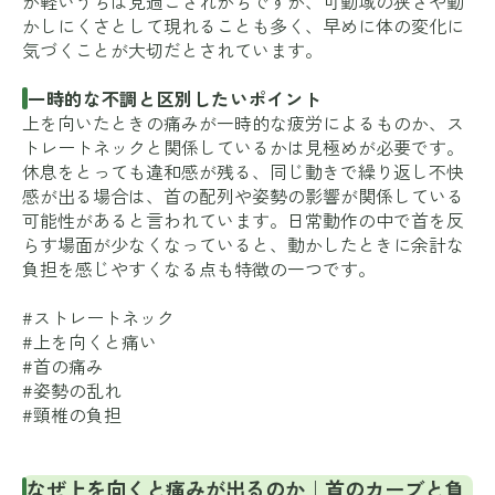
が軽いうちは見過ごされがちですが、可動域の狭さや動
かしにくさとして現れることも多く、早めに体の変化に
気づくことが大切だとされています。
一時的な不調と区別したいポイント
上を向いたときの痛みが一時的な疲労によるものか、ス
トレートネックと関係しているかは見極めが必要です。
休息をとっても違和感が残る、同じ動きで繰り返し不快
感が出る場合は、首の配列や姿勢の影響が関係している
可能性があると言われています。日常動作の中で首を反
らす場面が少なくなっていると、動かしたときに余計な
負担を感じやすくなる点も特徴の一つです。
#ストレートネック
#上を向くと痛い
#首の痛み
#姿勢の乱れ
#頸椎の負担
なぜ上を向くと痛みが出るのか｜首のカーブと負