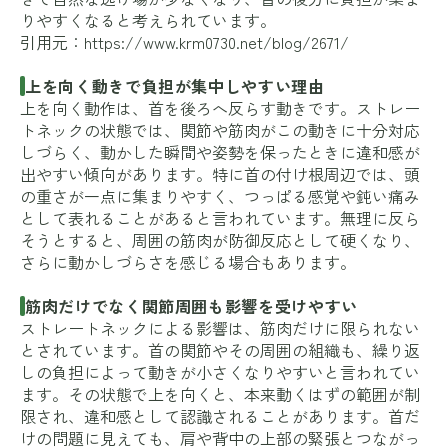
りやすくなると考えられています。
引用元：
https://www.krm0730.net/blog/2671/
上を向く動きで負担が集中しやすい理由
上を向く動作は、首を後ろへ反らす動きです。ストレー
トネックの状態では、関節や筋肉がこの動きに十分対応
しづらく、動かした瞬間や姿勢を保ったときに違和感が
出やすい傾向があります。特に首の付け根周辺では、頭
の重さが一点に集まりやすく、つっぱる感覚や鈍い痛み
として表れることがあると言われています。無理に反ら
そうとすると、周囲の筋肉が防御反応として硬くなり、
さらに動かしづらさを感じる場合もあります。
筋肉だけでなく関節周囲も影響を受けやすい
ストレートネックによる影響は、筋肉だけに限られない
とされています。首の関節やその周囲の組織も、繰り返
しの負担によって動きが小さくなりやすいと言われてい
ます。その状態で上を向くと、本来動くはずの範囲が制
限され、違和感として認識されることがあります。首だ
けの問題に見えても、肩や背中の上部の緊張とつながっ