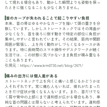
して現れる場合もあり、動かした瞬間よりも姿勢を保っ
たときに強くなることも少なくありません。
首のカーブが失われることで起こりやすい負担
本来、首の骨はゆるやかなカーブを描いて頭の重さを分
散しています。しかしストレートネックではその湾曲が
少なくなり、首を後ろに倒す動きで特定の部位に負担が
集中しやすいと言われています。その結果、筋肉や関節
周囲が緊張し、上を向く動作がしづらくなるケースがあ
ります。特に長時間のスマホ操作やデスクワークが続く
生活では、この状態に気づかないまま負担が積み重なる
こともあります。
引用元：
https://www.krm0730.net/blog/2671/
痛みの出方には個人差がある
ストレートネックで上を向くと痛いと感じるかどうかは
人それぞれです。常に痛む人もいれば、疲れがたまった
ときだけ症状が強くなる人もいます。また、首だけでな
く肩や背中の上部にまで違和感が広がる場合もあり、単
純な首の問題とは限らないと考えられています。違和感