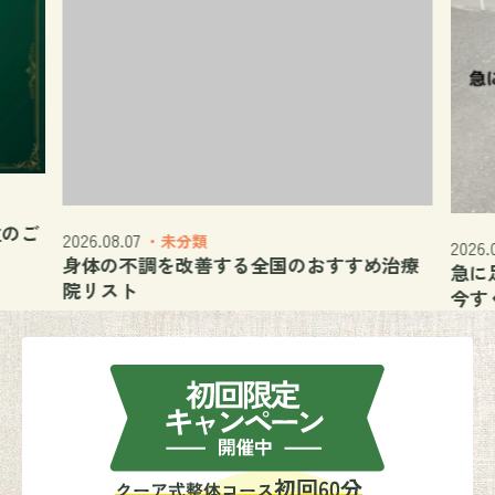
8.07
・未分類
2026.08.03
・未分類
の不調を改善する全国のおすすめ治療
急に足が痛い 歩
スト
今すぐできる対処