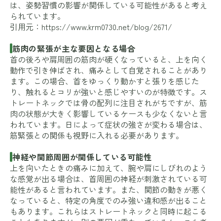
は、姿勢習慣の影響が関係している可能性があると考え
られています。
引用元：
https://www.krm0730.net/blog/2671/
筋肉の緊張が主な要因となる場合
首の後ろや肩周囲の筋肉が硬くなっていると、上を向く
動作で引き伸ばされ、痛みとして自覚されることがあり
ます。この場合、首をゆっくり動かすと張りを感じた
り、触れるとコリが強いと感じやすいのが特徴です。ス
トレートネックでは骨の配列に注目されがちですが、筋
肉の状態が大きく影響しているケースも少なくないと言
われています。日によって症状の強さが変わる場合は、
筋緊張との関係も視野に入れる必要があります。
神経や関節周囲が関係している可能性
上を向いたときの痛みに加えて、腕や肩にしびれのよう
な感覚が出る場合は、首周囲の神経が刺激されている可
能性があると言われています。また、関節の動きが悪く
なっていると、特定の角度でのみ強い違和感が出ること
もあります。これらはストレートネックと同時に起こる