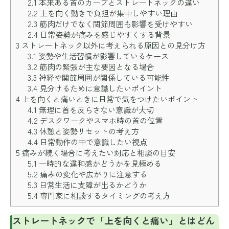
2.1
本来ある首のカーブとストレートネックの違い
2.2
上を向く動きで負担が集中しやすい理由
2.3
筋肉だけでなく関節周囲も影響を受けやすい
2.4
日常姿勢が痛みを感じやすくする背景
3
ストレートネック以外に考えられる原因との見分け方
3.1
姿勢や生活習慣が影響しているケース
3.2
筋肉の緊張が主な要因となる場合
3.3
神経や関節周囲が関係している可能性
3.4
見分けるために意識したいポイント
4
上を向くと痛いときに日常で気をつけたいポイント
4.1
無理に首を反らさない意識が大切
4.2
デスクワークやスマホ時の首の位置
4.3
休憩と姿勢リセットの考え方
4.4
日常動作の中で意識したい視点
5
痛みが続く場合に考えたい対応と相談の目安
5.1
一時的な違和感かどうかを見極める
5.2
痛みの変化や広がりに注意する
5.3
日常生活に支障が出るかどうか
5.4
専門家に相談するタイミングの考え方
ストレートネックで「上を向くと痛い」とはどん